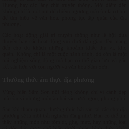
Hương hay các làng chài truyền thống. Mỗi điểm đến
không chỉ là một nơi để chiêm ngưỡng mà còn là cơ hội
để tìm hiểu về văn hóa, phong tục tập quán của địa
phương.
Các hoạt động giải trí truyền thống như lễ hội đua
thuyền hay các hoạt động vui chơi dân gian đều mang
đến cho du khách những khoảnh khắc thú vị, khó
quên. Không chỉ là một cuộc hành trình, đó còn là một
trải nghiệm sống động mà bạn có thể giao lưu và gắn
kết sâu hơn với con người và văn hóa Sầm Sơn.
Thưởng thức ẩm thực địa phương
Vùng biển Sầm Sơn nổi tiếng không chỉ vì cảnh đẹp
mà còn vì những món ăn hải sản tươi ngon, phong phú.
Sau khi tham quan, thưởng thức hải sản tại các chợ địa
phương sẽ là một trải nghiệm đáng nhớ. Bạn có thể tìm
thấy những món như tôm tít, ghẹ, mực, hay những loại
cá độc đáo được chế biến dưới nhiều hình thức khác