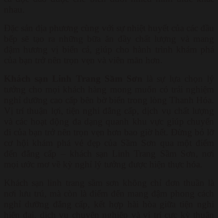
nhau.
Đặc sản địa phương cùng với sự nhiệt huyết của các đầu
bếp sẽ tạo ra những bữa ăn đầy chất lượng và mang
đậm hương vị biển cả, giúp cho hành trình khám phá
của bạn trở nên trọn vẹn và viên mãn hơn.
Khách sạn Linh Trang Sầm Sơn
là sự lựa chọn lý
tưởng cho mọi khách hàng mong muốn có trải nghiệm
nghỉ dưỡng cao cấp bên bờ biển trong lòng Thanh Hóa.
Vị trí thuận lợi, tiện nghi đẳng cấp, dịch vụ chất lượng
và các hoạt động đa dạng quanh khu vực giúp chuyến
đi của bạn trở nên trọn vẹn hơn bao giờ hết. Đừng bỏ lỡ
cơ hội khám phá vẻ đẹp của Sầm Sơn qua một điểm
đến đẳng cấp – khách sạn Linh Trang Sầm Sơn, nơi
mọi ước mơ về kỳ nghỉ lý tưởng được hiện thực hóa.
Khách sạn linh trang sầm sơn không chỉ đơn thuần là
nơi lưu trú, mà còn là điểm đến mang đậm phong cách
nghỉ dưỡng đẳng cấp, kết hợp hài hòa giữa tiện nghi
hiện đại, dịch vụ chuyên nghiệp và vị trí cực kỳ thuận