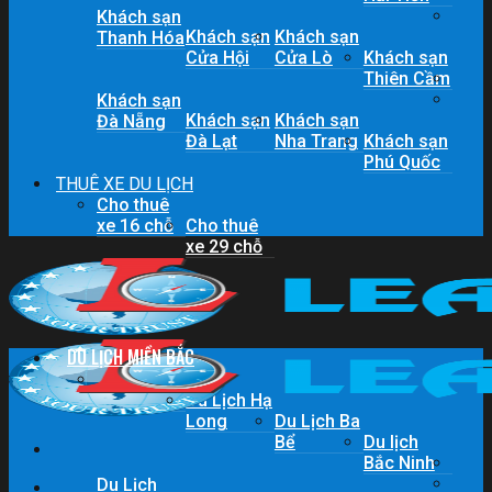
Khách sạn
Khách sạn
Khách sạn
Thanh Hóa
Cửa Hội
Cửa Lò
Khách sạn
Thiên Cầm
Khách sạn
Khách sạn
Khách sạn
Đà Nẵng
Đà Lạt
Nha Trang
Khách sạn
Phú Quốc
THUÊ XE DU LỊCH
Cho thuê
xe 16 chỗ
Cho thuê
xe 29 chỗ
DU LỊCH MIỀN BẮC
Du lịch
Sapa
Du Lịch Hạ
Long
Du Lịch Ba
Bể
Du lịch
Bắc Ninh
Du Lịch