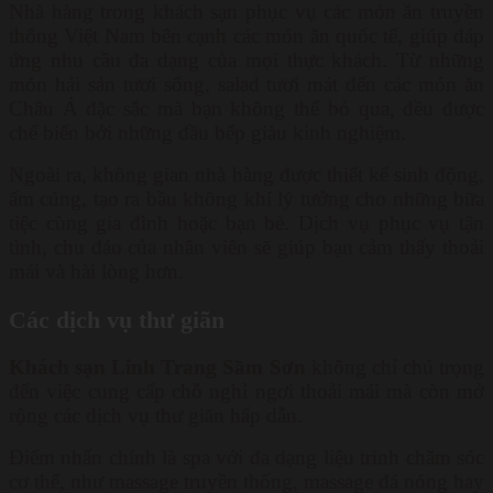
Nhà hàng trong khách sạn phục vụ các món ăn truyền
thống Việt Nam bên cạnh các món ăn quốc tế, giúp đáp
ứng nhu cầu đa dạng của mọi thực khách. Từ những
món hải sản tươi sống, salad tươi mát đến các món ăn
Châu Á đặc sắc mà bạn không thể bỏ qua, đều được
chế biến bởi những đầu bếp giàu kinh nghiệm.
Ngoài ra, không gian nhà hàng được thiết kế sinh động,
ấm cúng, tạo ra bầu không khí lý tưởng cho những bữa
tiệc cùng gia đình hoặc bạn bè. Dịch vụ phục vụ tận
tình, chu đáo của nhân viên sẽ giúp bạn cảm thấy thoải
mái và hài lòng hơn.
Các dịch vụ thư giãn
Khách sạn Linh Trang Sầm Sơn
không chỉ chú trọng
đến việc cung cấp chỗ nghỉ ngơi thoải mái mà còn mở
rộng các dịch vụ thư giãn hấp dẫn.
Điểm nhấn chính là spa với đa dạng liệu trình chăm sóc
cơ thể, như massage truyền thống, massage đá nóng hay