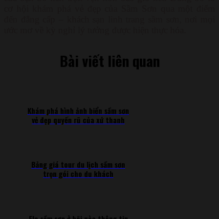
cơ hội khám phá vẻ đẹp của Sầm Sơn qua một điểm
đến đẳng cấp – khách sạn linh trang sầm sơn, nơi mọi
ước mơ về kỳ nghỉ lý tưởng được hiện thực hóa.
Bài viết liên quan
Khám phá hình ảnh biển sầm sơn
vẻ đẹp quyến rũ của xứ thanh
Bảng giá tour du lịch sầm sơn
trọn gói cho du khách
Flc sầm sơn ở bãi nào thông tin