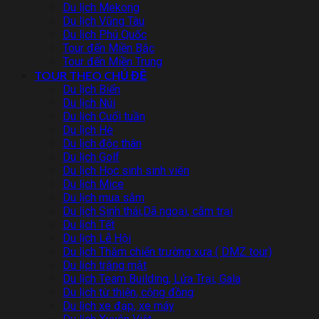
Du lịch Mekong
Du lịch Vũng Tàu
Du lịch Phú Quốc
Tour đến Miền Bắc
Tour đến Miền Trung
TOUR THEO CHỦ ĐỀ
Du lịch Biển
Du lịch Núi
Du lịch Cuối tuần
Du lịch Hè
Du lịch độc thân
Du lịch Golf
Du lịch Học sinh sinh viên
Du lịch Mice
Du lịch mua sắm
Du lịch Sinh thái,Dã ngoại, cắm trại
Du lịch Tết
Du lịch Lễ Hội
Du lịch Thăm chiến trường xưa ( DMZ tour)
Du lịch trăng mật
Du lịch Team Building, Lửa Trại, Gala
Du lịch từ thiện, cộng đồng
Du lịch xe đạp, xe máy