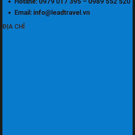
Hotline: 0979 017 395 – 0989 552 520
Email: info@leadtravel.vn
ĐỊA CHỈ