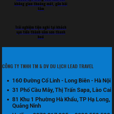
không gian thoáng mát, gần bãi
tắm
Trải nghiệm tiện nghi tại khách
sạn tiến thành sầm sơn thanh
hoá
CÔNG TY TNHH TM & DV DU LỊCH LEAD TRAVEL
160 Đường Cổ Linh - Long Biên - Hà Nội
31 Phố Cầu Mây, Thị Trấn Sapa, Lào Cai
81 Khu 1 Phường Hà Khẩu, TP Hạ Long,
Quảng Ninh