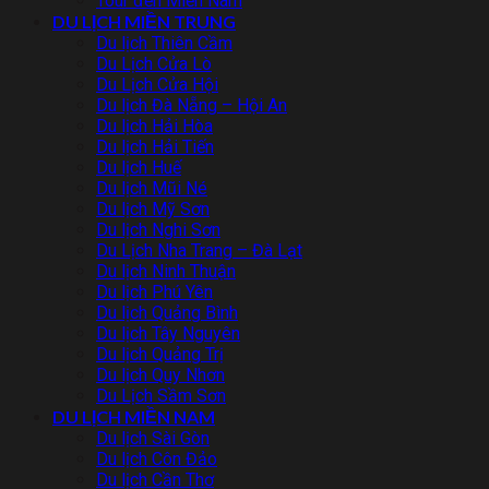
Tour đến Miền Nam
DU LỊCH MIỀN TRUNG
Du lịch Thiên Cầm
Du Lịch Cửa Lò
Du Lịch Cửa Hội
Du lịch Đà Nẵng – Hội An
Du lịch Hải Hòa
Du lịch Hải Tiến
Du lịch Huế
Du lịch Mũi Né
Du lịch Mỹ Sơn
Du lịch Nghi Sơn
Du Lịch Nha Trang – Đà Lạt
Du lịch Ninh Thuận
Du lịch Phú Yên
Du lịch Quảng Bình
Du lịch Tây Nguyên
Du lịch Quảng Trị
Du lịch Quy Nhơn
Du Lịch Sầm Sơn
DU LỊCH MIỀN NAM
Du lịch Sài Gòn
Du lịch Côn Đảo
Du lịch Cần Thơ