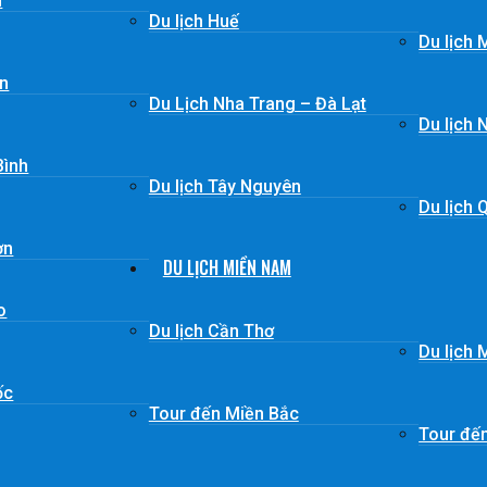
n
Du lịch Huế
Du lịch 
ơn
Du Lịch Nha Trang – Đà Lạt
Du lịch 
Bình
Du lịch Tây Nguyên
Du lịch 
ơn
DU LỊCH MIỀN NAM
o
Du lịch Cần Thơ
Du lịch
ốc
Tour đến Miền Bắc
Tour đế