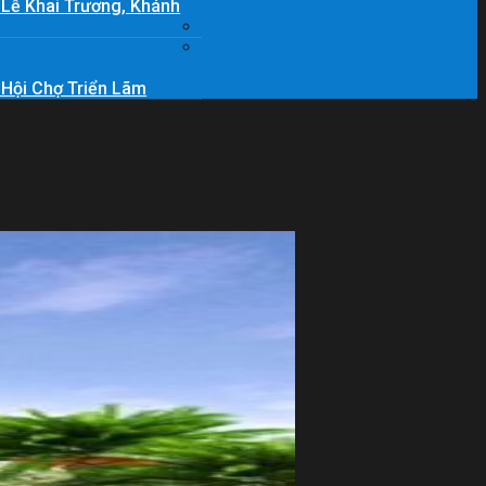
 Lễ Khai Trương, Khánh
 Hội Chợ Triển Lãm