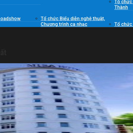
Tổ chức
Thành
 Roadshow
Tổ chức Biểu diễn nghệ thuật,
Chương trình ca nhạc
Tổ chức
hất