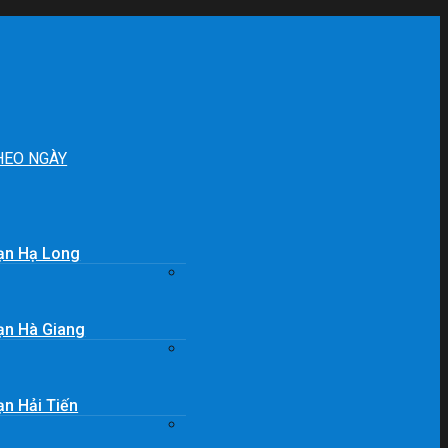
HEO NGÀY
ạn Hạ Long
ạn Hà Giang
n Hải Tiến