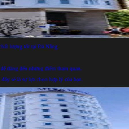
chất lượng tốt tại Đà Nẵng.
ển dễ dàng đến những điểm tham quan.
đây sẽ là sự lựa chọn hợp lý của bạn.