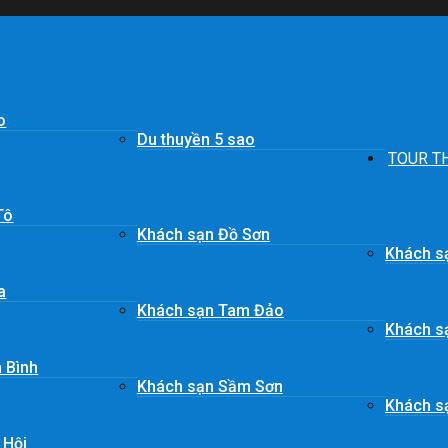
o
Du thuyền 5 sao
TOUR T
Tô
Khách sạn Đồ Sơn
Khách s
a
Khách sạn Tam Đảo
Khách s
 Bình
Khách sạn Sầm Sơn
Khách sạ
 Hội