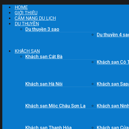
Skip
HOME
to
GIỚI THIỆU
content
CẨM NANG DU LỊCH
DU THUYỀN
Du thuyền 3 sao
Du thuyền 4 sa
KHÁCH SẠN
Khách sạn Cát Bà
Khách sạn Cô 
Khách sạn Hà Nội
Khách sạn Sap
Khách sạn Mộc Châu Sơn La
Khách sạn Ninh
Khách sạn Thanh Hóa
Khách sạn Cửa