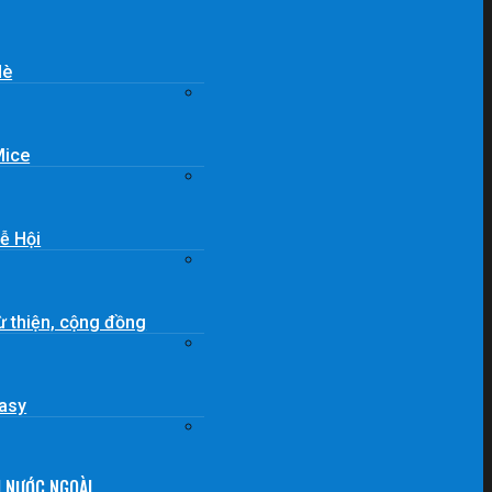
Hè
Mice
Lễ Hội
từ thiện, cộng đồng
Easy
H NƯỚC NGOÀI