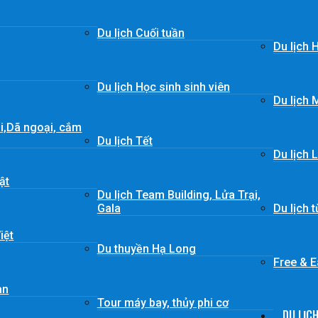
Du lịch Cuối tuần
Du lịch 
Du lịch Học sinh sinh viên
Du lịch 
ái,Dã ngoại, cắm
Du lịch Tết
Du lịch 
ật
Du lịch Team Building, Lửa Trại,
Gala
Du lịch 
iệt
Du thuyền Hạ Long
Free & 
àn
Tour máy bay, thủy phi cơ
DU LỊC