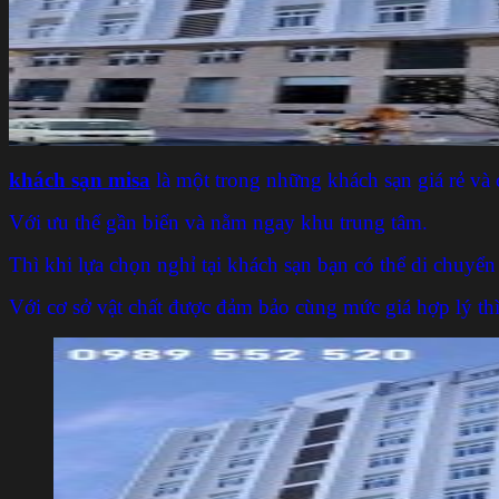
khách sạn misa
là một trong những khách sạn giá rẻ và 
Với ưu thế gần biển và nằm ngay khu trung tâm.
Thì khi lựa chọn nghỉ tại khách sạn bạn có thể di chuy
Với cơ sở vật chất được đảm bảo cùng mức giá hợp lý thì 