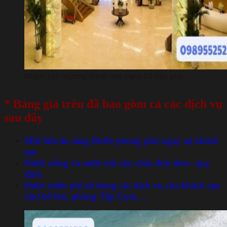
khách sạn mường thanh nha trang 60 trần phú
* Bảng giá trên đã bao gồm cả các dịch vụ
sau đây
Một bữa ăn sáng Buffe phong phú ngay tại khách
sạn
Nước uống và nước trái cây chào đón theo quy
định
Được miễn phí sử dụng các dịch vụ của khách sạn
như bể bơi, phòng Tập Gym…