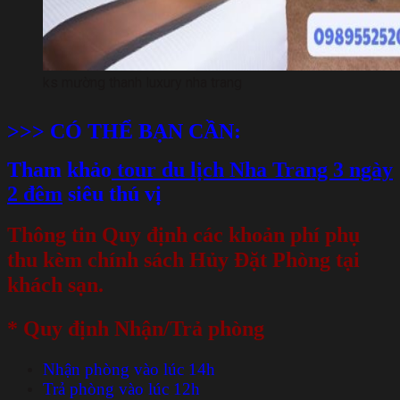
ks mường thanh luxury nha trang
>>> CÓ THỂ BẠN CẦN:
Tham khảo
tour du lịch Nha Trang 3 ngày
2 đêm
siêu thú vị
Thông tin Quy định các khoản phí phụ
thu kèm chính sách Hủy Đặt Phòng tại
khách sạn.
* Quy định Nhận/Trả phòng
Nhận phòng vào lúc 14h
Trả phòng vào lúc 12h