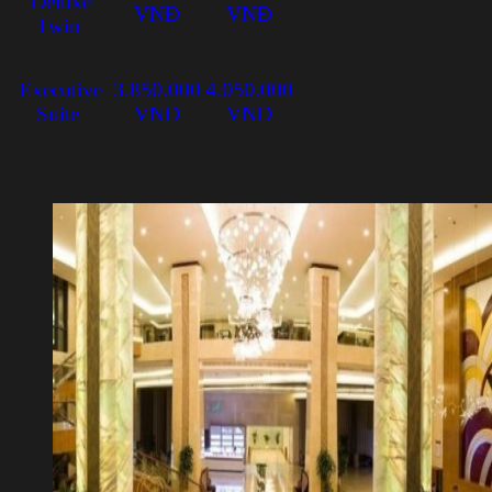
Deluxe
VNĐ
VNĐ
Twin
Executive
3.850.000
4.050.000
Suite
VNĐ
VNĐ