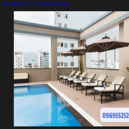
cho chuyến đi du lịch của bạn.