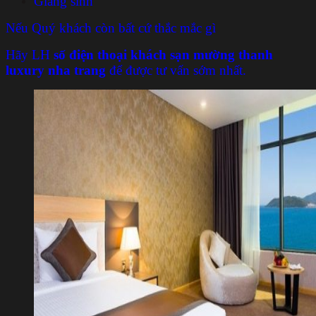
Giáng sinh
Nếu Quý khách còn bất cứ thắc mắc gì
Hãy LH
số điện thoại khách sạn mường thanh
luxury nha trang
để được tư vấn sớm nhất.