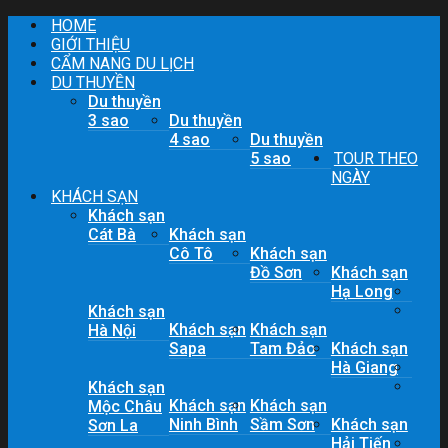
Skip
HOME
to
GIỚI THIỆU
content
CẨM NANG DU LỊCH
DU THUYỀN
Du thuyền
3 sao
Du thuyền
4 sao
Du thuyền
5 sao
TOUR THEO
NGÀY
KHÁCH SẠN
Khách sạn
Cát Bà
Khách sạn
Cô Tô
Khách sạn
Đồ Sơn
Khách sạn
Hạ Long
Khách sạn
Khách sạn
Khách sạn
Hà Nội
Sapa
Tam Đảo
Khách sạn
Hà Giang
Khách sạn
Khách sạn
Khách sạn
Mộc Châu
Ninh Bình
Sầm Sơn
Khách sạn
Sơn La
Hải Tiến