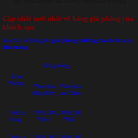
giới thiệu về khách sạn mường thanh luxury nha trang
Cập nhất mới nhất về bảng giá phòng của
khách sạn.
Sau đây là thông tin
giá phòng mường thanh luxury
nha trang
Giá phòng
Loại
Phòng
Vào mùa
Vào mùa
thấp điểm
cao điểm
Deluxe
1.950.000
2.000.000
King
VNĐ
VNĐ
Deluxe
1.950.000
2.000.000