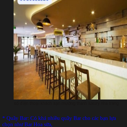
số điện thoại khách sạn mường thanh luxury nha trang
* Quầy Bar: Có khá nhiều quầy Bar cho các bạn lựa
chọn như Bar Hoa sữa,