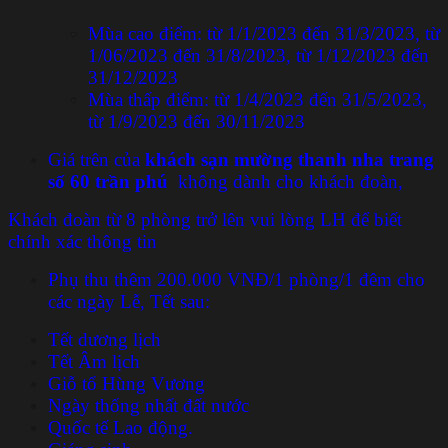
Mùa cao điểm: từ 1/1/2023 đến 31/3/2023, từ
1/06/2023 đến 31/8/2023, từ 1/12/2023 đến
31/12/2023
Mùa thấp điểm: từ 1/4/2023 đến 31/5/2023,
từ 1/9/2023 đến 30/11/2023
Giá trên của
khách sạn mường thanh nha trang
số 60 trần phú
không dành cho khách đoàn,
Khách đoàn từ 8 phòng trở lên vui lòng LH để biết
chính xác thông tin
Phụ thu thêm 200.000 VNĐ/1 phòng/1 đêm cho
các ngày Lễ, Tết sau:
Tết dương lịch
Tết Âm lịch
Giỗ tổ Hùng Vương
Ngày thống nhất đất nước
Quốc tế Lao động.