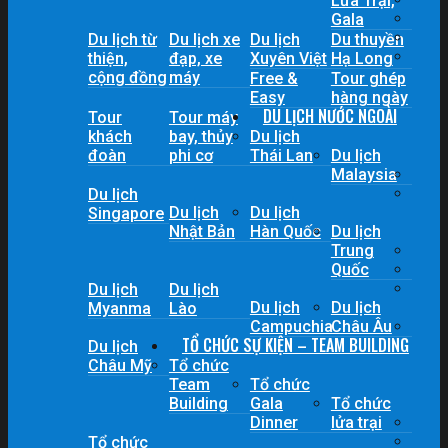
Lửa Trại,
Gala
Du lịch từ
Du lịch xe
Du lịch
Du thuyền
thiện,
đạp, xe
Xuyên Việt
Hạ Long
cộng đồng
máy
Free &
Tour ghép
Easy
hàng ngày
DU LỊCH NƯỚC NGOÀI
Tour
Tour máy
khách
bay, thủy
Du lịch
đoàn
phi cơ
Thái Lan
Du lịch
Malaysia
Du lịch
Du lịch
Du lịch
Singapore
Nhật Bản
Hàn Quốc
Du lịch
Trung
Quốc
Du lịch
Du lịch
Du lịch
Du lịch
Myanma
Lào
Campuchia
Châu Âu
TỔ CHỨC SỰ KIỆN – TEAM BUILDING
Du lịch
Châu Mỹ
Tổ chức
Team
Tổ chức
Building
Gala
Tổ chức
Dinner
lửa trại
Tổ chức