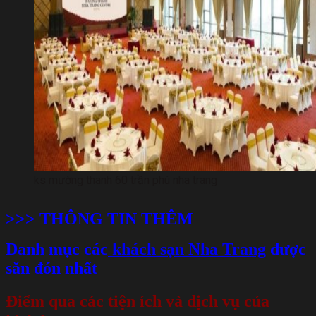
ks mường thanh 60 trần phú nha trang
>>> THÔNG TIN THÊM
Danh mục các
khách sạn Nha Trang
được
săn đón nhất
Điểm qua các tiện ích và dịch vụ của