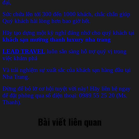
đại,
Sức chứa lên tới 300 đến 1000 khách, chắc chắn giúp
Quý khách hài lòng hơn bao giờ hết.
Hãy tạo dựng một kỳ nghỉ đáng nhớ cho quý khách tại
khách sạn mường thanh luxury nha trang
LEAD TRAVEL
luôn sẵn sàng hỗ trợ quý vị trong
việc khám phá
Và trải nghiệm sự xuất sắc của khách sạn hàng đầu tại
Nha Trang.
Đừng để bỏ lỡ cơ hội tuyệt vời này! Hãy liên hệ ngay
để đặt phòng qua số điện thoại: 0989 55 25 20 (Ms.
Thanh).
Bài viết liên quan