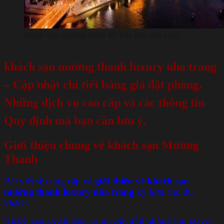
khách sạn mường thanh 60 trần phú nha trang
khách sạn mường thanh luxury nha trang
– Cập nhật chi tiết bảng giá đặt phòng.
Những dịch vụ cao cấp và các thông tin
Quy định mà bạn cần lưu ý.
Giới thiệu chung về khách sạn Mường
Thanh
Bài viết sẽ cung cấp và
giới thiệu về khách sạn
mường thanh luxury nha trang
kỹ hơn cho du
khách.
Khách sạn có 48 tầng, cung cấp 458 phòng lưu trú có