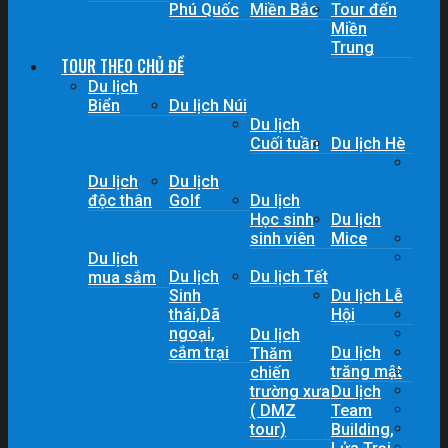
Phú Quốc
Miền Bắc
Tour đến
Miền
Trung
TOUR THEO CHỦ ĐỀ
Du lịch
Biển
Du lịch Núi
Du lịch
Cuối tuần
Du lịch Hè
Du lịch
Du lịch
độc thân
Golf
Du lịch
Học sinh
Du lịch
sinh viên
Mice
Du lịch
Du lịch
Du lịch Tết
mua sắm
Sinh
Du lịch Lễ
thái,Dã
Hội
ngoại,
Du lịch
cắm trại
Du lịch
Thăm
trăng mật
chiến
trường xưa
Du lịch
( DMZ
Team
tour)
Building,