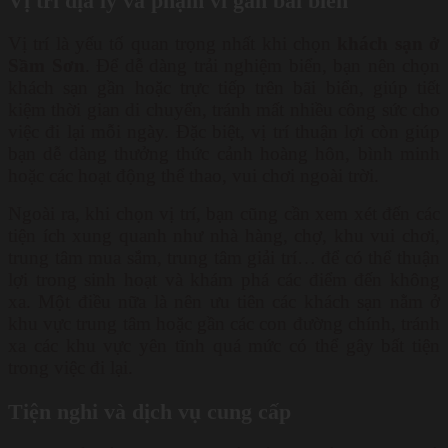
Vị trí địa lý và phạm vi gần bãi biển
Vị trí là yếu tố quan trọng nhất khi chọn
khách sạn ở
Sầm Sơn
. Để dễ dàng trải nghiệm biển, bạn nên chọn
khách sạn gần hoặc trực tiếp trên bãi biển, giúp tiết
kiệm thời gian di chuyển, tránh mất nhiều công sức cho
việc đi lại mỗi ngày. Đặc biệt, vị trí thuận lợi còn giúp
bạn dễ dàng thưởng thức cảnh hoàng hôn, bình minh
hoặc các hoạt động thể thao, vui chơi ngoài trời.
Ngoài ra, khi chọn vị trí, bạn cũng cần xem xét đến các
tiện ích xung quanh như nhà hàng, chợ, khu vui chơi,
trung tâm mua sắm, trung tâm giải trí… để có thể thuận
lợi trong sinh hoạt và khám phá các điểm đến không
xa. Một điều nữa là nên ưu tiên các khách sạn nằm ở
khu vực trung tâm hoặc gần các con đường chính, tránh
xa các khu vực yên tĩnh quá mức có thể gây bất tiện
trong việc đi lại.
Tiện nghi và dịch vụ cung cấp