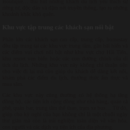
Boutique… thu hút những khách du lịch yêu thích sự
riêng tư, độc đáo và đậm nét truyền thống, tạo ra những
khoảnh khắc khó quên.
Khu vực tập trung các khách sạn nổi bật
Phần lớn các khách sạn cao cấp, trung cấp, homestay
đều tập trung tại các khu vực trung tâm, gần bãi biển và
các điểm vui chơi nổi bật như khu vực chợ Hải Tiến,
khu resort ven biển hoặc các con đường chính của di
tích du lịch. Những khu vực này không chỉ thuận tiện
cho việc đi lại mà còn giúp du khách dễ dàng kết nối,
khám phá các điểm du lịch, thưởng thức ẩm thực và
mua sắm.
Các khu vực này cũng thường có hệ thống hạ tầng
đồng bộ, các tiện ích cộng đồng như nhà hàng, quán cà
phê, quán bar, trung tâm thể thao, trạm xe bus… Từ đó,
giúp cho kỳ nghỉ của bạn không chỉ là một chuỗi ngày
thư giãn mà còn là trải nghiệm toàn diện về văn hóa,
con người và các dịch vụ tiện ích của địa phương.