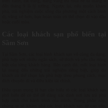
biển xanh, cát trắng, nắng vàng thì mùa hè từ tháng 4
đến tháng 9 là lý tưởng. Ngược lại, nếu muốn khám
phá, trải nghiệm cuộc sống địa phương một cách bình
dị, vắng vẻ hơn, bạn hoàn toàn có thể chọn đi vào đầu
hoặc cuối mùa.
Các loại khách sạn phổ biến tại
Sầm Sơn
Tại Sầm Sơn, các loại hình khách sạn vô cùng đa dạng,
phù hợp với nhiều ngân sách, sở thích và yêu cầu riêng
biệt của từng khách hàng. Bên cạnh đó, mỗi loại hình
lại mang đến những trải nghiệm riêng biệt, giúp du
khách có thể chọn lựa phù hợp theo phong cách, mục
đích chuyến đi và điều kiện tài chính.
Điều quan trọng là bạn cần hiểu rõ các loại khách sạn
phổ biến để có thể dễ dàng xác định nơi lưu trú phù
hợp nhất cho hành trình của mình. Trong phần này,
chúng ta sẽ khám phá các loại khách sạn từ cao cấp,