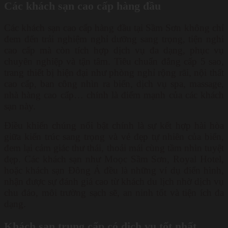
Các khách sạn cao cấp hàng đầu
Các khách sạn cao cấp hàng đầu tại Sầm Sơn không chỉ
đem đến trải nghiệm nghỉ dưỡng sang trọng, tiện nghi
cao cấp mà còn tích hợp dịch vụ đa dạng, phục vụ
chuyên nghiệp và tận tâm. Tiêu chuẩn đẳng cấp 5 sao,
trang thiết bị hiện đại như phòng nghỉ rộng rãi, nội thất
cao cấp, ban công nhìn ra biển, dịch vụ spa, massage,
nhà hàng cao cấp… chính là điểm mạnh của các khách
sạn này.
Điều khiến chúng nổi bật chính là sự kết hợp hài hòa
giữa kiến trúc sang trọng và vẻ đẹp tự nhiên của biển,
đem lại cảm giác thư thái, thoải mái cùng tầm nhìn tuyệt
đẹp. Các khách sạn như Moọc Sầm Sơn, Royal Hotel,
hoặc khách sạn Đông Á đều là những ví dụ điển hình,
nhận được sự đánh giá cao từ khách du lịch nhờ dịch vụ
chu đáo, môi trường sạch sẽ, an ninh tốt và tiện ích đa
dạng.
Khách sạn trung cấp có dịch vụ tốt nhất