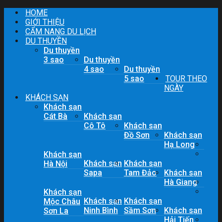
Skip
HOME
to
GIỚI THIỆU
content
CẨM NANG DU LỊCH
DU THUYỀN
Du thuyền
3 sao
Du thuyền
4 sao
Du thuyền
5 sao
TOUR THEO
NGÀY
KHÁCH SẠN
Khách sạn
Cát Bà
Khách sạn
Cô Tô
Khách sạn
Đồ Sơn
Khách sạn
Hạ Long
Khách sạn
Khách sạn
Khách sạn
Hà Nội
Sapa
Tam Đảo
Khách sạn
Hà Giang
Khách sạn
Khách sạn
Khách sạn
Mộc Châu
Ninh Bình
Sầm Sơn
Khách sạn
Sơn La
Hải Tiến