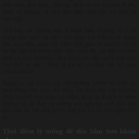
điều hòa, ánh sáng, đến các dịch vụ hỗ trợ như lễ tân,
phục vụ phòng, vệ sinh đều được đảm bảo đạt mức độ
cao nhất.
Thứ hai, các
khách sạn ở Sầm Sơ
n
thường có vị trí
trung tâm, gần các khu vui chơi, bãi biển hoặc trung
tâm mua sắm, giúp tiết kiệm thời gian di chuyển và tối
đa trải nghiệm khám phá. Bên cạnh đó, các tiện ích như
dịch vụ spa, massage, nhà hàng cao cấp, quầy bar, khu
vui chơi trẻ em… đem lại giá trị gia tăng cho kỳ nghỉ
của du khách.
Ngoài ra, các khách sạn còn thường xuyên tổ chức các
hoạt động văn hóa, thể thao, ẩm thực hay các chương
trình khuyến mãi mùa cao điểm, giúp du khách có thêm
những ký ức đẹp và những trải nghiệm mới mẻ, hấp
dẫn hơn so với việc tự túc hay lưu trú tại nhà nghỉ nhỏ
lẻ.
Thời điểm lý tưởng để đến Sầm Sơn khám