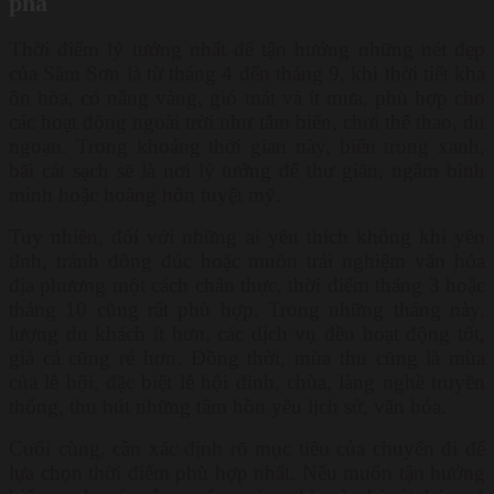
phá
Thời điểm lý tưởng nhất để tận hưởng những nét đẹp
của Sầm Sơn là từ tháng 4 đến tháng 9, khi thời tiết khá
ôn hòa, có nắng vàng, gió mát và ít mưa, phù hợp cho
các hoạt động ngoài trời như tắm biển, chơi thể thao, du
ngoạn. Trong khoảng thời gian này, biển trong xanh,
bãi cát sạch sẽ là nơi lý tưởng để thư giãn, ngắm bình
minh hoặc hoàng hôn tuyệt mỹ.
Tuy nhiên, đối với những ai yêu thích không khí yên
tĩnh, tránh đông đúc hoặc muốn trải nghiệm văn hóa
địa phương một cách chân thực, thời điểm tháng 3 hoặc
tháng 10 cũng rất phù hợp. Trong những tháng này,
lượng du khách ít hơn, các dịch vụ đều hoạt động tốt,
giá cả cũng rẻ hơn. Đồng thời, mùa thu cũng là mùa
của lễ hội, đặc biệt lễ hội đình, chùa, làng nghề truyền
thống, thu hút những tâm hồn yêu lịch sử, văn hóa.
Cuối cùng, cần xác định rõ mục tiêu của chuyến đi để
lựa chọn thời điểm phù hợp nhất. Nếu muốn tận hưởng