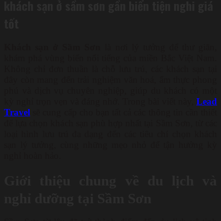
khách sạn ở sầm sơn gần biển tiện nghi giá
tốt
Khách sạn ở Sầm Sơn
là nơi lý tưởng để thư giãn,
khám phá vùng biển nổi tiếng của miền Bắc Việt Nam.
Không chỉ đơn thuần là chỗ lưu trú, các khách sạn tại
đây còn mang đến trải nghiệm văn hoá, ẩm thực phong
phú và dịch vụ chuyên nghiệp, giúp du khách có một
kỳ nghỉ trọn vẹn và đáng nhớ. Trong bài viết này,
Lead
Travel
sẽ cung cấp cho bạn tất cả các thông tin cần thiết
để lựa chọn khách sạn phù hợp nhất tại Sầm Sơn, từ các
loại hình lưu trú đa dạng đến các tiêu chí chọn khách
sạn lý tưởng, cùng những mẹo nhỏ để tận hưởng kỳ
nghỉ hoàn hảo.
Giới thiệu chung về du lịch và
nghỉ dưỡng tại Sầm Sơn