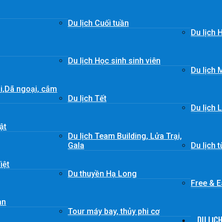
Du lịch Cuối tuần
Du lịch 
Du lịch Học sinh sinh viên
Du lịch 
ái,Dã ngoại, cắm
Du lịch Tết
Du lịch 
ật
Du lịch Team Building, Lửa Trại,
Gala
Du lịch 
iệt
Du thuyền Hạ Long
Free & 
àn
Tour máy bay, thủy phi cơ
DU LỊC