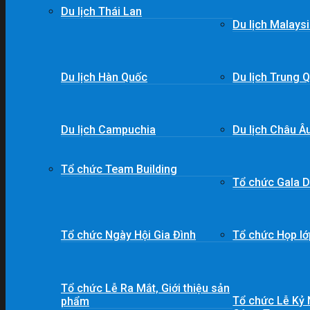
Du lịch Thái Lan
Du lịch Malays
Du lịch Hàn Quốc
Du lịch Trung 
Du lịch Campuchia
Du lịch Châu Â
Tổ chức Team Building
Tổ chức Gala D
Tổ chức Ngày Hội Gia Đình
Tổ chức Họp lớp
Tổ chức Lễ Ra Mắt, Giới thiệu sản
Tổ chức Lễ Kỷ
phẩm