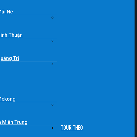
Mũi Né
Ninh Thuận
Quảng Trị
 Mekong
n Miền Trung
TOUR THEO