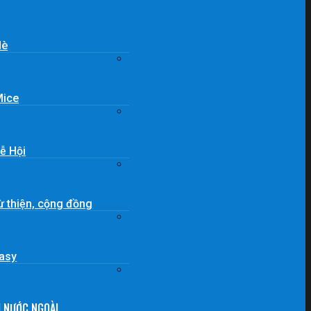
Hè
Mice
Lễ Hội
từ thiện, cộng đồng
Easy
H NƯỚC NGOÀI