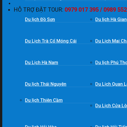
HỖ TRỢ ĐẶT TOUR:
0979 017 395 / 0989 552
Du lịch Đồ Sơn
Du lịch Hà Gia
Du Lịch Trà Cổ Móng Cái
Du Lịch Mai Ch
Du Lịch Hà Nam
Du lịch Phú Th
Du lịch Thái Nguyên
Du Lịch Quan 
Du lịch Thiên Cầm
Du Lịch Cửa L