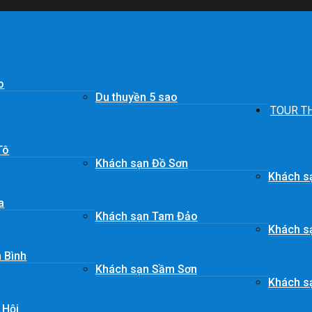
o
Du thuyền 5 sao
TOUR T
Tô
Khách sạn Đồ Sơn
Khách s
a
Khách sạn Tam Đảo
Khách s
 Bình
Khách sạn Sầm Sơn
Khách sạ
 Hội