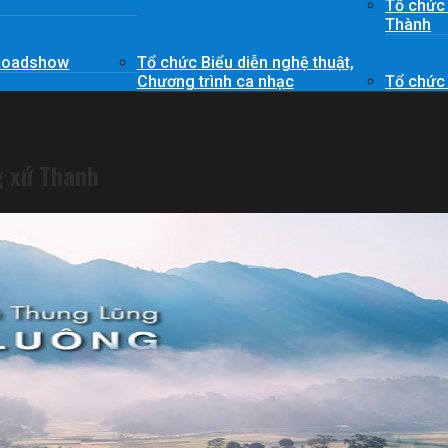
Tổ chức
Thành
 Roadshow
Tổ chức Biểu diễn nghệ thuật,
Chương trình ca nhạc
Tổ chức
g xứ Thanh