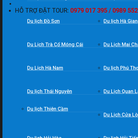
HỖ TRỢ ĐẶT TOUR:
0979 017 395 / 0989 552
Du lịch Đồ Sơn
Du lịch Hà Gia
Du Lịch Trà Cổ Móng Cái
Du Lịch Mai Ch
Du Lịch Hà Nam
Du lịch Phú Th
Du lịch Thái Nguyên
Du Lịch Quan 
Du lịch Thiên Cầm
Du Lịch Cửa L