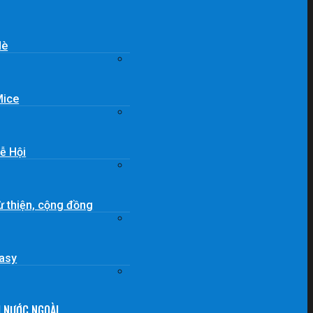
Hè
Mice
Lễ Hội
từ thiện, cộng đồng
Easy
H NƯỚC NGOÀI