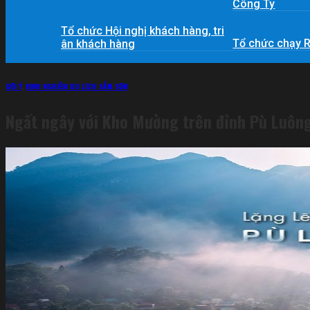
Công Ty
Tổ chức Hội nghị khách hàng, tri
Tổ chức chạy
ân khách hàng
GỢI Ý
,
KINH NGHIỆM DU LỊCH SẦM SƠN
Ngất ngây với Kho Mường trên đỉnh Pù Luôn