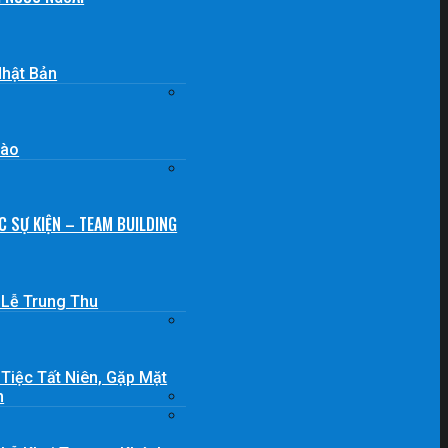
Nhật Bản
Lào
C SỰ KIỆN – TEAM BUILDING
 Lễ Trung Thu
Tiệc Tất Niên, Gặp Mặt
m