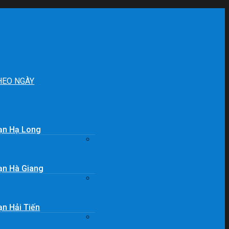
HEO NGÀY
ạn Hạ Long
ạn Hà Giang
n Hải Tiến