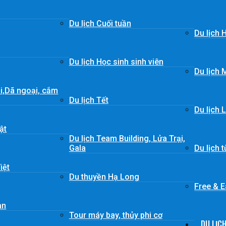
Du lịch Cuối tuần
Du lịch 
Du lịch Học sinh sinh viên
Du lịch 
ái,Dã ngoại, cắm
Du lịch Tết
Du lịch 
ật
Du lịch Team Building, Lửa Trại,
Gala
Du lịch 
iệt
Du thuyền Hạ Long
Free & 
àn
Tour máy bay, thủy phi cơ
DU LỊC