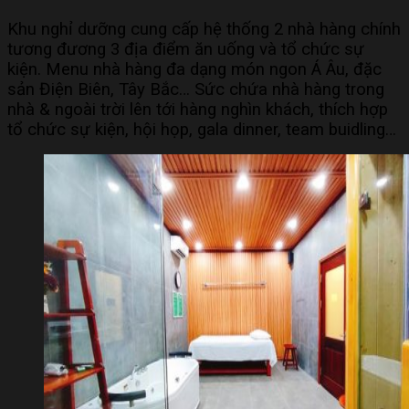
Khu nghỉ dưỡng cung cấp hệ thống 2 nhà hàng chính
tương đương 3 địa điểm ăn uống và tổ chức sự
kiện. Menu nhà hàng đa dạng món ngon Á Âu, đặc
sản Điện Biên, Tây Bắc… Sức chứa nhà hàng trong
nhà & ngoài trời lên tới hàng nghìn khách, thích hợp
tổ chức sự kiện, hội họp, gala dinner, team buidling…