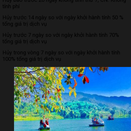
Hủy báo trước 20 ngày không tính thứ 7, CN: Không
tính phí
Hủy trước 14 ngày so với ngày khởi hành tính 50 %
tổng giá trị dịch vụ
Hủy trước 7 ngày so với ngày khởi hành tính 70%
tổng giá trị dịch vụ
Hủy trong vòng 7 ngày so với ngày khởi hành tính
100% tổng giá trị dịch vụ