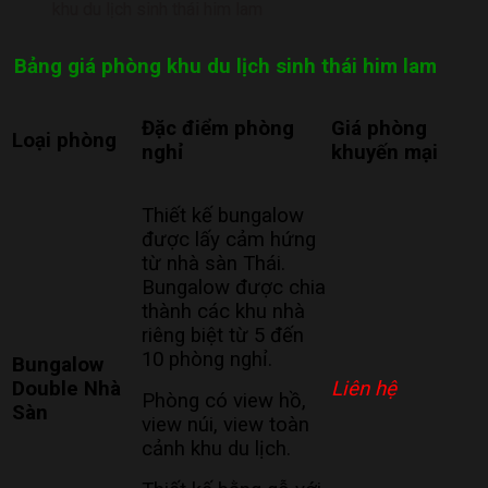
khu du lịch sinh thái him lam
Bảng giá phòng khu du lịch sinh thái him lam
Đặc điểm phòng
Giá phòng
Loại phòng
nghỉ
khuyến mại
Thiết kế bungalow
được lấy cảm hứng
từ nhà sàn Thái.
Bungalow được chia
thành các khu nhà
riêng biệt từ 5 đến
10 phòng nghỉ.
Bungalow
Double Nhà
Liên hệ
Phòng có view hồ,
Sàn
view núi, view toàn
cảnh khu du lịch.