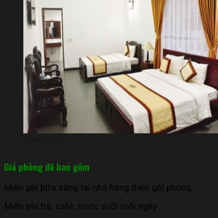
phòng nghỉ
Giá phòng đã bao gồm
Miễn phí bữa sáng tại nhà hàng theo gói phòng.
Miễn phí trà, cafe, nước suối mỗi ngày