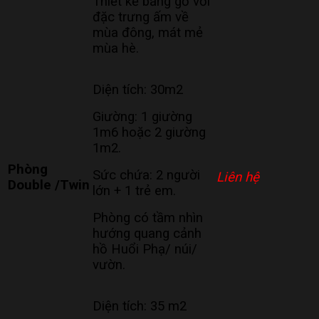
Thiết kế bằng gỗ với
đặc trưng ấm về
mùa đông, mát mẻ
mùa hè.
Diện tích: 30m2
Giường: 1 giường
1m6 hoặc 2 giường
1m2.
Phòng
Sức chứa: 2 người
Liên hệ
Double /Twin
lớn + 1 trẻ em.
Phòng có tầm nhìn
hướng quang cảnh
hồ Huổi Phạ/ núi/
vườn.
Diện tích: 35 m2