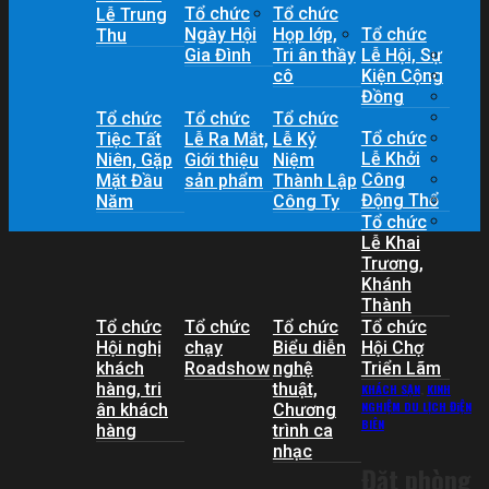
Tổ chức
Tổ chức
Lễ Trung
Ngày Hội
Họp lớp,
Tổ chức
Thu
Gia Đình
Tri ân thầy
Lễ Hội, Sự
cô
Kiện Cộng
Đồng
Tổ chức
Tổ chức
Tổ chức
Tổ chức
Tiệc Tất
Lễ Ra Mắt,
Lễ Kỷ
Lễ Khởi
Niên, Gặp
Giới thiệu
Niệm
Công
Mặt Đầu
sản phẩm
Thành Lập
Động Thổ
Năm
Công Ty
Tổ chức
Lễ Khai
Trương,
Khánh
Thành
Tổ chức
Tổ chức
Tổ chức
Tổ chức
Hội nghị
chạy
Biểu diễn
Hội Chợ
khách
Roadshow
nghệ
Triển Lãm
hàng, tri
thuật,
KHÁCH SẠN
,
KINH
NGHIỆM DU LỊCH ĐiỆN
ân khách
Chương
BIÊN
hàng
trình ca
nhạc
Đặt phòng