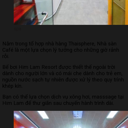
spa
Nằm trong tổ hợp nhà hàng Thaisphere, Nhà sàn
Café là một lựa chọn lý tưởng cho những giờ rảnh
rỗi.
Bể bơi Him Lam Resort được thiết thế ngoài trời
dành cho người lớn và có mái che dành cho trẻ em,
nguồn nước sạch tự nhiên được xử lý theo quy trình
khép kín.
Bạn có thể lựa chọn dịch vụ xông hơi, masssage tại
Him Lam để thư giãn sau chuyến hành trình dài.