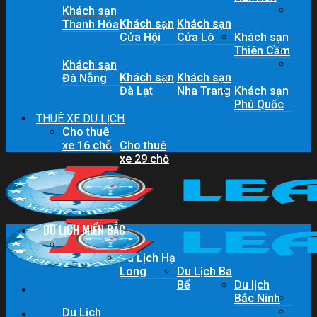
Khách sạn
Khách sạn
Khách sạn
Thanh Hóa
Cửa Hội
Cửa Lò
Khách sạn
Thiên Cầm
Khách sạn
Khách sạn
Khách sạn
Đà Nẵng
Đà Lạt
Nha Trang
Khách sạn
Phú Quốc
THUÊ XE DU LỊCH
Cho thuê
xe 16 chỗ
Cho thuê
xe 29 chỗ
DU LỊCH MIỀN BẮC
Du lịch
Sapa
Du Lịch Hạ
Long
Du Lịch Ba
Bể
Du lịch
Bắc Ninh
Du Lịch