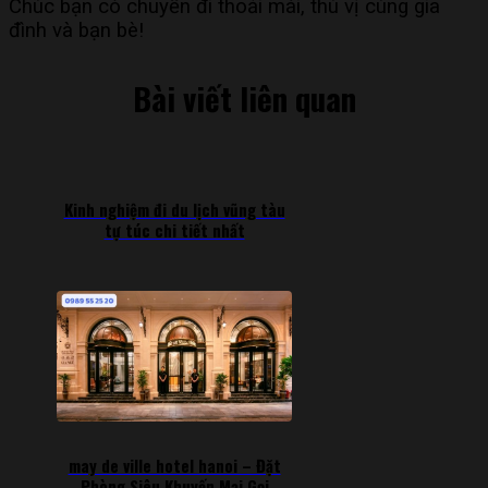
Chúc bạn có chuyến đi thoải mái, thú vị cùng gia
đình và bạn bè!
Bài viết liên quan
Kinh nghiệm đi du lịch vũng tàu
tự túc chi tiết nhất
may de ville hotel hanoi – Đặt
Phòng Siêu Khuyến Mại Gọi