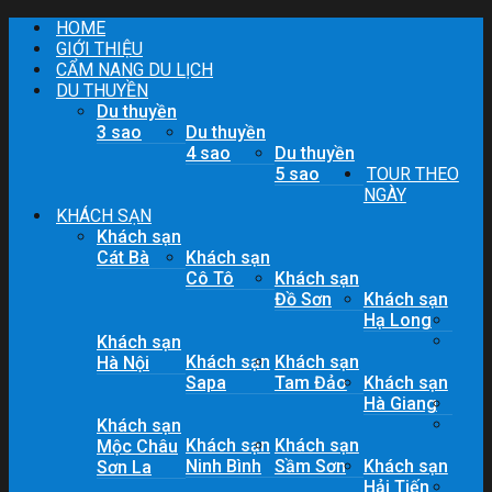
Skip
HOME
to
GIỚI THIỆU
content
CẨM NANG DU LỊCH
DU THUYỀN
Du thuyền
3 sao
Du thuyền
4 sao
Du thuyền
5 sao
TOUR THEO
NGÀY
KHÁCH SẠN
Khách sạn
Cát Bà
Khách sạn
Cô Tô
Khách sạn
Đồ Sơn
Khách sạn
Hạ Long
Khách sạn
Khách sạn
Khách sạn
Hà Nội
Sapa
Tam Đảo
Khách sạn
Hà Giang
Khách sạn
Khách sạn
Khách sạn
Mộc Châu
Ninh Bình
Sầm Sơn
Khách sạn
Sơn La
Hải Tiến