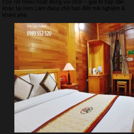
Còn rất nhiều hoạt động vui chơi – giải trí hấp dẫn
khác tại Him Lam đang chờ bạn đến trải nghiệm &
khám phá.