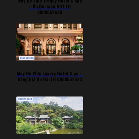
May De Ville Trendy Hotel & Spa
– Ưu Đãi siêu HOT LH
0989552520
May De Ville Luxury Hotel & pa –
Bảng Giá Ưu Đãi LH 0989552520