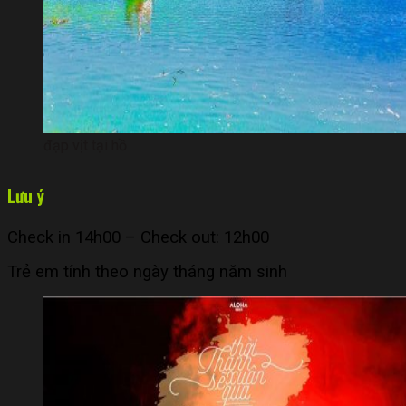
đạp vịt tại hồ
Lưu ý
Check in 14h00 – Check out: 12h00
Trẻ em tính theo ngày tháng năm sinh