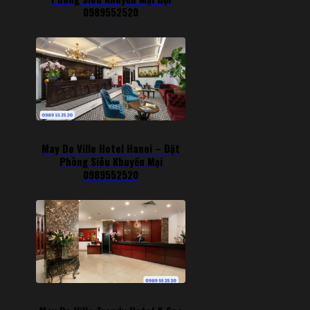
0989552520
May De Ville Hotel Hanoi – Đặt
Phòng Siêu Khuyến Mại
0989552520