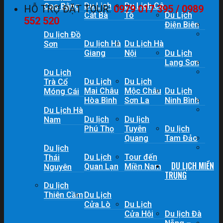
Du Lịch
Du Lịch Cô
Cao Bằng
HỖ TRỢ ĐẶT TOUR:
0979 017 395 / 0989
Cát Bà
Tô
Du Lịch
552 520
Điện Biên
Du lịch Đồ
Du lịch Hà
Du Lịch Hà
Sơn
Giang
Nội
Du Lịch
Lạng Sơn
Du Lịch
Du Lịch
Du Lịch
Trà Cổ
Mai Châu
Mộc Châu
Du Lịch
Móng Cái
Hòa Bình
Sơn La
Ninh Bình
Du Lịch Hà
Du lịch
Du lịch
Nam
Phú Thọ
Tuyên
Du lịch
Quang
Tam Đảo
Du lịch
Du Lịch
Tour đến
Thái
DU LỊCH MIỀN
Quan Lạn
Miền Nam
Nguyên
TRUNG
Du lịch
Thiên Cầm
Du Lịch
Cửa Lò
Du Lịch
Cửa Hội
Du lịch Đà