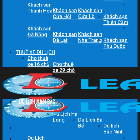
Khách sạn
Khách sạn
Khách sạn
Thanh Hóa
Cửa Hội
Cửa Lò
Khách sạn
Thiên Cầm
Khách sạn
Khách sạn
Khách sạn
Đà Nẵng
Đà Lạt
Nha Trang
Khách sạn
Phú Quốc
THUÊ XE DU LỊCH
Cho thuê
xe 16 chỗ
Cho thuê
xe 29 chỗ
DU LỊCH MIỀN BẮC
Du lịch
Sapa
Du Lịch Hạ
Long
Du Lịch Ba
Bể
Du lịch
Bắc Ninh
Du Lịch