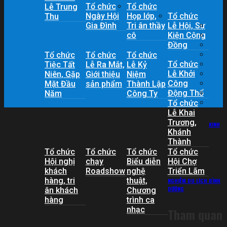
Tổ chức
Tổ chức
Lễ Trung
Ngày Hội
Họp lớp,
Tổ chức
Thu
Gia Đình
Tri ân thầy
Lễ Hội, Sự
cô
Kiện Cộng
Đồng
Tổ chức
Tổ chức
Tổ chức
Tổ chức
Tiệc Tất
Lễ Ra Mắt,
Lễ Kỷ
Lễ Khởi
Niên, Gặp
Giới thiệu
Niệm
Công
Mặt Đầu
sản phẩm
Thành Lập
Động Thổ
Năm
Công Ty
Tổ chức
Lễ Khai
Trương,
KINH
Khánh
Thành
Tổ chức
Tổ chức
Tổ chức
Tổ chức
Hội nghị
chạy
Biểu diễn
Hội Chợ
khách
Roadshow
nghệ
Triển Lãm
hàng, tri
thuật,
NGHIỆM DU LỊCH BÌNH
DƯƠNG
ân khách
Chương
hàng
trình ca
nhạc
Tham quan