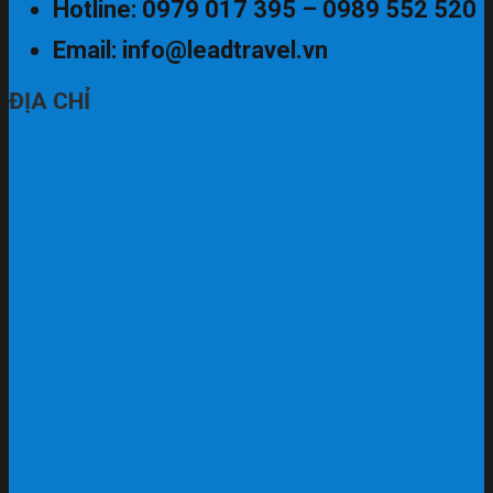
Hotline: 0979 017 395 – 0989 552 520
Email: info@leadtravel.vn
ĐỊA CHỈ