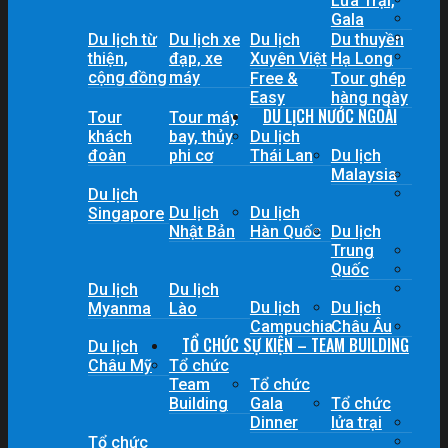
Lửa Trại,
Gala
Du lịch từ
Du lịch xe
Du lịch
Du thuyền
thiện,
đạp, xe
Xuyên Việt
Hạ Long
cộng đồng
máy
Free &
Tour ghép
Easy
hàng ngày
DU LỊCH NƯỚC NGOÀI
Tour
Tour máy
khách
bay, thủy
Du lịch
đoàn
phi cơ
Thái Lan
Du lịch
Malaysia
Du lịch
Du lịch
Du lịch
Singapore
Nhật Bản
Hàn Quốc
Du lịch
Trung
Quốc
Du lịch
Du lịch
Du lịch
Du lịch
Myanma
Lào
Campuchia
Châu Âu
TỔ CHỨC SỰ KIỆN – TEAM BUILDING
Du lịch
Châu Mỹ
Tổ chức
Team
Tổ chức
Building
Gala
Tổ chức
Dinner
lửa trại
Tổ chức