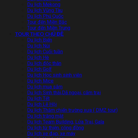
Du lịch Mekong
Du lịch Vũng Tàu
Du lịch Phú Quốc
Tour đến Miền Bắc
Tour đến Miền Trung
TOUR THEO CHỦ ĐỀ
Du lịch Biển
Du lịch Núi
Du lịch Cuối tuần
Du lịch Hè
Du lịch độc thân
Du lịch Golf
Du lịch Học sinh sinh viên
Du lịch Mice
Du lịch mua sắm
Du lịch Sinh thái,Dã ngoại, cắm trại
Du lịch Tết
Du lịch Lễ Hội
Du lịch Thăm chiến trường xưa ( DMZ tour)
Du lịch trăng mật
Du lịch Team Building, Lửa Trại, Gala
Du lịch từ thiện, cộng đồng
Du lịch xe đạp, xe máy