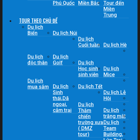
Phú Quốc
Miền Bắc
Tour đến
Miền
Trung
TOUR THEO CHỦ ĐỀ
Du lịch
Biển
Du lịch Núi
Du lịch
Cuối tuần
Du lịch Hè
Du lịch
Du lịch
độc thân
Golf
Du lịch
Học sinh
Du lịch
sinh viên
Mice
Du lịch
Du lịch
Du lịch Tết
mua sắm
Sinh
Du lịch Lễ
thái,Dã
Hội
ngoại,
Du lịch
cắm trại
Du lịch
Thăm
trăng mật
chiến
trường xưa
Du lịch
( DMZ
Team
tour)
Building,