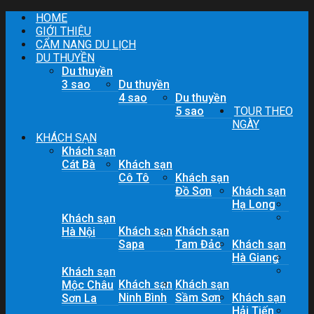
Skip
HOME
to
GIỚI THIỆU
content
CẨM NANG DU LỊCH
DU THUYỀN
Du thuyền
3 sao
Du thuyền
4 sao
Du thuyền
5 sao
TOUR THEO
NGÀY
KHÁCH SẠN
Khách sạn
Cát Bà
Khách sạn
Cô Tô
Khách sạn
Đồ Sơn
Khách sạn
Hạ Long
Khách sạn
Khách sạn
Khách sạn
Hà Nội
Sapa
Tam Đảo
Khách sạn
Hà Giang
Khách sạn
Khách sạn
Khách sạn
Mộc Châu
Ninh Bình
Sầm Sơn
Khách sạn
Sơn La
Hải Tiến