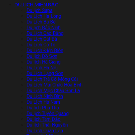
DU LỊCH MIỀN BẮC
Du lịch Sapa
Du Lịch Hạ Long
Du Lịch Ba Bể
Du lịch Bắc Ninh
Du Lịch Cao Bằng
Du Lịch Cát Bà
Du Lịch Cô Tô
Du Lịch Điện Biên
Du lịch Đồ Sơn
Du lịch Hà Giang
Du Lịch Hà Nội
Du Lịch Lạng Sơn
Du Lịch Trà Cổ Móng Cái
Du Lịch Mai Châu Hòa Bình
Du Lịch Mộc Châu Sơn La
Du Lịch Ninh Bình
Du Lịch Hà Nam
Du lịch Phú Thọ
Du lịch Tuyên Quang
Du lịch Tam Đảo
Du lịch Thái Nguyên
Du Lịch Quan Lạn