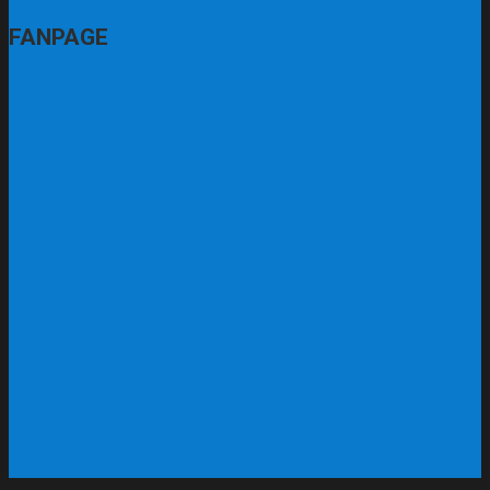
FANPAGE