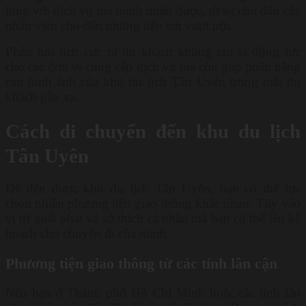
lòng với dịch vụ mà mình nhận được, từ sự chu đáo của
nhân viên cho đến những tiện ích vượt trội.
Phản hồi tích cực từ du khách không chỉ là động lực
cho các đơn vị cung cấp dịch vụ mà còn góp phần nâng
cao hình ảnh của khu du lịch Tân Uyên trong mắt du
khách gần xa.
Cách di chuyển đến khu du lịch
Tân Uyên
Để đến được khu du lịch Tân Uyên, bạn có thể lựa
chọn nhiều phương tiện giao thông khác nhau. Tùy vào
vị trí xuất phát và sở thích cá nhân mà bạn có thể lên kế
hoạch cho chuyến đi của mình.
Phương tiện giao thông từ các tỉnh lân cận
Nếu bạn ở Thành phố Hồ Chí Minh hoặc các tỉnh lân