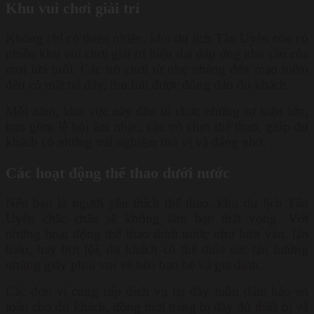
Khu vui chơi giải trí
Không chỉ có thiên nhiên, khu du lịch Tân Uyên còn có
nhiều khu vui chơi giải trí hiện đại đáp ứng nhu cầu của
mọi lứa tuổi. Các trò chơi từ nhẹ nhàng đến mạo hiểm
đều có mặt tại đây, thu hút được đông đảo du khách.
Mỗi năm, khu vực này đều tổ chức những sự kiện lớn,
bao gồm lễ hội âm nhạc, các trò chơi thể thao, giúp du
khách có những trải nghiệm thú vị và đáng nhớ.
Các hoạt động thể thao dưới nước
Nếu bạn là người yêu thích thể thao, khu du lịch Tân
Uyên chắc chắn sẽ không làm bạn thất vọng. Với
những hoạt động thể thao dưới nước như lướt ván, lặn
biển, hay bơi lội, du khách có thể thỏa sức tận hưởng
những giây phút vui vẻ bên bạn bè và gia đình.
Các đơn vị cung cấp dịch vụ tại đây luôn đảm bảo an
toàn cho du khách, đồng thời trang bị đầy đủ thiết bị và