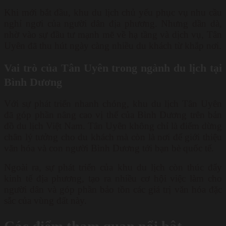
Khi mới bắt đầu, khu du lịch chủ yếu phục vụ nhu cầu
nghỉ ngơi của người dân địa phương. Nhưng dần dà,
nhờ vào sự đầu tư mạnh mẽ về hạ tầng và dịch vụ, Tân
Uyên đã thu hút ngày càng nhiều du khách từ khắp nơi.
Vai trò của Tân Uyên trong ngành du lịch tại
Bình Dương
Với sự phát triển nhanh chóng, khu du lịch Tân Uyên
đã góp phần nâng cao vị thế của Bình Dương trên bản
đồ du lịch Việt Nam. Tân Uyên không chỉ là điểm dừng
chân lý tưởng cho du khách mà còn là nơi để giới thiệu
văn hóa và con người Bình Dương tới bạn bè quốc tế.
Ngoài ra, sự phát triển của khu du lịch còn thúc đẩy
kinh tế địa phương, tạo ra nhiều cơ hội việc làm cho
người dân và góp phần bảo tồn các giá trị văn hóa đặc
sắc của vùng đất này.
Các điểm tham quan nổi bật