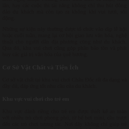
lân, hay các cuộc thi tài năng không chỉ thu hút đông
đảo du khách mà còn tạo ra không khí vui tươi, sôi
động.
Những sự kiện này thường được tổ chức vào dịp lễ hội
hoặc cuối tuần, mang lại cơ hội giao lưu văn hóa, nghệ
thuật cho người dân địa phương cũng như du khách.
Qua đó, khu vui chơi cũng góp phần bảo tồn và phát
huy các giá trị văn hóa của quê hương.
Cơ Sở Vật Chất và Tiện Ích
Cơ sở vật chất tại khu vui chơi Châu Đốc rất đa dạng và
đầy đủ, đáp ứng tốt nhu cầu của du khách.
Khu vực vui chơi cho trẻ em
Khu vực dành riêng cho trẻ em được thiết kế an toàn
với nhiều trò chơi phong phú, từ bể bơi mini, cầu trượt
đến các trò chơi tương tác. Nơi đây không chỉ giúp trẻ