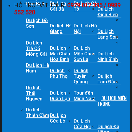
Du Lịch
Du Lịch Cô
Cao Bằng
HỖ TRỢ ĐẶT TOUR:
0979 017 395 / 0989
Cát Bà
Tô
Du Lịch
552 520
Điện Biên
Du lịch Đồ
Du lịch Hà
Du Lịch Hà
Sơn
Giang
Nội
Du Lịch
Lạng Sơn
Du Lịch
Du Lịch
Du Lịch
Trà Cổ
Mai Châu
Mộc Châu
Du Lịch
Móng Cái
Hòa Bình
Sơn La
Ninh Bình
Du Lịch Hà
Du lịch
Du lịch
Nam
Phú Thọ
Tuyên
Du lịch
Quang
Tam Đảo
Du lịch
Du Lịch
Tour đến
Thái
DU LỊCH MIỀN
Quan Lạn
Miền Nam
Nguyên
TRUNG
Du lịch
Thiên Cầm
Du Lịch
Cửa Lò
Du Lịch
Cửa Hội
Du lịch Đà