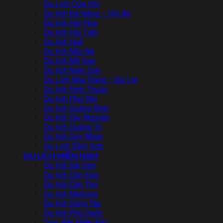
Du Lịch Cửa Hội
Du lịch Đà Nẵng – Hội An
Du lịch Hải Hòa
Du lịch Hải Tiến
Du lịch Huế
Du lịch Mũi Né
Du lịch Mỹ Sơn
Du lịch Nghi Sơn
Du Lịch Nha Trang – Đà Lạt
Du lịch Ninh Thuận
Du lịch Phú Yên
Du lịch Quảng Bình
Du lịch Tây Nguyên
Du lịch Quảng Trị
Du lịch Quy Nhơn
Du Lịch Sầm Sơn
DU LỊCH MIỀN NAM
Du lịch Sài Gòn
Du lịch Côn Đảo
Du lịch Cần Thơ
Du lịch Mekong
Du lịch Vũng Tàu
Du lịch Phú Quốc
Tour đến Miền Bắc