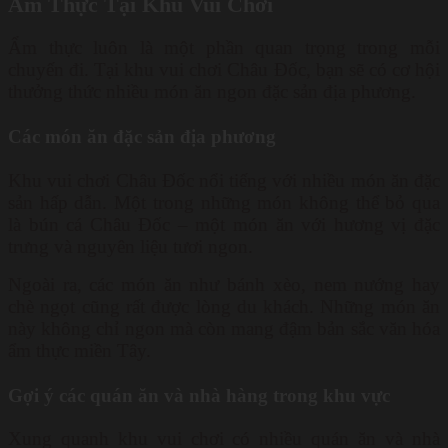
Ẩm Thực Tại Khu Vui Chơi
Ẩm thực luôn là một phần quan trọng trong mỗi
chuyến đi. Tại khu vui chơi Châu Đốc, bạn sẽ có cơ hội
thưởng thức nhiều món ăn ngon đặc sản địa phương.
Các món ăn đặc sản địa phương
Khu vui chơi Châu Đốc nổi tiếng với nhiều món ăn đặc
sản hấp dẫn. Một trong những món không thể bỏ qua
là bún cá Châu Đốc – một món ăn với hương vị đặc
trưng và nguyên liệu tươi ngon.
Ngoài ra, các món ăn như bánh xèo, nem nướng hay
chè ngọt cũng rất được lòng du khách. Những món ăn
này không chỉ ngon mà còn mang đậm bản sắc văn hóa
ẩm thực miền Tây.
Gợi ý các quán ăn và nhà hàng trong khu vực
Xung quanh khu vui chơi có nhiều quán ăn và nhà