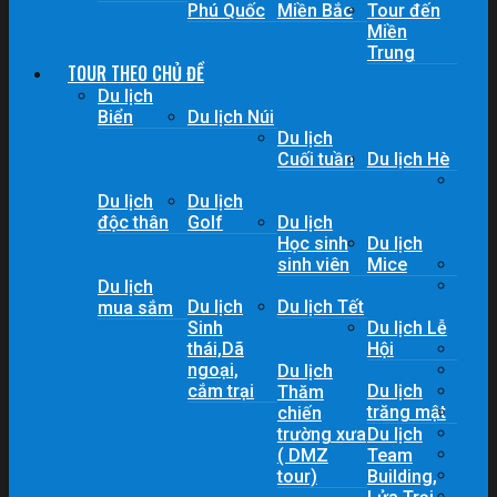
Phú Quốc
Miền Bắc
Tour đến
Miền
Trung
TOUR THEO CHỦ ĐỀ
Du lịch
Biển
Du lịch Núi
Du lịch
Cuối tuần
Du lịch Hè
Du lịch
Du lịch
độc thân
Golf
Du lịch
Học sinh
Du lịch
sinh viên
Mice
Du lịch
Du lịch
Du lịch Tết
mua sắm
Sinh
Du lịch Lễ
thái,Dã
Hội
ngoại,
Du lịch
cắm trại
Du lịch
Thăm
trăng mật
chiến
trường xưa
Du lịch
( DMZ
Team
tour)
Building,