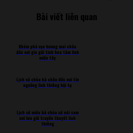
Bài viết liên quan
Khám phá vạn hương mai châu
đốc nơi gìn giữ tinh hoa tâm linh
miền tây
Lịch sử chùa bà châu đốc nơi tín
ngưỡng linh thiêng hội tụ
Lịch sử miếu bà chúa xứ núi sam
nơi lưu giữ truyền thuyết linh
thiêng