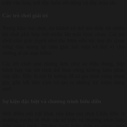
kiện văn hóa, nơi đây luôn sôi động và đầy màu sắc.
Các trò chơi giải trí
Trong khu vui chơi, du khách có thể tìm thấy rất nhiều
trò chơi phù hợp với nhiều lứa tuổi khác nhau. Các trò
chơi cảm giác mạnh như tàu lượn siêu tốc hay đu quay
văng còn mang lại cảm giác hồi hộp và thú vị cho
những ai ưa mạo hiểm.
Các trò chơi nhẹ nhàng hơn như xe điện đụng, bập
bênh hay các trò chơi thể thao cũng không kém phần
hấp dẫn. Đây là nơi lý tưởng để cả gia đình cùng tham
gia, gắn kết tình cảm và tạo ra những kỷ niệm đáng
nhớ.
Sự kiện đặc biệt và chương trình biểu diễn
Một điểm nổi bật khác của khu vui chơi Châu Đốc là
thường xuyên tổ chức các sự kiện và chương trình biểu
diễn nghệ thuật. Những buổi biểu diễn ca nhạc, múa