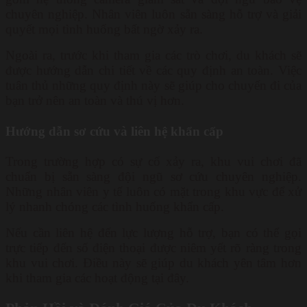
chuyên nghiệp. Nhân viên luôn sẵn sàng hỗ trợ và giải
quyết mọi tình huống bất ngờ xảy ra.
Ngoài ra, trước khi tham gia các trò chơi, du khách sẽ
được hướng dẫn chi tiết về các quy định an toàn. Việc
tuân thủ những quy định này sẽ giúp cho chuyến đi của
bạn trở nên an toàn và thú vị hơn.
Hướng dẫn sơ cứu và liên hệ khẩn cấp
Trong trường hợp có sự cố xảy ra, khu vui chơi đã
chuẩn bị sẵn sàng đội ngũ sơ cứu chuyên nghiệp.
Những nhân viên y tế luôn có mặt trong khu vực để xử
lý nhanh chóng các tình huống khẩn cấp.
Nếu cần liên hệ đến lực lượng hỗ trợ, bạn có thể gọi
trực tiếp đến số điện thoại được niêm yết rõ ràng trong
khu vui chơi. Điều này sẽ giúp du khách yên tâm hơn
khi tham gia các hoạt động tại đây.