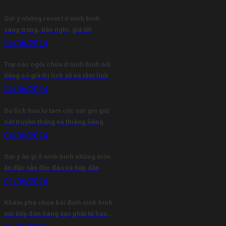
Gợi ý những resort ở ninh bình
sang trọng, tiện nghi, giá tốt
04/06/2024
Top các ngôi chùa ở ninh bình nổi
tiếng có giá trị lịch sử và tâm linh
04/06/2024
Du lịch hoa lư tam cốc nơi gìn giữ
nét truyền thống và thiêng liêng
04/06/2024
Gợi ý ăn gì ở ninh bình những món
ăn đặc sản độc đáo và hấp dẫn
01/06/2024
Khám phá chùa bái đính ninh bình
nơi tiếp đón hàng vạn phật tử hành
hương