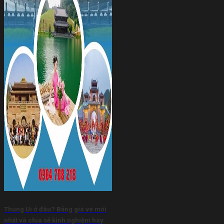
Thung Ui ở đâu? Bảng giá vé mới
nhất và chia sẻ kinh nghiệm hay