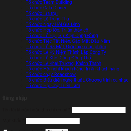
Tổ chức Team Building
Tổ chức Gala Dinner
Tổ chức lửa trại
Tổ chức Lễ Trung Thu
Tổ chức Ngày Hội Gia Đình
Tổ chức Họp lớp, Tri ân thầy cô
Tổ chức Lễ Hội, Sự Kiện Cộng Đồng
Tổ chức Tiệc Tất Niên, Gặp Mặt Đầu Năm
Tổ chức Lễ Ra Mắt, Giới thiệu sản phẩm
Tổ chức Lễ Kỷ Niệm Thành Lập Công Ty
Tổ chức Lễ Khởi Công Động Thổ
Tổ chức Lễ Khai Trương, Khánh Thành
Tổ chức Hội nghị khách hàng, tri ân khách hàng
Tổ chức chạy Roadshow
Tổ chức Biểu diễn nghệ thuật, Chương trình ca nhạc
Tổ chức Hội Chợ Triển Lãm
Đăng nhập
Tên tài khoản hoặc địa chỉ email
*
Mật khẩu
*