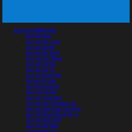
DU LỊCH MIỀN BẮC
Du lịch Sapa
Du Lịch Hạ Long
Du Lịch Ba Bể
Du lịch Bắc Ninh
Du Lịch Cao Bằng
Du Lịch Cát Bà
Du Lịch Cô Tô
Du Lịch Điện Biên
Du lịch Đồ Sơn
Du lịch Hà Giang
Du Lịch Hà Nội
Du Lịch Lạng Sơn
Du Lịch Trà Cổ Móng Cái
Du Lịch Mai Châu Hòa Bình
Du Lịch Mộc Châu Sơn La
Du Lịch Ninh Bình
Du Lịch Hà Nam
Du lịch Phú Thọ