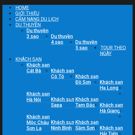
Skip
HOME
to
GIỚI THIỆU
content
CẨM NANG DU LỊCH
DU THUYỀN
Du thuyền
3 sao
Du thuyền
4 sao
Du thuyền
5 sao
TOUR THEO
NGÀY
KHÁCH SẠN
Khách sạn
Cát Bà
Khách sạn
Cô Tô
Khách sạn
Đồ Sơn
Khách sạn
Hạ Long
Khách sạn
Khách sạn
Khách sạn
Hà Nội
Sapa
Tam Đảo
Khách sạn
Hà Giang
Khách sạn
Khách sạn
Khách sạn
Mộc Châu
Ninh Bình
Sầm Sơn
Khách sạn
Sơn La
Hải Tiến