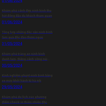
01/06/2024
Khám phá cảnh đẹp ninh bình thu
hút đông đảo du khách tham quan
01/06/2024
Tông hợp những đặc sản ninh bình
làm quà độc đáo thơm ngon
31/05/2024
Khám phá tràng an ninh bình
danh lam, thắng cảnh sông núi
hùng vĩ.
30/05/2024
Kinh nghiệm phượt ninh bình bằng
xe máy khởi hành từ hà nội
29/05/2024
Khám phá du lịch cúc phương
điểm check-in thiên nhiên độc