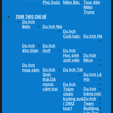
Phú Quốc
Miền Bắc
Tour đến
Miền
Trung
TOUR THEO CHỦ ĐỀ
Du lịch
Biển
Du lịch Núi
Du lịch
Cuối tuần
Du lịch Hè
Du lịch
Du lịch
độc thân
Golf
Du lịch
Học sinh
Du lịch
sinh viên
Mice
Du lịch
Du lịch
Du lịch Tết
mua sắm
Sinh
Du lịch Lễ
thái,Dã
Hội
ngoại,
Du lịch
cắm trại
Du lịch
Thăm
trăng mật
chiến
trường xưa
Du lịch
( DMZ
Team
tour)
Building,