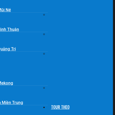
Mũi Né
Ninh Thuận
Quảng Trị
 Mekong
n Miền Trung
TOUR THEO