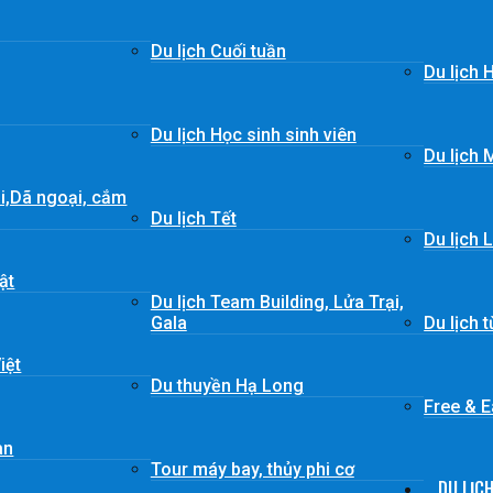
Du lịch Cuối tuần
Du lịch 
Du lịch Học sinh sinh viên
Du lịch 
ái,Dã ngoại, cắm
Du lịch Tết
Du lịch 
ật
Du lịch Team Building, Lửa Trại,
Gala
Du lịch 
iệt
Du thuyền Hạ Long
Free & 
àn
Tour máy bay, thủy phi cơ
DU LỊC