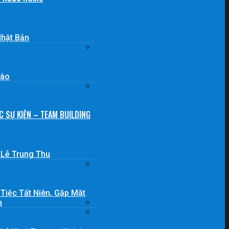
Nhật Bản
Lào
C SỰ KIỆN – TEAM BUILDING
 Lễ Trung Thu
Tiệc Tất Niên, Gặp Mặt
m