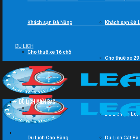
Khách sạn Đà Nẵng
Khách sạn Đà 
DU LỊCH
Cho thuê xe 16 chỗ
Cho thuê xe 29
DU LỊCH MIỀN BẮC
Du lịch Sapa
Du Lịch Hạ Lo
Du Lịch Cao Bằng
Du Lịch Cát Bà