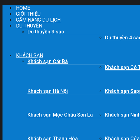
Skip
HOME
to
GIỚI THIỆU
content
CẨM NANG DU LỊCH
DU THUYỀN
Du thuyền 3 sao
Du thuyền 4 sa
KHÁCH SẠN
Khách sạn Cát Bà
Khách sạn Cô 
Khách sạn Hà Nội
Khách sạn Sap
Khách sạn Mộc Châu Sơn La
Khách sạn Ninh
Khách sạn Thanh Hóa
Khách sạn Cửa