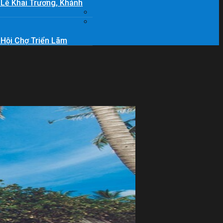
 Lễ Khai Trương, Khánh
 Hội Chợ Triển Lãm