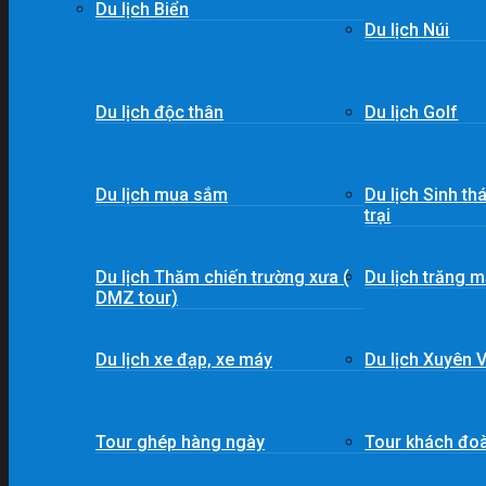
Du lịch Biển
Du lịch Núi
Du lịch độc thân
Du lịch Golf
Du lịch mua sắm
Du lịch Sinh th
trại
Du lịch Thăm chiến trường xưa (
Du lịch trăng m
DMZ tour)
Du lịch xe đạp, xe máy
Du lịch Xuyên V
Tour ghép hàng ngày
Tour khách đo