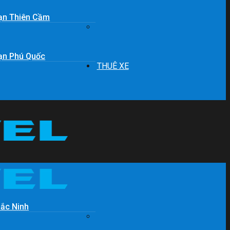
ạn Thiên Cầm
ạn Phú Quốc
THUÊ XE
Bắc Ninh