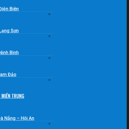
Điện Biên
 Lạng Sơn
Ninh Bình
 Tam Đảo
H MIỀN TRUNG
Đà Nẵng – Hội An