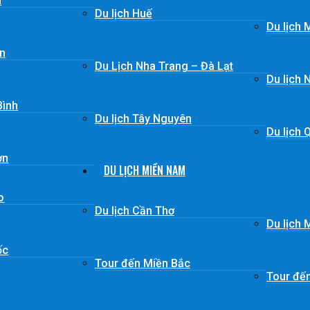
n
Du lịch Huế
Du lịch 
ơn
Du Lịch Nha Trang – Đà Lạt
Du lịch 
Bình
Du lịch Tây Nguyên
Du lịch 
ơn
DU LỊCH MIỀN NAM
o
Du lịch Cần Thơ
Du lịch
ốc
Tour đến Miền Bắc
Tour đế