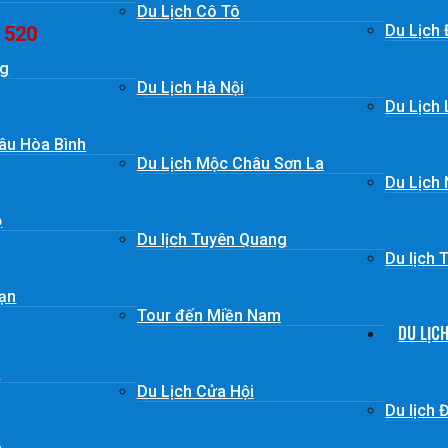
Du Lịch Cô Tô
Du Lịch 
 520
ng
Du Lịch Hà Nội
Du Lịch
âu Hòa Bình
Du Lịch Mộc Châu Sơn La
Du Lịch 
ọ
Du lịch Tuyên Quang
Du lịch
Lạn
Tour đến Miền Nam
DU LỊC
ò
Du Lịch Cửa Hội
Du lịch 