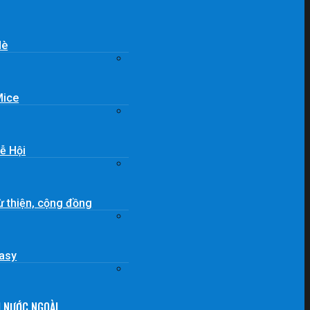
Hè
Mice
Lễ Hội
từ thiện, cộng đồng
Easy
H NƯỚC NGOÀI