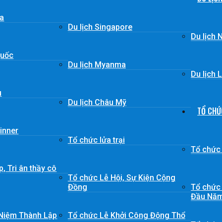
ia
Du lịch Singapore
Du lịch 
Quốc
Du lịch Myanma
Du lịch 
u
Du lịch Châu Mỹ
TỔ CHỨ
inner
Tổ chức lửa trại
Tổ chức
, Tri ân thầy cô
Tổ chức Lễ Hội, Sự Kiện Cộng
Đồng
Tổ chức 
Đầu Nă
 Niệm Thành Lập
Tổ chức Lễ Khởi Công Động Thổ