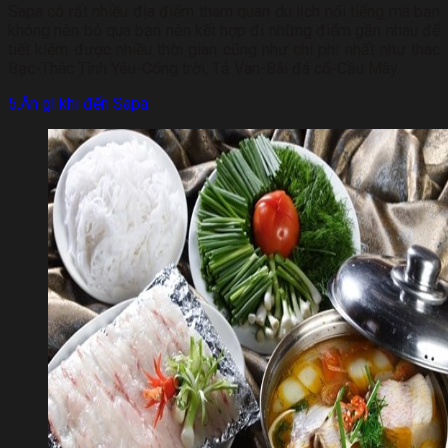
Sapa có rất nhiều địa điểm tham quan du lịch nổi tiếng mà bạn
không nên bỏ qua bạn nên kết hợp đi những điểm gần nhau để
tiết kiệm được nhiều thời gian cũng như chi phí nhất như thác
Bạc-Thác Tình Yêu-Cổng trời, Tả Van-Bãi đá cổ-Cầu Mây.
5.Ăn gì khi đến Sapa: