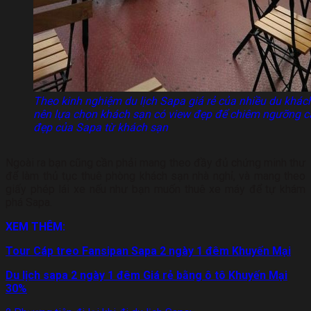
Theo kinh nghiệm du lịch Sapa giá rẻ của nhiều du khác
nên lựa chọn khách sạn có view đẹp để chiêm ngưỡng 
đẹp của Sapa từ khách sạn
Ngoài ra bạn cũng cần phải mang theo đầy đủ chứng minh thư
để làm thủ tục thuê phòng khách sạn nhà nghỉ, và mang theo
giấy phép lái xe nếu như bạn muốn thuê xe máy để tự khám
phá Sapa.
XEM THÊM:
Tour Cáp treo Fansipan Sapa 2 ngày 1 đêm Khuyến Mại
Du lịch sapa 2 ngày 1 đêm Giá rẻ bằng ô tô Khuyến Mại
30%