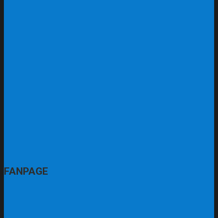
FANPAGE