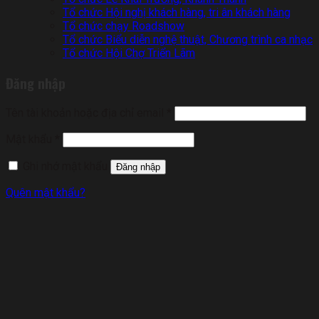
Tổ chức Hội nghị khách hàng, tri ân khách hàng
Tổ chức chạy Roadshow
Tổ chức Biểu diễn nghệ thuật, Chương trình ca nhạc
Tổ chức Hội Chợ Triển Lãm
Đăng nhập
Tên tài khoản hoặc địa chỉ email
*
Mật khẩu
*
Ghi nhớ mật khẩu
Đăng nhập
Quên mật khẩu?