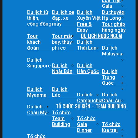
Lửa Trại,
Gala
Du lịch từ
Du lịch xe
Du lịch
Du thuyền
thiện,
đạp, xe
Xuyên Việt
Hạ Long
cộng đồng
máy
Free &
Tour ghép
Easy
hàng ngày
DU LỊCH NƯỚC NGOÀI
Tour
Tour máy
khách
bay, thủy
Du lịch
đoàn
phi cơ
Thái Lan
Du lịch
Malaysia
Du lịch
Du lịch
Du lịch
Singapore
Nhật Bản
Hàn Quốc
Du lịch
Trung
Quốc
Du lịch
Du lịch
Du lịch
Du lịch
Myanma
Lào
Campuchia
Châu Âu
TỔ CHỨC SỰ KIỆN – TEAM BUILDING
Du lịch
Châu Mỹ
Tổ chức
Team
Tổ chức
Building
Gala
Tổ chức
Dinner
lửa trại
Tổ chức