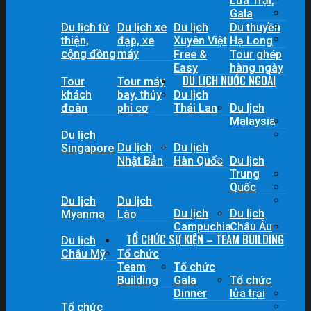
Lửa Trại,
Gala
Du lịch từ
Du lịch xe
Du lịch
Du thuyền
thiện,
đạp, xe
Xuyên Việt
Hạ Long
cộng đồng
máy
Free &
Tour ghép
Easy
hàng ngày
DU LỊCH NƯỚC NGOÀI
Tour
Tour máy
khách
bay, thủy
Du lịch
đoàn
phi cơ
Thái Lan
Du lịch
Malaysia
Du lịch
Du lịch
Du lịch
Singapore
Nhật Bản
Hàn Quốc
Du lịch
Trung
Quốc
Du lịch
Du lịch
Du lịch
Du lịch
Myanma
Lào
Campuchia
Châu Âu
TỔ CHỨC SỰ KIỆN – TEAM BUILDING
Du lịch
Châu Mỹ
Tổ chức
Team
Tổ chức
Building
Gala
Tổ chức
Dinner
lửa trại
Tổ chức