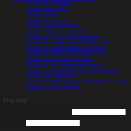
Tổ chức Team Building
Tổ chức Gala Dinner
Tổ chức lửa trại
Tổ chức Lễ Trung Thu
Tổ chức Ngày Hội Gia Đình
Tổ chức Họp lớp, Tri ân thầy cô
Tổ chức Lễ Hội, Sự Kiện Cộng Đồng
Tổ chức Tiệc Tất Niên, Gặp Mặt Đầu Năm
Tổ chức Lễ Ra Mắt, Giới thiệu sản phẩm
Tổ chức Lễ Kỷ Niệm Thành Lập Công Ty
Tổ chức Lễ Khởi Công Động Thổ
Tổ chức Lễ Khai Trương, Khánh Thành
Tổ chức Hội nghị khách hàng, tri ân khách hàng
Tổ chức chạy Roadshow
Tổ chức Biểu diễn nghệ thuật, Chương trình ca nhạc
Tổ chức Hội Chợ Triển Lãm
Đăng nhập
Tên tài khoản hoặc địa chỉ email
*
Mật khẩu
*