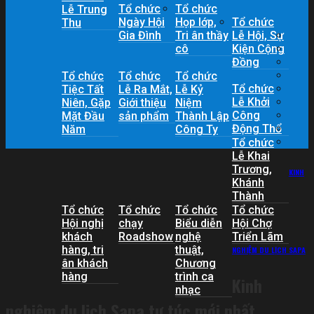
Tổ chức
Tổ chức
Lễ Trung
Ngày Hội
Họp lớp,
Tổ chức
Thu
Gia Đình
Tri ân thầy
Lễ Hội, Sự
cô
Kiện Cộng
Đồng
Tổ chức
Tổ chức
Tổ chức
Tổ chức
Tiệc Tất
Lễ Ra Mắt,
Lễ Kỷ
Lễ Khởi
Niên, Gặp
Giới thiệu
Niệm
Công
Mặt Đầu
sản phẩm
Thành Lập
Động Thổ
Năm
Công Ty
Tổ chức
Lễ Khai
Trương,
KINH
Khánh
Thành
Tổ chức
Tổ chức
Tổ chức
Tổ chức
Hội nghị
chạy
Biểu diễn
Hội Chợ
khách
Roadshow
nghệ
Triển Lãm
hàng, tri
thuật,
NGHIỆM DU LỊCH SAPA
ân khách
Chương
hàng
trình ca
Kinh
nhạc
nghiệm du lịch Sapa tự túc mới nhất