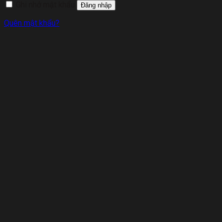
Ghi nhớ mật khẩu
Đăng nhập
Quên mật khẩu?