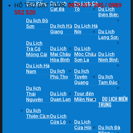
Du Lịch
Du Lịch Cô
Cao Bằng
HỖ TRỢ ĐẶT TOUR:
0979 017 395 / 0989
Cát Bà
Tô
Du Lịch
552 520
Điện Biên
Du lịch Đồ
Du lịch Hà
Du Lịch Hà
Sơn
Giang
Nội
Du Lịch
Lạng Sơn
Du Lịch
Du Lịch
Du Lịch
Trà Cổ
Mai Châu
Mộc Châu
Du Lịch
Móng Cái
Hòa Bình
Sơn La
Ninh Bình
Du Lịch Hà
Du lịch
Du lịch
Nam
Phú Thọ
Tuyên
Du lịch
Quang
Tam Đảo
Du lịch
Du Lịch
Tour đến
Thái
DU LỊCH MIỀN
Quan Lạn
Miền Nam
Nguyên
TRUNG
Du lịch
Thiên Cầm
Du Lịch
Cửa Lò
Du Lịch
Cửa Hội
Du lịch Đà