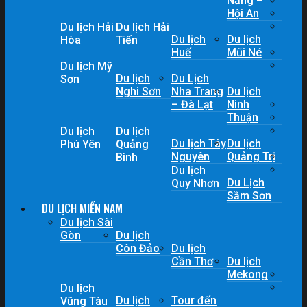
Nẵng –
Hội An
Du lịch Hải
Du lịch Hải
Du lịch
Du lịch
Hòa
Tiến
Huế
Mũi Né
Du lịch Mỹ
Du lịch
Du Lịch
Sơn
Nghi Sơn
Nha Trang
Du lịch
– Đà Lạt
Ninh
Thuận
Du lịch
Du lịch
Du lịch Tây
Du lịch
Phú Yên
Quảng
Nguyên
Quảng Trị
Bình
Du lịch
Du Lịch
Quy Nhơn
Sầm Sơn
DU LỊCH MIỀN NAM
Du lịch Sài
Gòn
Du lịch
Côn Đảo
Du lịch
Cần Thơ
Du lịch
Mekong
Du lịch
Du lịch
Tour đến
Vũng Tàu