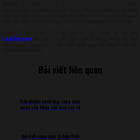
Khi đến Sapa bạn có thể nghỉ ngơi ở trong những khách sạn
sang trọng ở trung tâm thị trấn Sapa, hay thuê phòng nghỉ bình
dân hay bạn cũng có thể ngủ homestay ở các bản làng ở Sapa
vừa tiết kiệm chi phí và vừa có những trải nghiệm thú vị nhất.
Trên đây là 1 số kinh nghiệm du lịch Sapa tự túc mà
Leadtour.vn
xin chia sẻ đến bạn đọc hi vọng mang lại cho
bạn những thông tin bổ ích nhất giúp bạn có chuyến du lịch
Sapa trọn vẹn nhất.
Bài viết liên quan
Trải nhiệm cảnh đẹp sapa mùa
xuân cây khoe sắc hoa rực rỡ
Gợi ý đi sapa mặc gì hợp thời