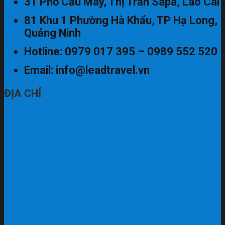
31 Phố Cầu Mây, Thị Trấn Sapa, Lào Cai
81 Khu 1 Phường Hà Khẩu, TP Hạ Long,
Quảng Ninh
Hotline: 0979 017 395 – 0989 552 520
Email: info@leadtravel.vn
ĐỊA CHỈ