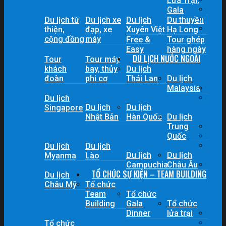
Lửa Trại,
Gala
Du lịch từ
Du lịch xe
Du lịch
Du thuyền
thiện,
đạp, xe
Xuyên Việt
Hạ Long
cộng đồng
máy
Free &
Tour ghép
Easy
hàng ngày
DU LỊCH NƯỚC NGOÀI
Tour
Tour máy
khách
bay, thủy
Du lịch
đoàn
phi cơ
Thái Lan
Du lịch
Malaysia
Du lịch
Du lịch
Du lịch
Singapore
Nhật Bản
Hàn Quốc
Du lịch
Trung
Quốc
Du lịch
Du lịch
Du lịch
Du lịch
Myanma
Lào
Campuchia
Châu Âu
TỔ CHỨC SỰ KIỆN – TEAM BUILDING
Du lịch
Châu Mỹ
Tổ chức
Team
Tổ chức
Building
Gala
Tổ chức
Dinner
lửa trại
Tổ chức