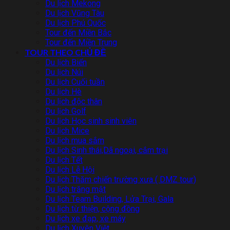
Du lịch Mekong
Du lịch Vũng Tàu
Du lịch Phú Quốc
Tour đến Miền Bắc
Tour đến Miền Trung
TOUR THEO CHỦ ĐỀ
Du lịch Biển
Du lịch Núi
Du lịch Cuối tuần
Du lịch Hè
Du lịch độc thân
Du lịch Golf
Du lịch Học sinh sinh viên
Du lịch Mice
Du lịch mua sắm
Du lịch Sinh thái,Dã ngoại, cắm trại
Du lịch Tết
Du lịch Lễ Hội
Du lịch Thăm chiến trường xưa ( DMZ tour)
Du lịch trăng mật
Du lịch Team Building, Lửa Trại, Gala
Du lịch từ thiện, cộng đồng
Du lịch xe đạp, xe máy
Du lịch Xuyên Việt