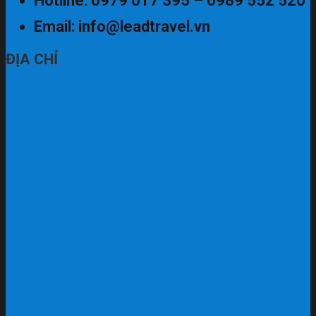
Hotline: 0979 017 395 – 0989 552 520
Email: info@leadtravel.vn
ĐỊA CHỈ