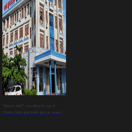
“Mách nhỏ” các khách sạn ở
Thiên Cầm gần biển giá rẻ, view
cực chất