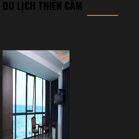
DU LỊCH THIÊN CẦM