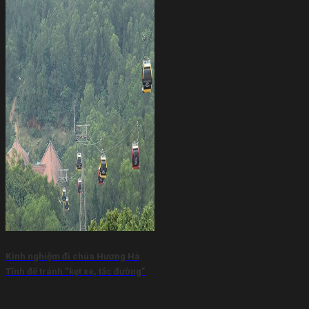
Kinh nghiệm đi chùa Hương Hà
Tĩnh để tránh “kẹt xe, tắc đường”