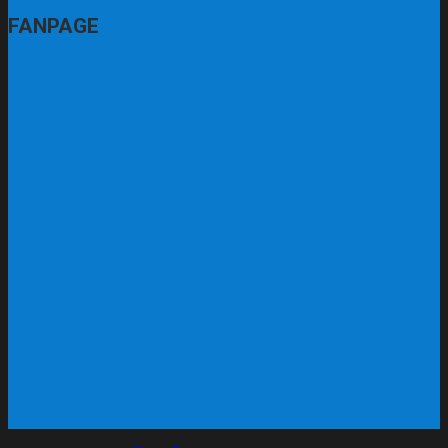
FANPAGE