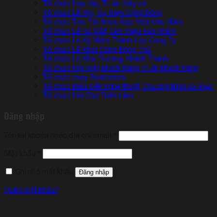
Tổ chức Họp lớp, Tri ân thầy cô
Tổ chức Lễ Hội, Sự Kiện Cộng Đồng
Tổ chức Tiệc Tất Niên, Gặp Mặt Đầu Năm
Tổ chức Lễ Ra Mắt, Giới thiệu sản phẩm
Tổ chức Lễ Kỷ Niệm Thành Lập Công Ty
Tổ chức Lễ Khởi Công Động Thổ
Tổ chức Lễ Khai Trương, Khánh Thành
Tổ chức Hội nghị khách hàng, tri ân khách hàng
Tổ chức chạy Roadshow
Tổ chức Biểu diễn nghệ thuật, Chương trình ca nhạc
Tổ chức Hội Chợ Triển Lãm
Đăng nhập
Tên tài khoản hoặc địa chỉ email
*
Mật khẩu
*
Ghi nhớ mật khẩu
Đăng nhập
Quên mật khẩu?