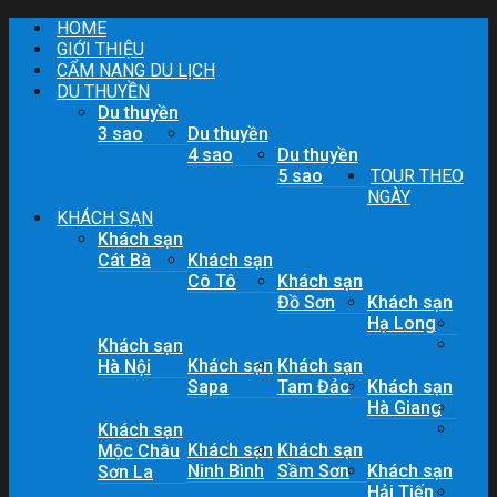
Skip
HOME
to
GIỚI THIỆU
content
CẨM NANG DU LỊCH
DU THUYỀN
Du thuyền
3 sao
Du thuyền
4 sao
Du thuyền
5 sao
TOUR THEO
NGÀY
KHÁCH SẠN
Khách sạn
Cát Bà
Khách sạn
Cô Tô
Khách sạn
Đồ Sơn
Khách sạn
Hạ Long
Khách sạn
Khách sạn
Khách sạn
Hà Nội
Sapa
Tam Đảo
Khách sạn
Hà Giang
Khách sạn
Khách sạn
Khách sạn
Mộc Châu
Ninh Bình
Sầm Sơn
Khách sạn
Sơn La
Hải Tiến