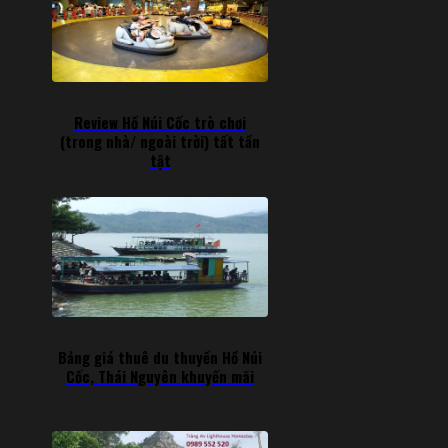
Review Hồ Núi Cốc trò chơi
(trong nhà/ ngoài trời) tất tần
tật
Bảng giá thuê du thuyền Hồ Núi
Cốc, Thái Nguyên khuyến mãi