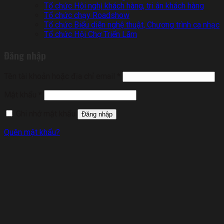
Tổ chức Hội nghị khách hàng, tri ân khách hàng
Tổ chức chạy Roadshow
Tổ chức Biểu diễn nghệ thuật, Chương trình ca nhạc
Tổ chức Hội Chợ Triển Lãm
Đăng nhập
Tên tài khoản hoặc địa chỉ email
*
Mật khẩu
*
Ghi nhớ mật khẩu
Đăng nhập
Quên mật khẩu?