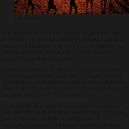
biển Cửa Sót
Với khí hậu phân hóa ra 2 mùa rõ rệt, thời gian đẹp
nhất cho chuyến du lịch
biển Cửa Sót Hà Tĩnh
là từ
tháng 4 đến tháng 8 hàng năm. Lúc này thời tiết vào
mùa hè nắng ráo, ít mưa nên rất thích hợp với các
hoạt động vui chơi dưới nước.
Bãi biển Cửa Sót là địa điểm lí tưởng cho các gia
đình thưởng thức một ngày nghỉ cuối tuần thật thú
vị. Những người khách lạ phương xa cũng có thể tìm
cho mình một chốn bình yên bên cánh rừng phi lao
bạt ngàn cùng sự vỗ về của biển khơi.
Từ tháng 10 đến tháng 3 năm sau, Hà Tĩnh bước
vào mùa đông, với thời tiết giá lạnh không thích hợp
cho chuyến du lịch biển. Nhưng nếu muốn tận
hưởng không gian yên bình, bạn có thể chọn du lịch