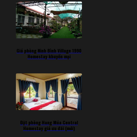
Giá phòng Ninh Bình Village 1990
Homestay khuyến mại
Đặt phòng Hang Múa Central
Homestay giá ưu đãi (mới)