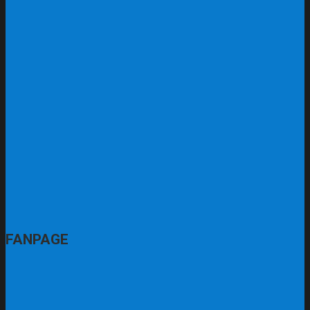
FANPAGE