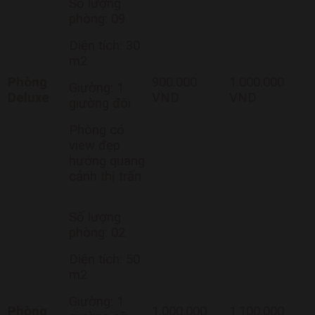
Số lượng
phòng: 09
Diện tích: 30
m2
Phòng
900.000
1.000.000
Giường: 1
Deluxe
VND
VND
giường đôi
Phòng có
view đẹp
hướng quang
cảnh thị trấn.
Số lượng
phòng: 02
Diện tích: 50
m2
Giường: 1
Phòng
1.000.000
1.100.000