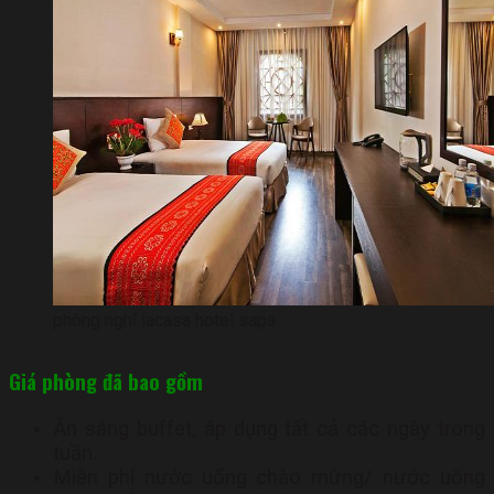
phòng nghỉ lacasa hotel sapa
Giá phòng đã bao gồm
Ăn sáng buffet, áp dụng tất cả các ngày trong
tuần.
Miễn phí nước uống chào mừng/ nước uống