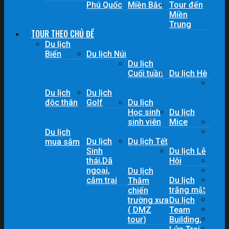
Phú Quốc
Miền Bắc
Tour đến
Miền
Trung
TOUR THEO CHỦ ĐỀ
Du lịch
Biển
Du lịch Núi
Du lịch
Cuối tuần
Du lịch Hè
Du lịch
Du lịch
độc thân
Golf
Du lịch
Học sinh
Du lịch
sinh viên
Mice
Du lịch
Du lịch
Du lịch Tết
mua sắm
Sinh
Du lịch Lễ
thái,Dã
Hội
ngoại,
Du lịch
cắm trại
Du lịch
Thăm
trăng mật
chiến
trường xưa
Du lịch
( DMZ
Team
tour)
Building,