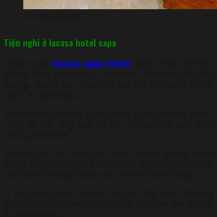
nhà hàng Lacasa
Tiện nghi ở lacasa hotel sapa
Khách sạn
lacasa sapa hotel
được thiết kế theo
phong cách sang trọng, trang nhã. Khi màn đêm phủ
xuống, khách sạn như một lâu đài cổ huyền bí nổi
bật ở thị trấn Sapa.
Với hệ thống phòng được trang bị tiêu chuẩn 3 sao,
rộng rãi. Tại đây, bạn sẽ có những phút giây nghỉ
dưỡng thoải mái.
Khách sạn có tầm nhìn đẹp hướng quang cảnh
thung lũng Mường hoa và thị trấn Sapa mộng mơ. Là
một trong những khách sạn có view đẹp ở Sapa.
Ở khu nhà hàng Lacasa, bạn có thể chọn thưởng
thức các món ngon đặc sản Tây Bắc hay ẩm thực Á
Âu phong phú.