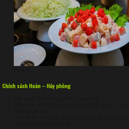
ẩm thực
Chính sách Hoàn – Hủy phòng
Đặt ngày lễ vui lòng không hoàn hủy
Hủy báo trước 20 ngày không tính thứ 7, CN:
Không tính phí
Hủy trước 14 ngày so với ngày khởi hành tính
50 % tổng giá trị dịch vụ