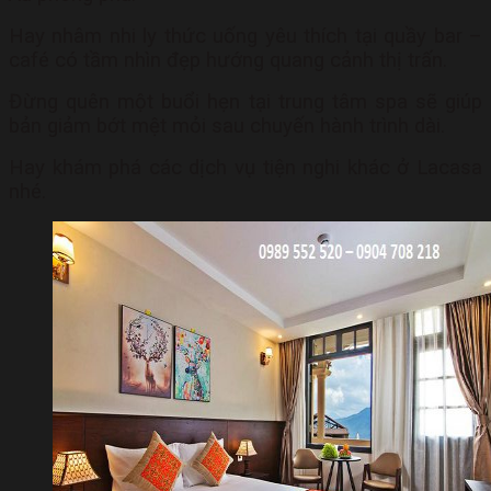
Hay nhâm nhi ly thức uống yêu thích tại quầy bar –
café có tầm nhìn đẹp hướng quang cảnh thị trấn.
Đừng quên một buổi hẹn tại trung tâm spa sẽ giúp
bản giảm bớt mệt mỏi sau chuyến hành trình dài.
Hay khám phá các dịch vụ tiện nghi khác ở Lacasa
nhé.