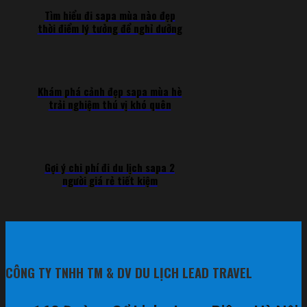
Tìm hiểu đi sapa mùa nào đẹp
thời điểm lý tưởng để nghỉ dưỡng
Khám phá cảnh đẹp sapa mùa hè
trải nghiệm thú vị khó quên
Gợi ý chi phí đi du lịch sapa 2
người giá rẻ tiết kiệm
CÔNG TY TNHH TM & DV DU LỊCH LEAD TRAVEL