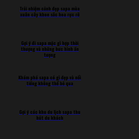
Trải nhiệm cảnh đẹp sapa mùa
xuân cây khoe sắc hoa rực rỡ
Gợi ý đi sapa mặc gì hợp thời
thượng và những bưc hình ấn
tượng
Khám phá sapa có gì đẹp và nổi
tiếng không thể bỏ qua
Gợi ý các khu du lịch sapa thu
hút du khách