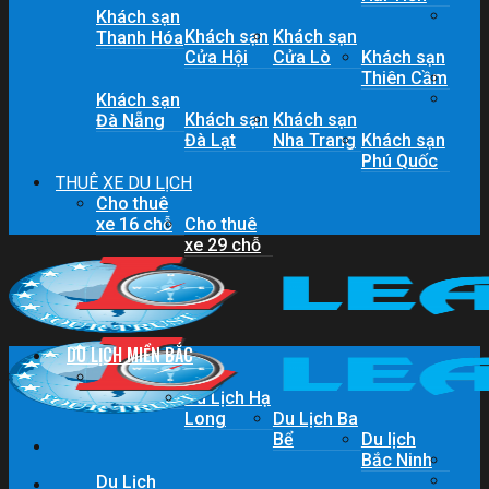
Khách sạn
Khách sạn
Khách sạn
Thanh Hóa
Cửa Hội
Cửa Lò
Khách sạn
Thiên Cầm
Khách sạn
Khách sạn
Khách sạn
Đà Nẵng
Đà Lạt
Nha Trang
Khách sạn
Phú Quốc
THUÊ XE DU LỊCH
Cho thuê
xe 16 chỗ
Cho thuê
xe 29 chỗ
DU LỊCH MIỀN BẮC
Du lịch
Sapa
Du Lịch Hạ
Long
Du Lịch Ba
Bể
Du lịch
Bắc Ninh
Du Lịch