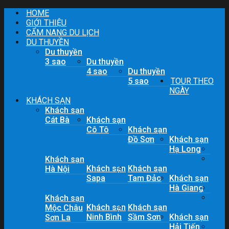
Skip
HOME
to
GIỚI THIỆU
content
CẨM NANG DU LỊCH
DU THUYỀN
Du thuyền
3 sao
Du thuyền
4 sao
Du thuyền
5 sao
TOUR THEO
NGÀY
KHÁCH SẠN
Khách sạn
Cát Bà
Khách sạn
Cô Tô
Khách sạn
Đồ Sơn
Khách sạn
Hạ Long
Khách sạn
Khách sạn
Khách sạn
Hà Nội
Sapa
Tam Đảo
Khách sạn
Hà Giang
Khách sạn
Khách sạn
Khách sạn
Mộc Châu
Ninh Bình
Sầm Sơn
Khách sạn
Sơn La
Hải Tiến