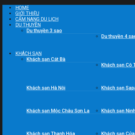
Skip
HOME
to
GIỚI THIỆU
content
CẨM NANG DU LỊCH
DU THUYỀN
Du thuyền 3 sao
Du thuyền 4 sa
KHÁCH SẠN
Khách sạn Cát Bà
Khách sạn Cô 
Khách sạn Hà Nội
Khách sạn Sap
Khách sạn Mộc Châu Sơn La
Khách sạn Ninh
Khách sạn Thanh Hóa
Khách sạn Cửa