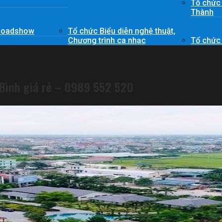
Tổ chức
Thành
 Roadshow
Tổ chức Biểu diễn nghệ thuật,
Chương trình ca nhạc
Tổ chức
 Bình giá rẻ – 0989 552 520