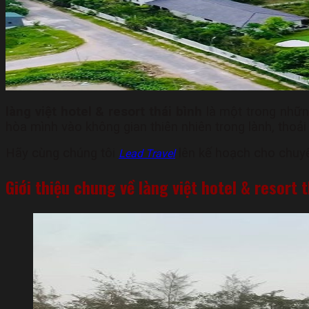
làng việt hotel & resort thái bình
là một trong nhữn
hòa mình vào không gian thiên nhiên trong lành, thoải
Hãy cùng chúng tôi
lên kế hoạch cho chuyế
Lead Travel
Giới thiệu chung về làng việt hotel & resort t