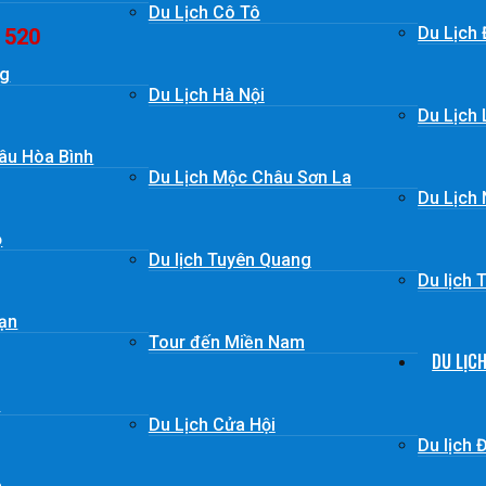
Du Lịch Cô Tô
Du Lịch 
 520
ng
Du Lịch Hà Nội
Du Lịch
âu Hòa Bình
Du Lịch Mộc Châu Sơn La
Du Lịch 
ọ
Du lịch Tuyên Quang
Du lịch
Lạn
Tour đến Miền Nam
DU LỊC
ò
Du Lịch Cửa Hội
Du lịch 