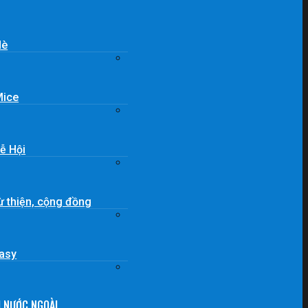
Hè
Mice
Lễ Hội
từ thiện, cộng đồng
Easy
H NƯỚC NGOÀI