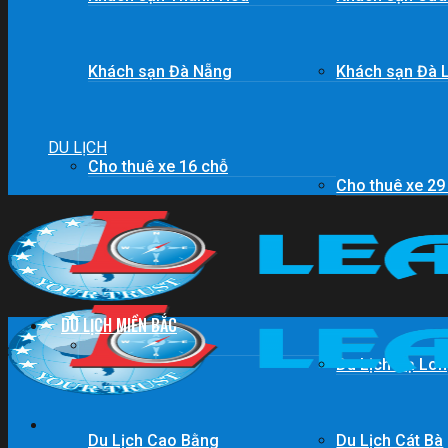
Khách sạn Đà Nẵng
Khách sạn Đà 
DU LỊCH
Cho thuê xe 16 chỗ
Cho thuê xe 29
DU LỊCH MIỀN BẮC
Du lịch Sapa
Du Lịch Hạ Lo
Du Lịch Cao Bằng
Du Lịch Cát Bà