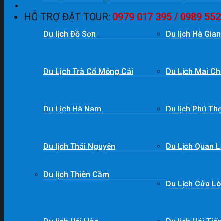
HỖ TRỢ ĐẶT TOUR:
0979 017 395 / 0989 552
Du lịch Đồ Sơn
Du lịch Hà Gia
Du Lịch Trà Cổ Móng Cái
Du Lịch Mai Ch
Du Lịch Hà Nam
Du lịch Phú Th
Du lịch Thái Nguyên
Du Lịch Quan 
Du lịch Thiên Cầm
Du Lịch Cửa L