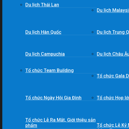
Du lịch Thái Lan
Du lịch Malays
Du lịch Hàn Quốc
Du lịch Trung 
Du lịch Campuchia
Du lịch Châu Â
Tổ chức Team Building
Tổ chức Gala D
Tổ chức Ngày Hội Gia Đình
Tổ chức Họp lớp
Tổ chức Lễ Ra Mắt, Giới thiệu sản
Tổ chức Lễ Kỷ
phẩm