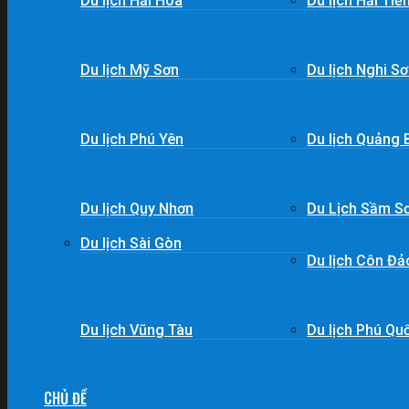
Du lịch Hải Hòa
Du lịch Hải Tiế
Du lịch Mỹ Sơn
Du lịch Nghi S
Du lịch Phú Yên
Du lịch Quảng 
Du lịch Quy Nhơn
Du Lịch Sầm S
Du lịch Sài Gòn
Du lịch Côn Đả
Du lịch Vũng Tàu
Du lịch Phú Qu
CHỦ ĐỀ