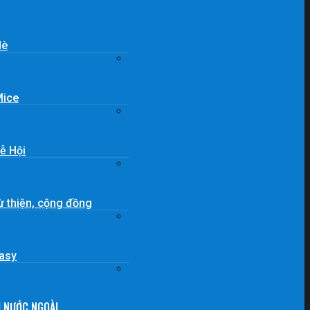
Hè
Mice
Lễ Hội
từ thiện, cộng đồng
Easy
H NƯỚC NGOÀI