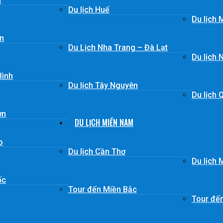
n
Du lịch Huế
Du lịch 
ơn
Du Lịch Nha Trang – Đà Lạt
Du lịch 
Bình
Du lịch Tây Nguyên
Du lịch 
ơn
DU LỊCH MIỀN NAM
o
Du lịch Cần Thơ
Du lịch
ốc
Tour đến Miền Bắc
Tour đế