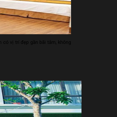
có vị trí đẹp gần bãi tắm, không