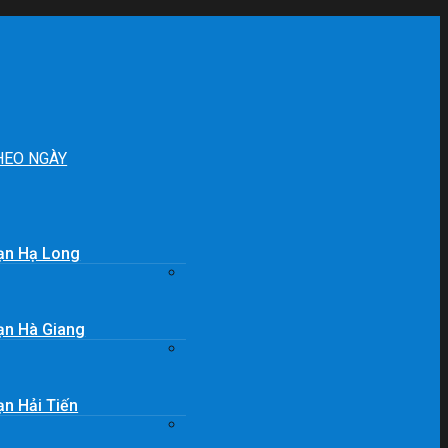
HEO NGÀY
ạn Hạ Long
ạn Hà Giang
n Hải Tiến