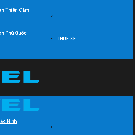
ạn Thiên Cầm
ạn Phú Quốc
THUÊ XE
Bắc Ninh