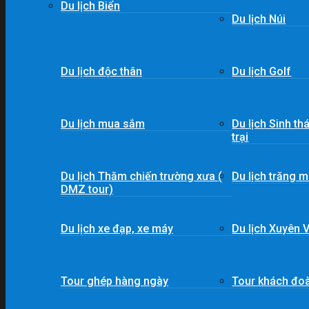
Du lịch Biển
Du lịch Núi
Du lịch độc thân
Du lịch Golf
Du lịch mua sắm
Du lịch Sinh th
trại
Du lịch Thăm chiến trường xưa (
Du lịch trăng m
DMZ tour)
Du lịch xe đạp, xe máy
Du lịch Xuyên V
Tour ghép hàng ngày
Tour khách đo