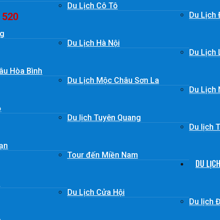
Du Lịch Cô Tô
Du Lịch 
 520
ng
Du Lịch Hà Nội
Du Lịch
âu Hòa Bình
Du Lịch Mộc Châu Sơn La
Du Lịch 
ọ
Du lịch Tuyên Quang
Du lịch
Lạn
Tour đến Miền Nam
DU LỊC
ò
Du Lịch Cửa Hội
Du lịch 