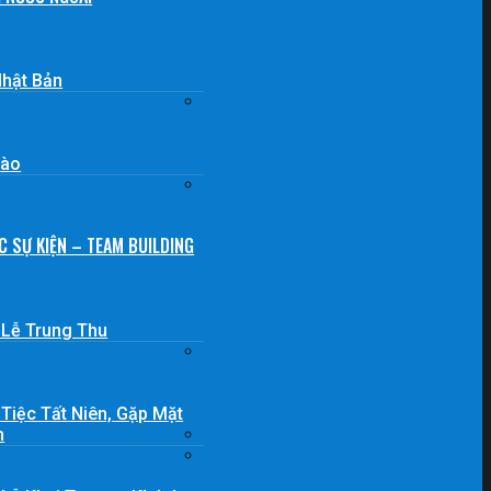
Nhật Bản
Lào
C SỰ KIỆN – TEAM BUILDING
 Lễ Trung Thu
Tiệc Tất Niên, Gặp Mặt
m