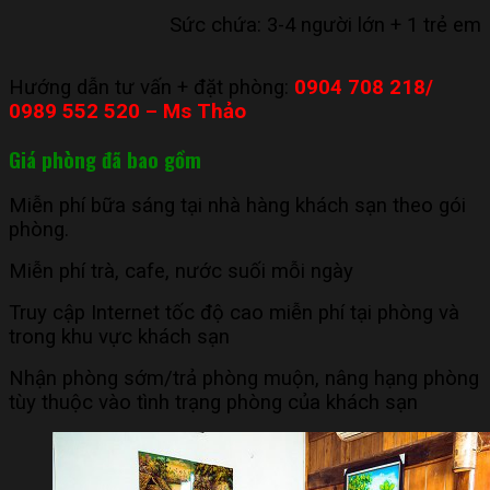
Sức chứa: 3-4 người lớn + 1 trẻ em
Hướng dẫn tư vấn + đặt phòng:
0904 708 218/
0989 552 520 – Ms Thảo
Giá phòng đã bao gồm
Miễn phí bữa sáng tại nhà hàng khách sạn theo gói
phòng.
Miễn phí trà, cafe, nước suối mỗi ngày
Truy cập Internet tốc độ cao miễn phí tại phòng và
trong khu vực khách sạn
Nhận phòng sớm/trả phòng muộn, nâng hạng phòng
tùy thuộc vào tình trạng phòng của khách sạn