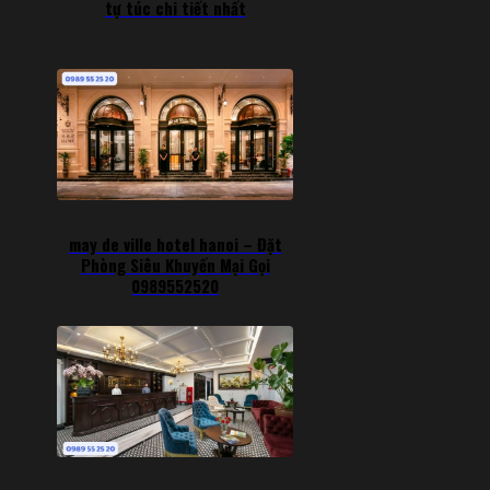
tự túc chi tiết nhất
may de ville hotel hanoi – Đặt
Phòng Siêu Khuyến Mại Gọi
0989552520