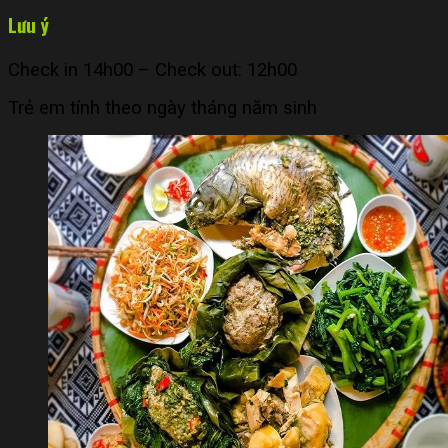
Lưu ý
Check in 14h00 – Check out: 12h00
Trẻ em tính theo ngày tháng năm sinh