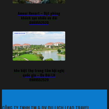
Amour Resort – Đặt phòng
khách sạn nhiều ưu đãi
0989552520
khu biệt thự trung tâm hội nghị
quốc gia – Ưu Đãi LH
0989552520
CÔNG TY TNHH TM & DV DU LỊCH LEAD TRAVEL