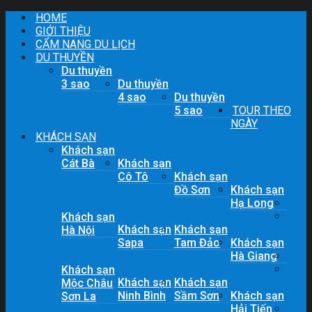
Skip
HOME
to
GIỚI THIỆU
content
CẨM NANG DU LỊCH
DU THUYỀN
Du thuyền
3 sao
Du thuyền
4 sao
Du thuyền
5 sao
TOUR THEO
NGÀY
KHÁCH SẠN
Khách sạn
Cát Bà
Khách sạn
Cô Tô
Khách sạn
Đồ Sơn
Khách sạn
Hạ Long
Khách sạn
Khách sạn
Khách sạn
Hà Nội
Sapa
Tam Đảo
Khách sạn
Hà Giang
Khách sạn
Khách sạn
Khách sạn
Mộc Châu
Ninh Bình
Sầm Sơn
Khách sạn
Sơn La
Hải Tiến