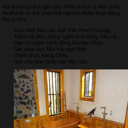
Với khoảng cách gần các điểm du lịch ở Mai Châu,
du khách có thể chọn trải nghiệm nhiều hoạt động
thú vị như:
Dạo chơi Bản Lác, bản Văn Poom Coong…
Thăm hồ Mỏ Luông ngắm hoa súng, câu cá…
Đạp xe ngắm cánh đồng lúa Mai Châu
Săn mùa dưa Mai Hạ ngọt lành
Chinh phục Hang Chiều
Ghé chợ Mai Châu săn đặc sản.