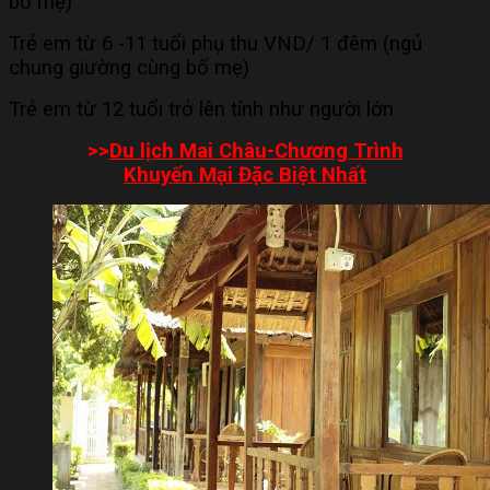
bố mẹ)
Trẻ em từ 6 -11 tuổi phụ thu VND/ 1 đêm (ngủ
chung giường cùng bố mẹ)
Trẻ em từ 12 tuổi trở lên tính như người lớn
>>
Du lịch Mai Châu-Chương Trình
Khuyến Mại Đặc Biệt Nhất