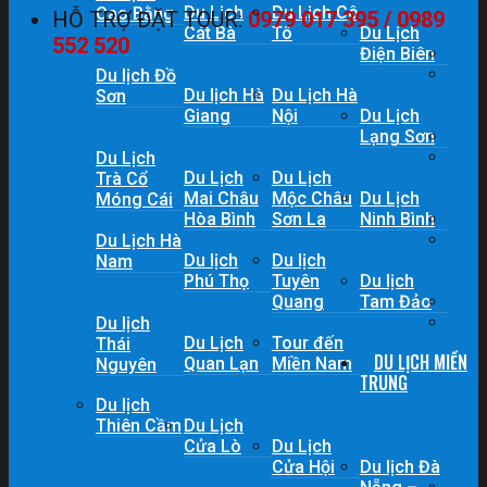
Du Lịch
Du Lịch Cô
Cao Bằng
HỖ TRỢ ĐẶT TOUR:
0979 017 395 / 0989
Cát Bà
Tô
Du Lịch
552 520
Điện Biên
Du lịch Đồ
Du lịch Hà
Du Lịch Hà
Sơn
Giang
Nội
Du Lịch
Lạng Sơn
Du Lịch
Du Lịch
Du Lịch
Trà Cổ
Mai Châu
Mộc Châu
Du Lịch
Móng Cái
Hòa Bình
Sơn La
Ninh Bình
Du Lịch Hà
Du lịch
Du lịch
Nam
Phú Thọ
Tuyên
Du lịch
Quang
Tam Đảo
Du lịch
Du Lịch
Tour đến
Thái
DU LỊCH MIỀN
Quan Lạn
Miền Nam
Nguyên
TRUNG
Du lịch
Thiên Cầm
Du Lịch
Cửa Lò
Du Lịch
Cửa Hội
Du lịch Đà