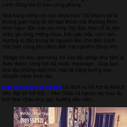
cánh đồng lúa từ ban công phòng.
Nhà hàng riêng với sức chứa hơn 100 khách sẽ là
không gian rộng rãi để bạn thoải mái thưởng thức
món ngon đặc sản núi rừng Tây Bắc như cỗ lá, lợn
mán, gà rừng, măng chua, trâu gác bếp, cơm lam…
Hương vị đặc trưng từ nguyên liệu cho đến cách
chế biến công phu đem đến trải nghiệm đáng nhớ.
Village có khu spa riêng với các liệu pháp như tắm lá
thảo dược, xông hơi đá muối, massage… Giúp bạn
xoa dịu những mệt mỏi, nạp lại năng lượng sau
chuyến hành trình dài.
mai châu sunrise village
có dịch vụ hỗ trợ du khách
như đặt xe Hà Nội – Mai Châu và ngược lại, tour du
lịch Mai Châu trọn gói, hướng dẫn viên…