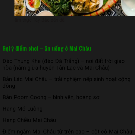
ẩm thực Tây Bắc dân dã
Gợi ý điểm chơi – ăn uống ở Mai Châu
Đèo Thung Khe (đèo Đá Trắng) – nơi đất trời giao
hòa (nằm giữa huyện Tân Lạc và Mai Châu)
Bản Lác Mai Châu – trải nghiệm nếp sinh hoạt cộng
đồng
Bản Poom Coong – bình yên, hoang sơ
Hang Mỏ Luông
Hang Chiều Mai Châu
Điểm ngắm Mai Châu từ trên cao – cột cờ Mai Châu