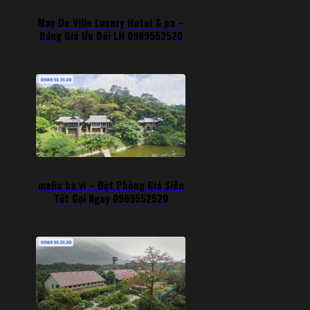
May De Ville Luxury Hotel & pa –
Bảng Giá Ưu Đãi LH 0989552520
melia ba vì – Đặt Phòng Giá Siêu
Tốt Gọi Ngay 0989552520