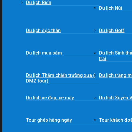
Du lịch Biển
Du lịch Núi
Du lịch độc thân
Du lịch Golf
Du lịch mua sắm
Du lịch Sinh th
trại
Du lịch Thăm chiến trường xưa (
Du lịch trăng m
DMZ tour)
Du lịch xe đạp, xe máy
Du lịch Xuyên V
Tour ghép hàng ngày
Tour khách đo