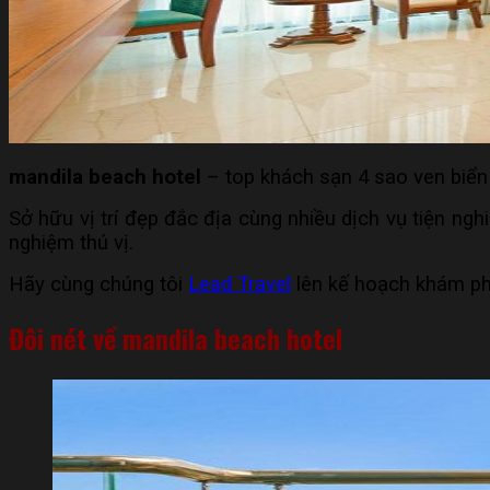
mandila beach hotel
– top khách sạn 4 sao ven biển
Sở hữu vị trí đẹp đắc địa cùng nhiều dịch vụ tiện ngh
nghiệm thú vị.
Hãy cùng chúng tôi
Lead Travel
lên kế hoạch khám ph
Đôi nét về
mandila beach hotel