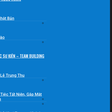
Nhật Bản
Lào
C SỰ KIỆN – TEAM BUILDING
 Lễ Trung Thu
Tiệc Tất Niên, Gặp Mặt
m