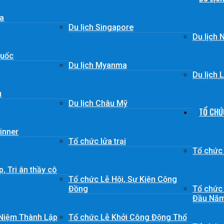
ia
Du lịch Singapore
Du lịch 
Quốc
Du lịch Myanma
Du lịch 
u
Du lịch Châu Mỹ
TỔ CHỨ
inner
Tổ chức lửa trại
Tổ chức
, Tri ân thầy cô
Tổ chức Lễ Hội, Sự Kiện Cộng
Đồng
Tổ chức 
Đầu Nă
 Niệm Thành Lập
Tổ chức Lễ Khởi Công Động Thổ