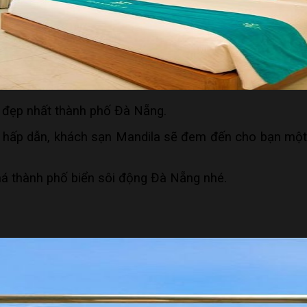
 đẹp nhất thành phố Đà Nẵng.
i hấp dẫn, khách sạn Mandila sẽ đem đến cho bạn một kì
á thành phố biển sôi động Đà Nẵng nhé.