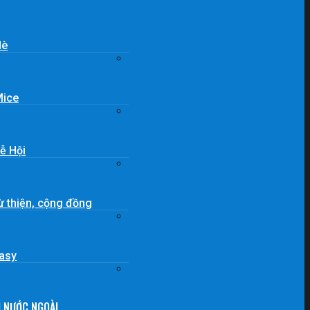
Hè
Mice
Lễ Hội
từ thiện, cộng đồng
Easy
H NƯỚC NGOÀI