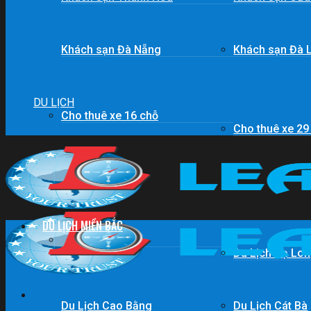
Khách sạn Đà Nẵng
Khách sạn Đà 
DU LỊCH
Cho thuê xe 16 chỗ
Cho thuê xe 29
DU LỊCH MIỀN BẮC
Du lịch Sapa
Du Lịch Hạ Lo
Du Lịch Cao Bằng
Du Lịch Cát Bà