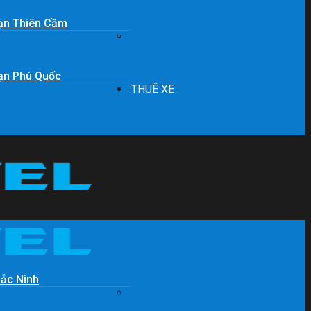
ạn Thiên Cầm
ạn Phú Quốc
THUÊ XE
Bắc Ninh