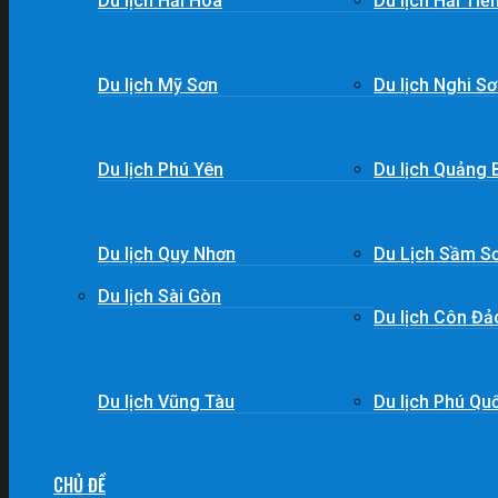
Du lịch Hải Hòa
Du lịch Hải Tiế
Du lịch Mỹ Sơn
Du lịch Nghi S
Du lịch Phú Yên
Du lịch Quảng 
Du lịch Quy Nhơn
Du Lịch Sầm S
Du lịch Sài Gòn
Du lịch Côn Đả
Du lịch Vũng Tàu
Du lịch Phú Qu
CHỦ ĐỀ