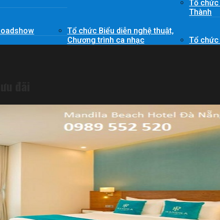
Tổ chức
Thành
 Roadshow
Tổ chức Biểu diễn nghệ thuật,
Chương trình ca nhạc
Tổ chức
ưu đãi