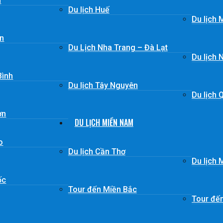
n
Du lịch Huế
Du lịch 
ơn
Du Lịch Nha Trang – Đà Lạt
Du lịch 
Bình
Du lịch Tây Nguyên
Du lịch 
ơn
DU LỊCH MIỀN NAM
o
Du lịch Cần Thơ
Du lịch
ốc
Tour đến Miền Bắc
Tour đế