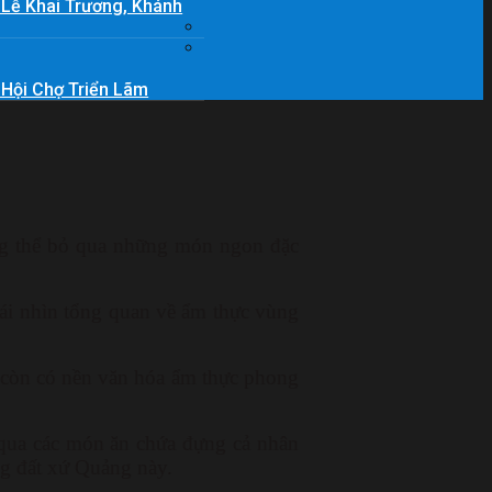
 Lễ Khai Trương, Khánh
 Hội Chợ Triển Lãm
ng thể bỏ qua những món ngon đặc
cái nhìn tổng quan về ẩm thực vùng
y còn có nền văn hóa ẩm thực phong
qua các món ăn chứa đựng cả nhân
ng đất xứ Quảng này.