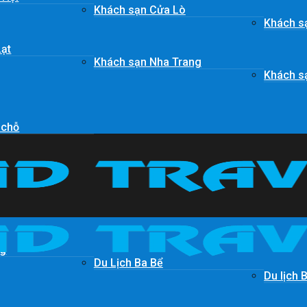
Khách sạn Cửa Lò
Khách s
Lạt
Khách sạn Nha Trang
Khách s
 chỗ
ng
Du Lịch Ba Bể
Du lịch 