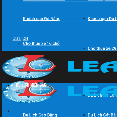
Khách sạn Đà Nẵng
Khách sạn Đà 
DU LỊCH
Cho thuê xe 16 chỗ
Cho thuê xe 29
DU LỊCH MIỀN BẮC
Du lịch Sapa
Du Lịch Hạ Lo
Du Lịch Cao Bằng
Du Lịch Cát Bà