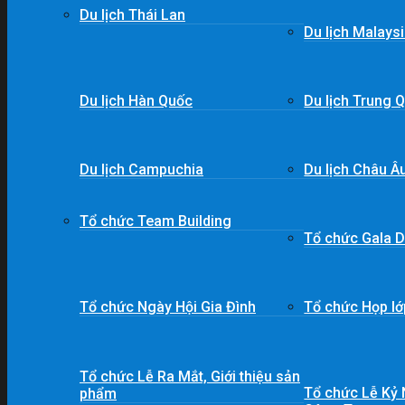
Du lịch Thái Lan
Du lịch Malays
Du lịch Hàn Quốc
Du lịch Trung 
Du lịch Campuchia
Du lịch Châu Â
Tổ chức Team Building
Tổ chức Gala D
Tổ chức Ngày Hội Gia Đình
Tổ chức Họp lớp
Tổ chức Lễ Ra Mắt, Giới thiệu sản
Tổ chức Lễ Kỷ
phẩm