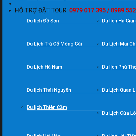
HỖ TRỢ ĐẶT TOUR:
0979 017 395 / 0989 552
Du lịch Đồ Sơn
Du lịch Hà Gia
Du Lịch Trà Cổ Móng Cái
Du Lịch Mai Ch
Du Lịch Hà Nam
Du lịch Phú Th
Du lịch Thái Nguyên
Du Lịch Quan 
Du lịch Thiên Cầm
Du Lịch Cửa L