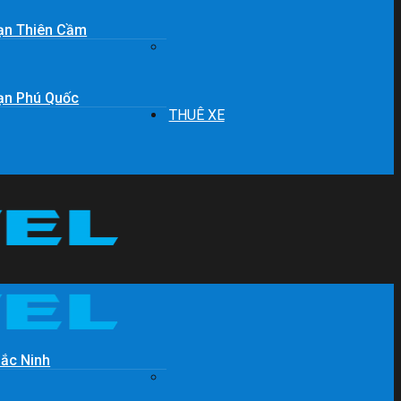
ạn Thiên Cầm
ạn Phú Quốc
THUÊ XE
Bắc Ninh