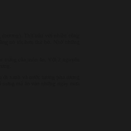
 (trơơng). Thịt trâu với nhiều công
ằng nó tốt hơn thịt bò. Nhờ những
đặc trưng của món ăn. Với 2 nguyên
trơng.
êu ớt xanh và nước tương pha tương
 lá trơng mà ăn vào những ngày mưa