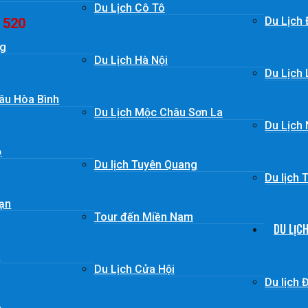
Du Lịch Cô Tô
Du Lịch 
 520
ng
Du Lịch Hà Nội
Du Lịch
âu Hòa Bình
Du Lịch Mộc Châu Sơn La
Du Lịch 
ọ
Du lịch Tuyên Quang
Du lịch
Lạn
Tour đến Miền Nam
DU LỊC
ò
Du Lịch Cửa Hội
Du lịch 