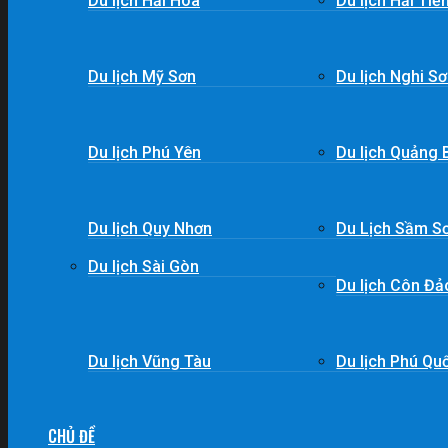
Du lịch Hải Hòa
Du lịch Hải Tiế
Du lịch Mỹ Sơn
Du lịch Nghi S
Du lịch Phú Yên
Du lịch Quảng 
Du lịch Quy Nhơn
Du Lịch Sầm S
Du lịch Sài Gòn
Du lịch Côn Đả
Du lịch Vũng Tàu
Du lịch Phú Qu
CHỦ ĐỀ