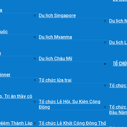
ia
Du lịch Singapore
Du lịch 
Quốc
Du lịch Myanma
Du lịch 
u
Du lịch Châu Mỹ
TỔ CHỨ
inner
Tổ chức lửa trại
Tổ chức
, Tri ân thầy cô
Tổ chức Lễ Hội, Sự Kiện Cộng
Đồng
Tổ chức 
Đầu Nă
 Niệm Thành Lập
Tổ chức Lễ Khởi Công Động Thổ