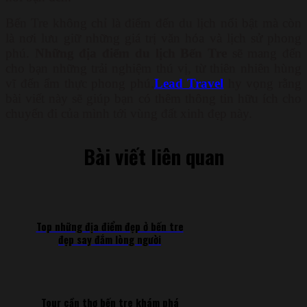
Bến Tre không chỉ là điểm đến du lịch nổi bật mà còn
là nơi lưu giữ những giá trị văn hóa và lịch sử phong
phú.
Những địa điểm du lịch Bến Tre
sẽ mang đến
cho bạn những trải nghiệm thú vị, từ thiên nhiên hùng
vĩ đến ẩm thực phong phú.
Lead Travel
hy vọng rằng
bài viết này sẽ giúp bạn có thêm thông tin hữu ích cho
chuyến đi của mình tới vùng đất xinh đẹp này.
Bài viết liên quan
Top những địa điểm đẹp ở bến tre
đẹp say đắm lòng người
Tour cần thơ bến tre khám phá