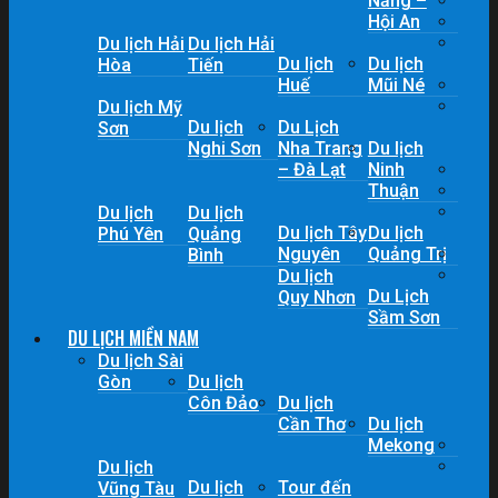
Nẵng –
Hội An
Du lịch Hải
Du lịch Hải
Du lịch
Du lịch
Hòa
Tiến
Huế
Mũi Né
Du lịch Mỹ
Du lịch
Du Lịch
Sơn
Nghi Sơn
Nha Trang
Du lịch
– Đà Lạt
Ninh
Thuận
Du lịch
Du lịch
Du lịch Tây
Du lịch
Phú Yên
Quảng
Nguyên
Quảng Trị
Bình
Du lịch
Du Lịch
Quy Nhơn
Sầm Sơn
DU LỊCH MIỀN NAM
Du lịch Sài
Gòn
Du lịch
Côn Đảo
Du lịch
Cần Thơ
Du lịch
Mekong
Du lịch
Du lịch
Tour đến
Vũng Tàu