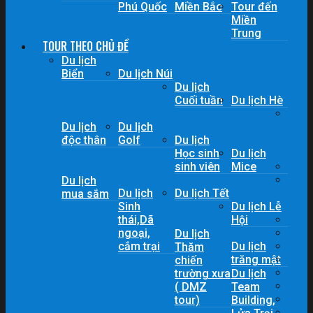
Phú Quốc
Miền Bắc
Tour đến
Miền
Trung
TOUR THEO CHỦ ĐỀ
Du lịch
Biển
Du lịch Núi
Du lịch
Cuối tuần
Du lịch Hè
Du lịch
Du lịch
độc thân
Golf
Du lịch
Học sinh
Du lịch
sinh viên
Mice
Du lịch
Du lịch
Du lịch Tết
mua sắm
Sinh
Du lịch Lễ
thái,Dã
Hội
ngoại,
Du lịch
cắm trại
Du lịch
Thăm
trăng mật
chiến
trường xưa
Du lịch
( DMZ
Team
tour)
Building,