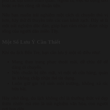
phá các địa điểm tham quan. Ngoài ra, việc sử dụng taxi
hoặc xe ôm cũng rất thuận tiện.
Nếu bạn muốn trải nghiệm một cách di chuyển thú vị
hơn, hãy thử đi thuyền trên các con kênh rạch. Đây sẽ là
một trải nghiệm độc đáo, giúp bạn cảm nhận được nhịp
sống của người dân miền Tây.
Một Số Lưu Ý Cần Thiết
Khi du lịch Bến Tre, bạn cần lưu ý một số điều như:
Mang theo trang phục thoải mái, dễ chịu để dễ
dàng di chuyển.
Nên chuẩn bị tiền mặt, vì một số cửa hàng, quán
ăn không chấp nhận thẻ tín dụng.
Luôn giữ gìn vệ sinh môi trường, không xả rác
bừa bãi.
Hãy nhớ rằng, du lịch không chỉ là thưởng thức vẻ đẹp
thiên nhiên mà còn là trải nghiệm văn hóa, con người
nơi bạn đến.