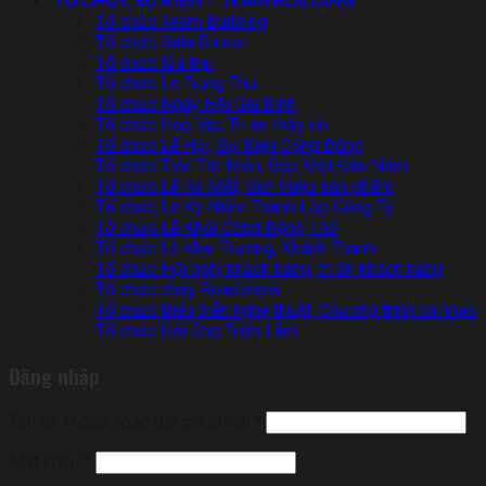
Tổ chức Team Building
Tổ chức Gala Dinner
Tổ chức lửa trại
Tổ chức Lễ Trung Thu
Tổ chức Ngày Hội Gia Đình
Tổ chức Họp lớp, Tri ân thầy cô
Tổ chức Lễ Hội, Sự Kiện Cộng Đồng
Tổ chức Tiệc Tất Niên, Gặp Mặt Đầu Năm
Tổ chức Lễ Ra Mắt, Giới thiệu sản phẩm
Tổ chức Lễ Kỷ Niệm Thành Lập Công Ty
Tổ chức Lễ Khởi Công Động Thổ
Tổ chức Lễ Khai Trương, Khánh Thành
Tổ chức Hội nghị khách hàng, tri ân khách hàng
Tổ chức chạy Roadshow
Tổ chức Biểu diễn nghệ thuật, Chương trình ca nhạc
Tổ chức Hội Chợ Triển Lãm
Đăng nhập
Tên tài khoản hoặc địa chỉ email
*
Mật khẩu
*