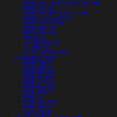
Du lịch Thăm chiến trường xưa ( DMZ tour)
Du lịch trăng mật
Du lịch Team Building, Lửa Trại, Gala
Du lịch từ thiện, cộng đồng
Du lịch xe đạp, xe máy
Du lịch Xuyên Việt
Du thuyền Hạ Long
Free & Easy
Tour ghép hàng ngày
Tour khách đoàn
Tour máy bay, thủy phi cơ
DU LỊCH NƯỚC NGOÀI
Du lịch Thái Lan
Du lịch Malaysia
Du lịch Singapore
Du lịch Nhật Bản
Du lịch Hàn Quốc
Du lịch Trung Quốc
Du lịch Myanma
Du lịch Lào
Du lịch Campuchia
Du lịch Châu Âu
Du lịch Châu Mỹ
TỔ CHỨC SỰ KIỆN – TEAM BUILDING