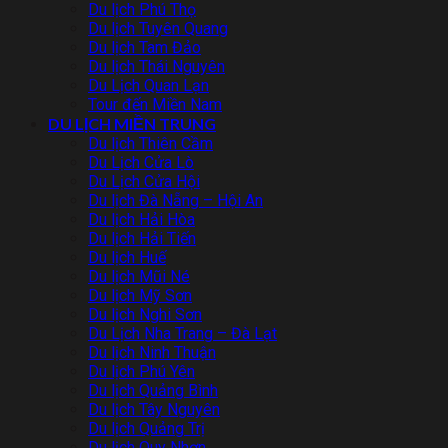
Du lịch Phú Thọ
Du lịch Tuyên Quang
Du lịch Tam Đảo
Du lịch Thái Nguyên
Du Lịch Quan Lạn
Tour đến Miền Nam
DU LỊCH MIỀN TRUNG
Du lịch Thiên Cầm
Du Lịch Cửa Lò
Du Lịch Cửa Hội
Du lịch Đà Nẵng – Hội An
Du lịch Hải Hòa
Du lịch Hải Tiến
Du lịch Huế
Du lịch Mũi Né
Du lịch Mỹ Sơn
Du lịch Nghi Sơn
Du Lịch Nha Trang – Đà Lạt
Du lịch Ninh Thuận
Du lịch Phú Yên
Du lịch Quảng Bình
Du lịch Tây Nguyên
Du lịch Quảng Trị
Du lịch Quy Nhơn