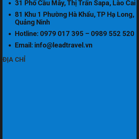
31 Phố Cầu Mây, Thị Trấn Sapa, Lào Cai
81 Khu 1 Phường Hà Khẩu, TP Hạ Long,
Quảng Ninh
Hotline: 0979 017 395 – 0989 552 520
Email: info@leadtravel.vn
ĐỊA CHỈ