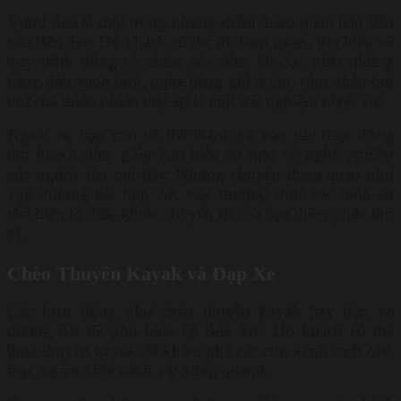
Vườn dừa là một trong những điểm tham quan hấp dẫn
của Bến Tre. Du khách có thể đi tham quan, tìm hiểu về
quy trình trồng và chăm sóc dừa. Đi dạo giữa những
hàng dừa xanh tươi, nghe tiếng gió rì rào, cảm nhận hơi
thở của thiên nhiên thật sự là một trải nghiệm tuyệt vời.
Ngoài ra, bạn còn có thể tham gia vào các hoạt động
thu hoạch dừa, giúp bạn hiểu rõ hơn về nghề nghiệp
của người dân nơi đây. Những chuyến tham quan như
vậy thường kết hợp với việc thưởng thức các món ăn
chế biến từ dừa, khiến chuyến đi của bạn thêm phần thú
vị.
Chèo Thuyền Kayak và Đạp Xe
Các hoạt động như chèo thuyền kayak hay đạp xe
đường dài rất phổ biến tại Bến Tre. Du khách có thể
thuê thuyền kayak để khám phá các con kênh rạch nhỏ
hẹp, ngắm nhìn cảnh vật xung quanh.