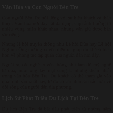
Văn Hóa và Con Người Bến Tre
Con người Bến Tre nổi tiếng với sự hiếu khách và thân
thiện. Văn hóa nơi đây rất đa dạng, chịu ảnh hưởng từ
nhiều vùng miền khác nhau, nhưng vẫn giữ được bản
sắc riêng.
Những lễ hội truyền thống như Lễ hội Dừa hay Lễ hội
Nghinh Ông thường xuyên diễn ra, giúp du khách hiểu
hơn về phong tục tập quán của người dân nơi đây.
Ngoài ra, các nghề truyền thống như làm đồ mỹ nghệ
từ dừa, nuôi ong lấy mật cũng là những điểm nhấn
trong văn hóa Bến Tre. Du khách có thể tham gia vào
quá trình sản xuất này, từ đó có cái nhìn sâu sắc hơn về
đời sống của người dân địa phương.
Lịch Sử Phát Triển Du Lịch Tại Bến Tre
Du lịch Bến Tre đã bắt đầu phát triển từ những năm