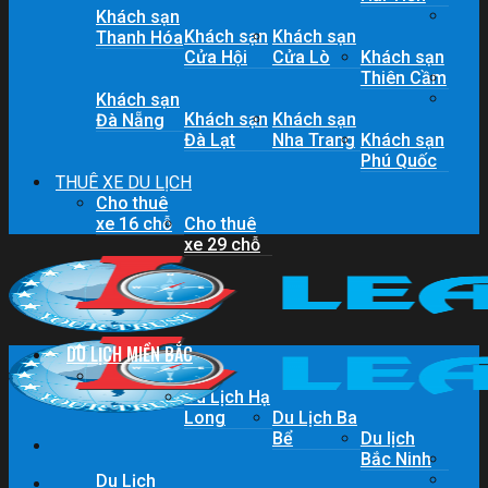
Khách sạn
Khách sạn
Khách sạn
Thanh Hóa
Cửa Hội
Cửa Lò
Khách sạn
Thiên Cầm
Khách sạn
Khách sạn
Khách sạn
Đà Nẵng
Đà Lạt
Nha Trang
Khách sạn
Phú Quốc
THUÊ XE DU LỊCH
Cho thuê
xe 16 chỗ
Cho thuê
xe 29 chỗ
DU LỊCH MIỀN BẮC
Du lịch
Sapa
Du Lịch Hạ
Long
Du Lịch Ba
Bể
Du lịch
Bắc Ninh
Du Lịch