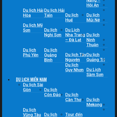
Nẵng –
Hội An
Du lịch Hải
Du lịch Hải
Du lịch
Du lịch
Hòa
Tiến
Huế
Mũi Né
Du lịch Mỹ
Du lịch
Du Lịch
Sơn
Nghi Sơn
Nha Trang
Du lịch
– Đà Lạt
Ninh
Thuận
Du lịch
Du lịch
Du lịch Tây
Du lịch
Phú Yên
Quảng
Nguyên
Quảng Trị
Bình
Du lịch
Du Lịch
Quy Nhơn
Sầm Sơn
DU LỊCH MIỀN NAM
Du lịch Sài
Gòn
Du lịch
Côn Đảo
Du lịch
Cần Thơ
Du lịch
Mekong
Du lịch
Du lịch
Tour đến
Vũng Tàu