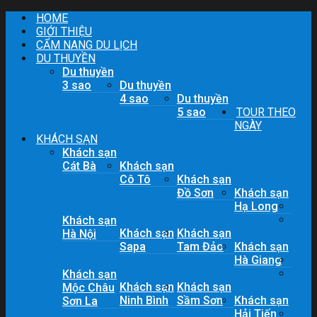
Skip
HOME
to
GIỚI THIỆU
content
CẨM NANG DU LỊCH
DU THUYỀN
Du thuyền
3 sao
Du thuyền
4 sao
Du thuyền
5 sao
TOUR THEO
NGÀY
KHÁCH SẠN
Khách sạn
Cát Bà
Khách sạn
Cô Tô
Khách sạn
Đồ Sơn
Khách sạn
Hạ Long
Khách sạn
Khách sạn
Khách sạn
Hà Nội
Sapa
Tam Đảo
Khách sạn
Hà Giang
Khách sạn
Khách sạn
Khách sạn
Mộc Châu
Ninh Bình
Sầm Sơn
Khách sạn
Sơn La
Hải Tiến