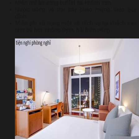
Miễn phí ăn sáng buffet tại khách sạn.
Nước uống và trái cây chào mừng theo quy
định.
Miễn phí sử dụng một số dịch vụ tại khách sạn
như bể bơi, phòng Gym, bãi biển riêng…