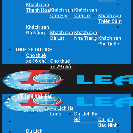
Khách sạn
Khách sạn
Khách sạn
Thanh Hóa
Cửa Hội
Cửa Lò
Khách sạn
Thiên Cầm
Khách sạn
Khách sạn
Khách sạn
Đà Nẵng
Đà Lạt
Nha Trang
Khách sạn
Phú Quốc
THUÊ XE DU LỊCH
Cho thuê
xe 16 chỗ
Cho thuê
xe 29 chỗ
DU LỊCH MIỀN BẮC
Du lịch
Sapa
Du Lịch Hạ
Long
Du Lịch Ba
Bể
Du lịch
Bắc Ninh
Du Lịch