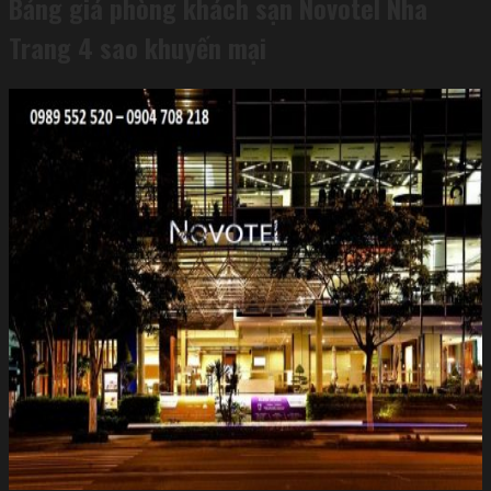
Bảng giá phòng khách sạn Novotel Nha
Trang 4 sao khuyến mại