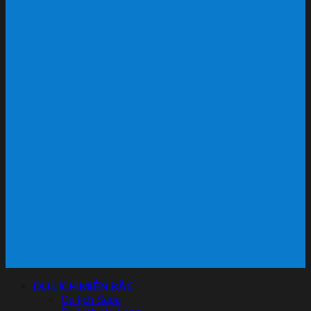
DU LỊCH MIỀN BẮC
Du lịch Sapa