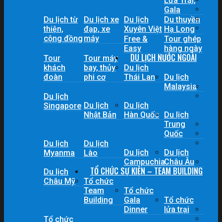
Lửa Trại,
Gala
Du lịch từ
Du lịch xe
Du lịch
Du thuyền
thiện,
đạp, xe
Xuyên Việt
Hạ Long
cộng đồng
máy
Free &
Tour ghép
Easy
hàng ngày
DU LỊCH NƯỚC NGOÀI
Tour
Tour máy
khách
bay, thủy
Du lịch
đoàn
phi cơ
Thái Lan
Du lịch
Malaysia
Du lịch
Du lịch
Du lịch
Singapore
Nhật Bản
Hàn Quốc
Du lịch
Trung
Quốc
Du lịch
Du lịch
Du lịch
Du lịch
Myanma
Lào
Campuchia
Châu Âu
TỔ CHỨC SỰ KIỆN – TEAM BUILDING
Du lịch
Châu Mỹ
Tổ chức
Team
Tổ chức
Building
Gala
Tổ chức
Dinner
lửa trại
Tổ chức