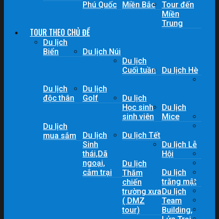
Phú Quốc
Miền Bắc
Tour đến
Miền
Trung
TOUR THEO CHỦ ĐỀ
Du lịch
Biển
Du lịch Núi
Du lịch
Cuối tuần
Du lịch Hè
Du lịch
Du lịch
độc thân
Golf
Du lịch
Học sinh
Du lịch
sinh viên
Mice
Du lịch
Du lịch
Du lịch Tết
mua sắm
Sinh
Du lịch Lễ
thái,Dã
Hội
ngoại,
Du lịch
cắm trại
Du lịch
Thăm
trăng mật
chiến
trường xưa
Du lịch
( DMZ
Team
tour)
Building,