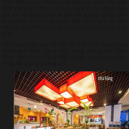
Trần Phú – con đường ven biển có tầm nhìn đẹp
nhất thành phố Nha Trang mộng mơ. Từ khách sạn,
chỉ với vài bước chân là bạn đã xuống tới bãi tắm
trung tâm Nha Trang tuyệt đẹp, thỏa sức nô đùa
trên bãi cát mềm mại hay hòa vào làn nước biển mát
lành.
Từ khách sạn, bạn có thể lên lịch trình tham quan
thành phố Nha Trang. Một trong những địa điểm
được yêu thích nhất ở đây là Viện hải Dương Học,
Tháp Bà, quảng trường 2/4….