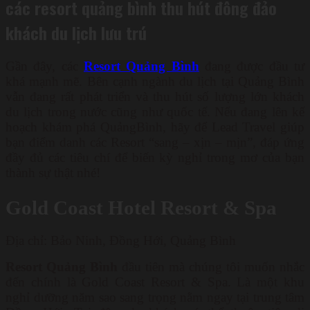
các resort quảng bình thu hút đông đảo
khách du lịch lưu trú
Gần đây, các
Resort Quảng Bình
đang được đầu tư
khá mạnh mẽ. Bên cạnh ngành du lịch tại Quảng Bình
vẫn đang rất phát triển và thu hút số lượng lớn khách
du lịch trong nước cũng như quốc tế. Nếu đang lên kế
hoạch khám phá QuảngBình, hãy để Lead Travel giúp
bạn điểm danh các Resort “sang – xịn – mịn”, đáp ứng
đầy đủ các tiêu chí để biến kỳ nghỉ trong mơ của bạn
thành sự thật nhé!
Gold Coast Hotel Resort & Spa
Địa chỉ: Bảo Ninh, Đồng Hới, Quảng Bình
Resort Quảng Bình
đầu tiên mà chúng tôi muốn nhắc
đến chính là Gold Coast Resort & Spa. Là một khu
nghỉ dưỡng năm sao sang trọng nằm ngay tại trung tâm