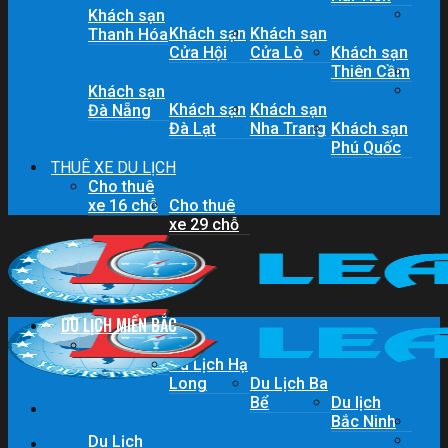
Khách sạn
Khách sạn
Khách sạn
Thanh Hóa
Cửa Hội
Cửa Lò
Khách sạn
Thiên Cầm
Khách sạn
Khách sạn
Khách sạn
Đà Nẵng
Đà Lạt
Nha Trang
Khách sạn
Phú Quốc
THUÊ XE DU LỊCH
Cho thuê
xe 16 chỗ
Cho thuê
xe 29 chỗ
DU LỊCH MIỀN BẮC
Du lịch
Sapa
Du Lịch Hạ
Long
Du Lịch Ba
Bể
Du lịch
Bắc Ninh
Du Lịch