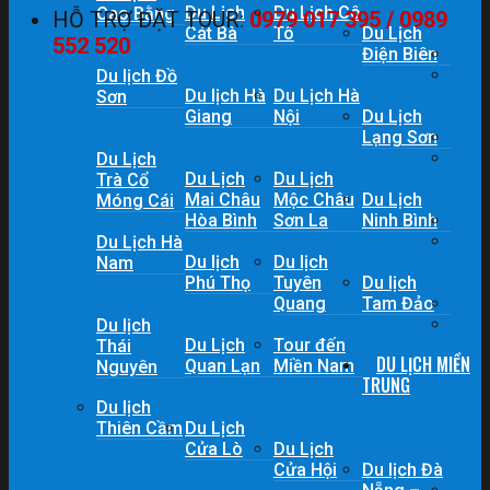
Du Lịch
Du Lịch Cô
Cao Bằng
HỖ TRỢ ĐẶT TOUR:
0979 017 395 / 0989
Cát Bà
Tô
Du Lịch
552 520
Điện Biên
Du lịch Đồ
Du lịch Hà
Du Lịch Hà
Sơn
Giang
Nội
Du Lịch
Lạng Sơn
Du Lịch
Du Lịch
Du Lịch
Trà Cổ
Mai Châu
Mộc Châu
Du Lịch
Móng Cái
Hòa Bình
Sơn La
Ninh Bình
Du Lịch Hà
Du lịch
Du lịch
Nam
Phú Thọ
Tuyên
Du lịch
Quang
Tam Đảo
Du lịch
Du Lịch
Tour đến
Thái
DU LỊCH MIỀN
Quan Lạn
Miền Nam
Nguyên
TRUNG
Du lịch
Thiên Cầm
Du Lịch
Cửa Lò
Du Lịch
Cửa Hội
Du lịch Đà