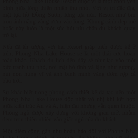
Phong Nha Lake House Resort được ví là một chốn yên
bình giữa lòng thiên nhiên thu nhỏ. Với vị trí đắc địa,
mặt tựa hồ Đồng Suôn, lưng tựa núi. Resort như ôm
trọn ánh nắng vàng ươm vào lòng. Khung cảnh đẹp mê
hoặc này luôn là một sức hút níu chân du khách quay
trở lại.
Nếu đã ấn tượng với hai Resort giáp biển được kể ở
trên, Phong Nha Lake House sẽ là một thái cực hoàn
toàn khác. Khách du lịch đến đây sẽ như lạc vào một
bức tranh thu nhỏ, nơi mặt hồ tĩnh và lặng như gương,
núi non hùng vĩ và ánh bình minh vàng ươm rợp cả
bầu trời.
Sự khác biệt trong phong cách thiết kế đã tạo nên một
Phong Nha Lake House độc nhất vô nhị khi kết hợp
giữa kiến trúc Âu và Á, hiện đại nhưng vẫn quen thuộc.
Phòng ngủ được xây dựng với không gian mở, nhằm
đem trọn thiên nhiên vào giấc ngủ của du khách.
Một điểm cộng gần như hoàn hảo đối với Phong Nha
Lake House chính là nguyên tắc không phá vỡ cảnh