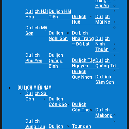
Nẵng –
Hội An
Du lịch Hải
Du lịch Hải
Du lịch
Du lịch
Hòa
Tiến
Huế
Mũi Né
Du lịch Mỹ
Du lịch
Du Lịch
Sơn
Nghi Sơn
Nha Trang
Du lịch
– Đà Lạt
Ninh
Thuận
Du lịch
Du lịch
Du lịch Tây
Du lịch
Phú Yên
Quảng
Nguyên
Quảng Trị
Bình
Du lịch
Du Lịch
Quy Nhơn
Sầm Sơn
DU LỊCH MIỀN NAM
Du lịch Sài
Gòn
Du lịch
Côn Đảo
Du lịch
Cần Thơ
Du lịch
Mekong
Du lịch
Du lịch
Tour đến
Vũng Tàu