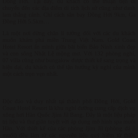
Đồng Hới. Tại đây, du khách có thể thuận tiện di
chuyển đến các địa điểm di tích lịch sử cũng như danh
lam thắng cảnh. Chỉ cách sân bay Đồng Hới 9km, Ga
Đồng Hới 5.5km…
Là một nơi dừng chân lí tưởng đối với các du khách
muốn khám phá miền Trung Việt Nam. Gold Coast
Hotel Resort ẩn mình giữa bãi biển Bảo Ninh xinh đẹp
và con sông Nhật Lệ mộng mơ. Với 132 phòng nghỉ,
07 villa cũng như bungalow được thiết kế sang trọng và
hiện đại, du khách có thể tận hưởng kỳ nghỉ của mình
một cách trọn vẹn nhất.
Độc đáo và duy nhất tại thành phố Đồng Hới, Gold
Coast Hotel Resort là khu nghỉ dưỡng cung cấp dịch vụ
xông hơi Hàn Quốc Jjim Jil Bang. Đây là một liệu pháp
trị liệu và thư giãn tuyệt vời áp dụng mô hình spa muối
Hàn. Với thiết kế của các phòng Jjim Jil (phòng đá ủ
muối) đều làm từ các nguyên liệu quý hiếm từ thiên