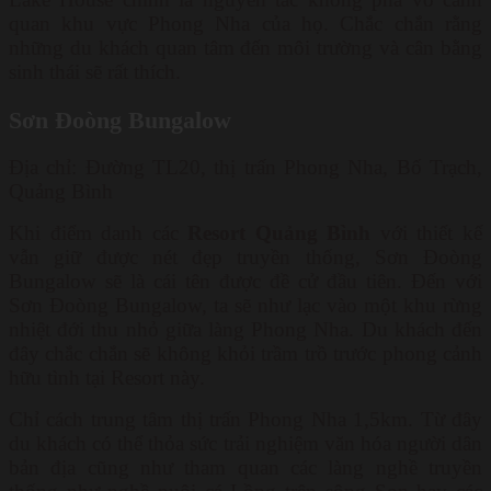
quan khu vực Phong Nha của họ. Chắc chắn rằng
những du khách quan tâm đến môi trường và cân bằng
sinh thái sẽ rất thích.
Sơn Đoòng Bungalow
Địa chỉ: Đường TL20, thị trấn Phong Nha, Bố Trạch,
Quảng Bình
Khi điểm danh các
Resort Quảng Bình
với thiết kế
vẫn giữ được nét đẹp truyền thống, Sơn Đoòng
Bungalow sẽ là cái tên được đề cử đầu tiên. Đến với
Sơn Đoòng Bungalow, ta sẽ như lạc vào một khu rừng
nhiệt đới thu nhỏ giữa làng Phong Nha. Du khách đến
đây chắc chắn sẽ không khỏi trầm trồ trước phong cảnh
hữu tình tại Resort này.
Chỉ cách trung tâm thị trấn Phong Nha 1,5km. Từ đây
du khách có thể thỏa sức trải nghiệm văn hóa người dân
bản địa cũng như tham quan các làng nghề truyền