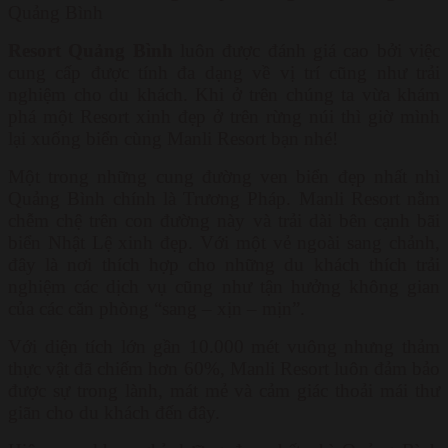
Quảng Bình
Resort Quảng Bình
luôn được đánh giá cao bởi việc
cung cấp được tính đa dạng về vị trí cũng như trải
nghiệm cho du khách. Khi ở trên chúng ta vừa khám
phá một Resort xinh đẹp ở trên rừng núi thì giờ mình
lại xuống biển cùng Manli Resort bạn nhé!
Một trong những cung đường ven biển đẹp nhất nhì
Quảng Bình chính là Trương Pháp. Manli Resort nằm
chễm chệ trên con đường này và trải dài bên cạnh bãi
biển Nhật Lệ xinh đẹp. Với một vẻ ngoài sang chảnh,
đây là nơi thích hợp cho những du khách thích trải
nghiệm các dịch vụ cũng như tận hưởng không gian
của các căn phòng “sang – xịn – mịn”.
Với diện tích lớn gần 10.000 mét vuông nhưng thảm
thực vật đã chiếm hơn 60%, Manli Resort luôn đảm bảo
được sự trong lành, mát mẻ và cảm giác thoải mái thư
giãn cho du khách đến đây.