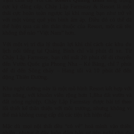
cực kỳ đẳng cấp, Chày Lập Farmstay & Resort là một
thái cực hoàn toàn ngược lại khi mang bạn như trở về
với một vùng quê yên bình ấm áp. Điều đó có thể đã
thể hiện qua cái tên thân thuộc của Resort, một cái tên
không thể nào “Việt Nam” hơn.
Với một vị trí địa lý thuận lợi khi chỉ cách các khu du
lịch nổi tiếng tại Quảng Bình chỉ vài phút đi xe. Từ
Chày Lập Farmstay, bạn chỉ mất 20 phút để di chuyển
đến Vườn Quốc gia Phong Nha – Kẻ Bàng, chỉ 7 phút
để đi đến Sông chảy – Hang tối và 10 phút để đến
động Thiên Đường.
Khu nghỉ dưỡng này là một mô hình Resort kết hợp với
làm nông, với khuôn viên rộng hơn 1,8ha đất vườn và
đất nông nghiệp.
Chày Lập Farmstay được bài trí theo
lối thiết kế thân thiện với môi trường, nhưng không vì
thế mà không cung cấp đủ các tiện ích hiện đại.
Mặc dù mọi nội thất đều “có vẻ” hoà mình vào thiên
nhiên, nhưng ở đây luôn đảm bảo sự tiện nghi cho du