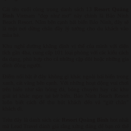
Cái tên cuối cùng trong danh sách 13
Resort Quảng
Bình
Vietnam “đẹp như mơ” này chính là Bảo Ninh
Beach Resort. Nằm bên cạnh bãi biển Bảo Ninh, đây sẽ
là một nơi dừng chân đầy lý tưởng cho du khách vào
mùa hè.
Khu nghỉ dưỡng khẳng định vị thế của mình với diện
tích gần 4ha, cung cấp 101 loại phòng với các kiểu cách
đa dạng, phù hợp cho cả những cặp đôi hoặc những gia
đình đông người.
Điểm nổi bật ở đây không gì khác ngoài bãi biển trong
xanh, cát vàng bên cạnh. Với những hoạt động vui chơi
trên biển như sân bóng đá, bóng chuyền hay các khu
giải trí khác ngay tại bờ biển. Bảo Ninh Beach Resort
luôn biết cách để thu hút khách đến và “giữ chân”
khách đi.
Trên đây là danh sách các
Resort Quảng Bình
hot nhất
mà Lead Travel đánh giá rằng xứng đáng để bạn có thể