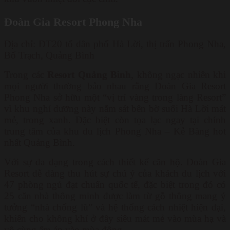
Đoàn Gia Resort Phong Nha
Địa chỉ: ĐT20 tổ dân phố Hà Lời, thị trấn Phong Nha,
Bố Trạch, Quảng Bình
Trong các
Resort Quảng Bình
, không ngạc nhiên khi
mọi người thường bảo nhau rằng Đoàn Gia Resort
Phong Nha sở hữu một “vị trí vàng trong làng Resort”
vì khu nghỉ dưỡng này nằm sát bên bờ suối Hà Lời mát
mẻ, trong xanh. Đặc biệt còn tọa lạc ngay tại chính
trung tâm của khu du lịch Phong Nha – Kẻ Bàng hot
nhất Quảng Bình.
Với sự đa dạng trong cách thiết kế căn hộ. Đoàn Gia
Resort dễ dàng thu hút sự chú ý của khách du lịch với
47 phòng ngủ đạt chuẩn quốc tế, đặc biệt trong đó có
25 căn nhà thông minh được làm từ gỗ thông mang ý
tưởng “nhà chống lũ” và hệ thống cách nhiệt hiện đại,
khiến cho không khí ở đây siêu mát mẻ vào mùa hạ và
vô cùng ấm áp vào mùa đông.