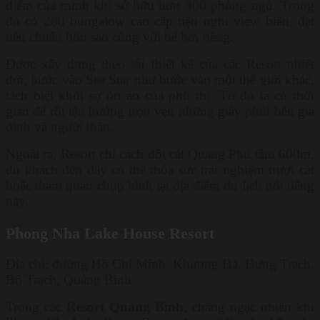
điểm của mình khi sở hữu hơn 300 phòng ngủ. Trong
đó có 200 bungalow cao cấp tiện nghi view biển, đạt
tiêu chuẩn bốn sao cùng với bể bơi riêng.
Được xây dựng theo lối thiết kế của các Resort nhiệt
đới, bước vào Sea Star như bước vào một thế giới khác,
tách biệt khỏi sự ồn ào của phố thị. Từ đó ta có thời
gian để rồi tận hưởng trọn vẹn những giây phút bên gia
đình và người thân.
Ngoài ra, Resort chỉ cách đồi cát Quang Phú tầm 600m,
du khách đến đây có thể thỏa sức trải nghiệm trượt cát
hoặc tham quan chụp hình tại địa điểm du lịch nổi tiếng
này.
Phong Nha Lake House Resort
Địa chỉ: đường Hồ Chí Minh, Khương Hà, Hưng Trạch,
Bố Trạch, Quảng Bình
Trong các
Resort Quảng Bình
, chẳng ngạc nhiên khi