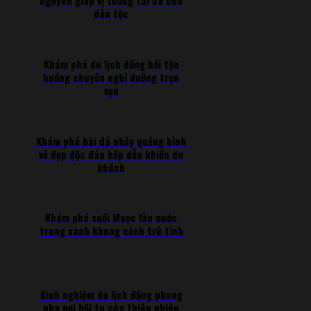
dân tộc
Khám phá du lịch đồng hới tận
hưởng chuyến nghỉ dưỡng trọn
vẹn
Khám phá bãi đá nhảy quảng bình
vẻ đẹp độc đáo hấp dẫn khiến du
khách
Khám phá suối Moọc làn nước
trong xanh khung cảnh trữ tình
Kinh nghiệm du lịch động phong
nha nơi hội tụ của thiên nhiên