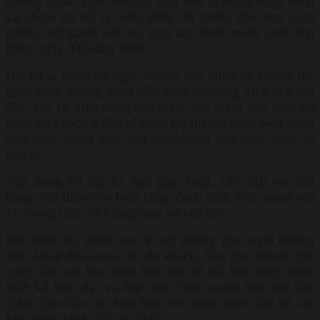
dương rì rào xanh bao la, một bên là dòng sông Nhật
Lệ chậm rãi đổ ra biển, Điều đó khiến cho khu nghỉ
dưỡng trở thành nơi ôm trọn ánh bình minh xinh đẹp
hằng ngày ở Quảng Bình.
Bất cứ ai đến khu nghỉ dưỡng này cũng sẽ không thể
quên được khung cảnh biển xanh cát vàng xinh đẹp nơi
đây, với 12 villa riêng biệt được xây dựng dọc theo bờ
biển, du khách ở đây sẽ được tận hưởng cảnh biển cũng
như bình minh trọn vẹn mà không cần phải bước ra
ngoài.
Tận dụng lợi thể ba mặt giáp biển, các dịch vụ nhà
hàng, hội thảo trên biển cũng được phát triển mạnh mẽ
vì phong cảnh khá lãng mạn và nên thơ.
Bên cạnh đó, nhằm tạo ra một không gian nghỉ dưỡng
đem lại sự thoải mái cho du khách, Sun Spa Resort còn
cung cấp các loại hình biệt thự có hồ bơi riêng được
thiết kế hiện đại và đẹp mắt. Bao quanh biệt thự vẫn
được đảm bảo sự chan hòa với thiên nhiên khi có các
khu vườn nhiệt đới cực chill.