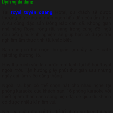
Dịch vụ đa dạng
Tại
royal tuyên quang
Hotel, du khách sẽ được
thưởng thức những món ngon hấp dẫn của ẩm thực
Á Âu cùng đặc sản Đông Bắc dân dã. Không gian
nhà hàng Royal rộng rãi, sang trọng cùng đội ngũ
đầu bếp giàu kinh nghiệm sẽ giúp bạn có được trải
nghiệm ẩm thực tinh tế, khác biệt.
Bạn cũng có thể chọn thư giãn tại quầy bar – café
tại tầng thượng 16.
Hay thả mình vào làn nước mát lạnh tại bể bơi Royal
ngoài trời. Tận hưởng giây phút thư giãn sau những
ngày dài làm việc căng thẳng.
Ngoài ra, bạn có thể chọn hát cho nhau nghe tại
phòng karaoke của khách sạn. 16 phòng karaoke với
thiết bị âm thanh ánh sáng hiện đại sẽ giúp du khách
có được nhiều kỉ niệm vui.
Nếu bạn cần địa chỉ tốt để tổ chức sự kiện thì hãy