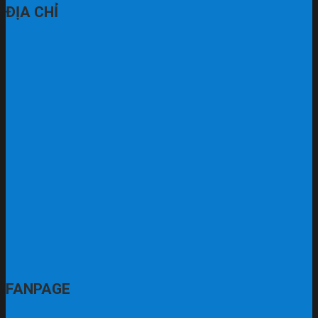
ĐỊA CHỈ
FANPAGE