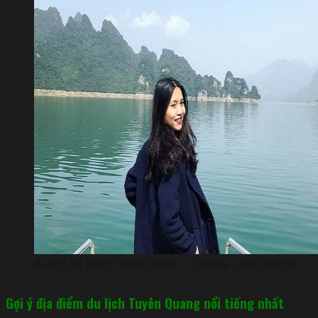
du lịch Na Hang Tuyên Quang – “Vịnh hạ Long trên núi”
Gợi ý địa điểm du lịch Tuyên Quang nổi tiếng nhất