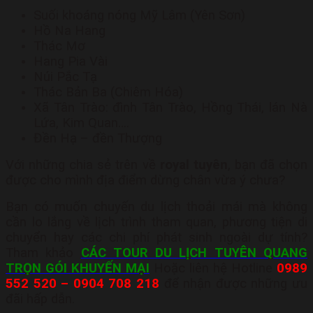
Suối khoáng nóng Mỹ Lâm (Yên Sơn)
Hồ Na Hang
Thác Mơ
Hang Pia Vài
Núi Pắc Tạ
Thác Bản Ba (Chiêm Hóa)
Xã Tân Trào: đình Tân Trào, Hồng Thái, lán Nà
Lứa, Kim Quan….
Đền Hạ – đền Thượng
Với những chia sẻ trên về
royal tuyên
, bạn đã chọn
được cho mình địa điểm dừng chân vừa ý chưa?
Bạn có muốn chuyến du lịch thoải mái mà không
cần lo lắng về lịch trình tham quan, phương tiện di
chuyển hay các chi phí phát sinh ngoài dự tính?
Tham khảo
CÁC TOUR DU LỊCH TUYÊN QUANG
TRỌN GÓI KHUYẾN MẠI
Hoặc liên hệ Hotline
0989
552 520 – 0904 708 218
để nhận được những ưu
đãi hấp dẫn.