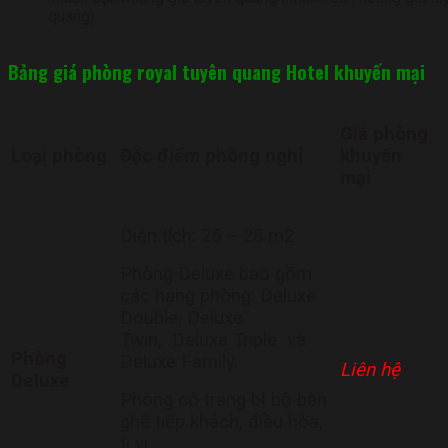
quang)
Bảng giá phòng
royal tuyên quang
Hotel khuyến mại
Giá phòng
Loại phòng
Đặc điểm phòng nghỉ
khuyến
mại
Diện tích: 25 – 28 m2
Phòng Deluxe bao gồm
các hạng phòng: Deluxe
Double, Deluxe
Twin, Deluxe Triple và
Phòng
Deluxe Family.
Liên hệ
Deluxe
Phòng có trang bị bộ bàn
ghế tiếp khách, điều hòa,
ti vi…