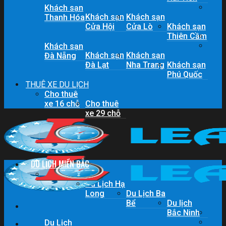
Khách sạn
Khách sạn
Khách sạn
Thanh Hóa
Cửa Hội
Cửa Lò
Khách sạn
Thiên Cầm
Khách sạn
Khách sạn
Khách sạn
Đà Nẵng
Đà Lạt
Nha Trang
Khách sạn
Phú Quốc
THUÊ XE DU LỊCH
Cho thuê
xe 16 chỗ
Cho thuê
xe 29 chỗ
DU LỊCH MIỀN BẮC
Du lịch
Sapa
Du Lịch Hạ
Long
Du Lịch Ba
Bể
Du lịch
Bắc Ninh
Du Lịch