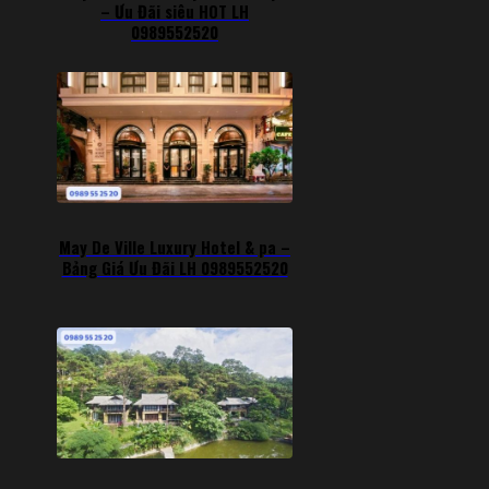
– Ưu Đãi siêu HOT LH
0989552520
May De Ville Luxury Hotel & pa –
Bảng Giá Ưu Đãi LH 0989552520