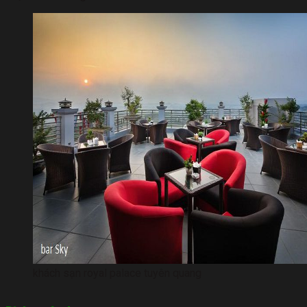
khách sạn royal palace tuyên quang