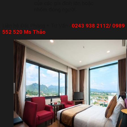
của các gia đình lớn hoặc
nhóm đông người.
Liên hệ Đặt Phòng + Tư Vấn :
0243 938 2112/ 0989
552 520 Ms Thảo