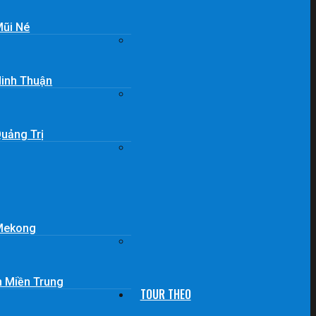
Mũi Né
Ninh Thuận
Quảng Trị
 Mekong
n Miền Trung
TOUR THEO