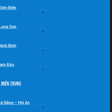
Điện Biên
 Lạng Sơn
Ninh Bình
 Tam Đảo
H MIỀN TRUNG
Đà Nẵng – Hội An