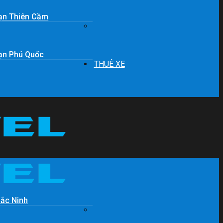
ạn Thiên Cầm
ạn Phú Quốc
THUÊ XE
Bắc Ninh