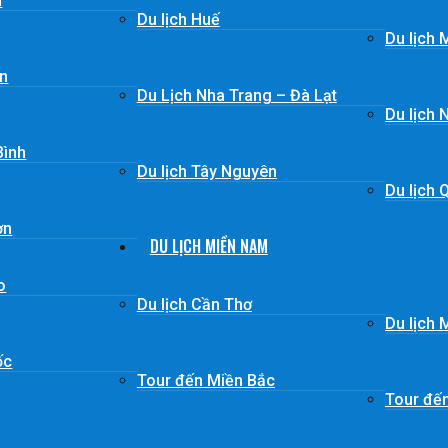
n
Du lịch Huế
Du lịch 
ơn
Du Lịch Nha Trang – Đà Lạt
Du lịch 
Bình
Du lịch Tây Nguyên
Du lịch 
ơn
DU LỊCH MIỀN NAM
o
Du lịch Cần Thơ
Du lịch
ốc
Tour đến Miền Bắc
Tour đế