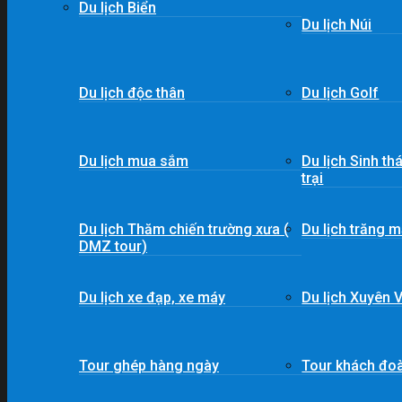
Du lịch Biển
Du lịch Núi
Du lịch độc thân
Du lịch Golf
Du lịch mua sắm
Du lịch Sinh th
trại
Du lịch Thăm chiến trường xưa (
Du lịch trăng m
DMZ tour)
Du lịch xe đạp, xe máy
Du lịch Xuyên V
Tour ghép hàng ngày
Tour khách đo