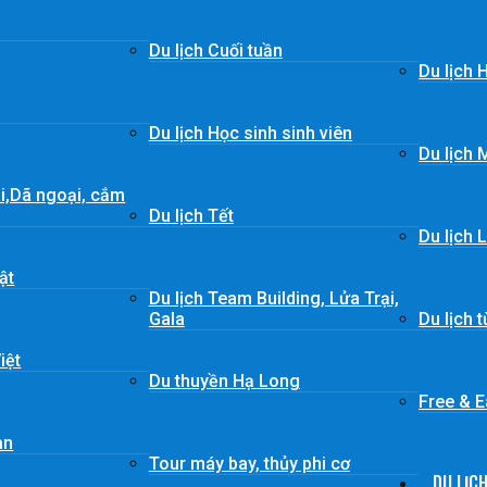
Du lịch Cuối tuần
Du lịch 
Du lịch Học sinh sinh viên
Du lịch 
ái,Dã ngoại, cắm
Du lịch Tết
Du lịch 
ật
Du lịch Team Building, Lửa Trại,
Gala
Du lịch 
iệt
Du thuyền Hạ Long
Free & 
àn
Tour máy bay, thủy phi cơ
DU LỊC