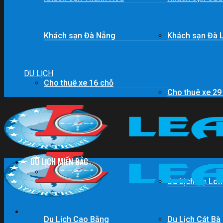
Khách sạn Đà Nẵng
Khách sạn Đà 
DU LỊCH
Cho thuê xe 16 chỗ
Cho thuê xe 29
DU LỊCH MIỀN BẮC
Du lịch Sapa
Du Lịch Hạ Lo
Du Lịch Cao Bằng
Du Lịch Cát Bà