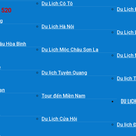
Du Lịch Cô Tô
Du Lịch 
 520
ng
Du Lịch Hà Nội
Du Lịch
âu Hòa Bình
Du Lịch Mộc Châu Sơn La
Du Lịch 
ọ
Du lịch Tuyên Quang
Du lịch
Lạn
Tour đến Miền Nam
DU LỊC
ò
Du Lịch Cửa Hội
Du lịch 