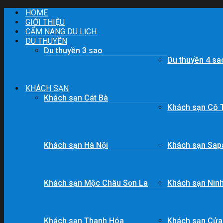
Skip
HOME
to
GIỚI THIỆU
content
CẨM NANG DU LỊCH
DU THUYỀN
Du thuyền 3 sao
Du thuyền 4 sa
KHÁCH SẠN
Khách sạn Cát Bà
Khách sạn Cô 
Khách sạn Hà Nội
Khách sạn Sap
Khách sạn Mộc Châu Sơn La
Khách sạn Ninh
Khách sạn Thanh Hóa
Khách sạn Cửa