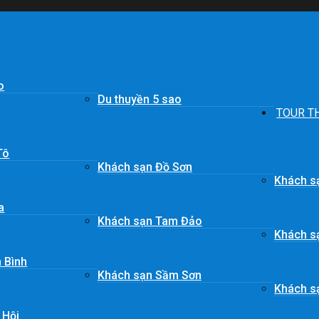
o
Du thuyền 5 sao
TOUR T
Tô
Khách sạn Đồ Sơn
Khách s
a
Khách sạn Tam Đảo
Khách s
 Bình
Khách sạn Sầm Sơn
Khách sạ
 Hội