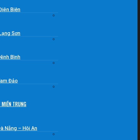
Điện Biên
 Lạng Sơn
Ninh Bình
 Tam Đảo
H MIỀN TRUNG
Đà Nẵng – Hội An