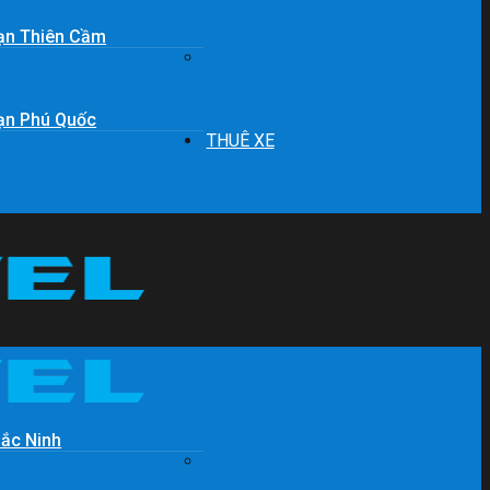
ạn Thiên Cầm
ạn Phú Quốc
THUÊ XE
Bắc Ninh