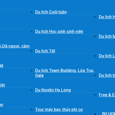
Du lịch Cuối tuần
Du lịch 
Du lịch Học sinh sinh viên
Du lịch 
ái,Dã ngoại, cắm
Du lịch Tết
Du lịch 
ật
Du lịch Team Building, Lửa Trại,
Gala
Du lịch 
iệt
Du thuyền Hạ Long
Free & 
àn
Tour máy bay, thủy phi cơ
DU LỊC