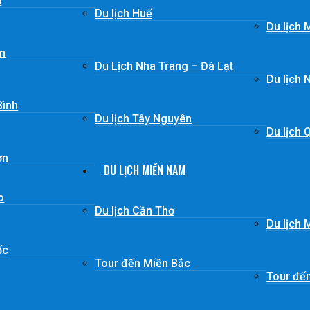
n
Du lịch Huế
Du lịch 
ơn
Du Lịch Nha Trang – Đà Lạt
Du lịch 
Bình
Du lịch Tây Nguyên
Du lịch 
ơn
DU LỊCH MIỀN NAM
o
Du lịch Cần Thơ
Du lịch
ốc
Tour đến Miền Bắc
Tour đế