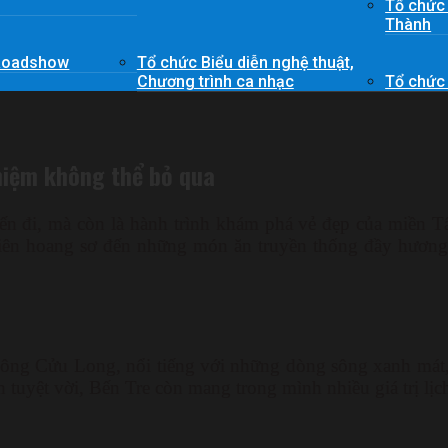
Tổ chức
Thành
 Roadshow
Tổ chức Biểu diễn nghệ thuật,
Chương trình ca nhạc
Tổ chức
hiệm không thể bỏ qua
ến đi, mà còn là hành trình khám phá vẻ đẹp của miền 
nhiên hoang sơ đến những món ăn truyền thống đầy hương
 sông Cửu Long, nổi tiếng với những dòng sông xanh mát
tuyệt vời, Bến Tre còn mang trong mình nhiều giá trị lịc