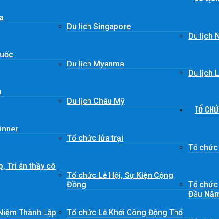
ia
Du lịch Singapore
Du lịch 
Quốc
Du lịch Myanma
Du lịch 
u
Du lịch Châu Mỹ
TỔ CHỨ
inner
Tổ chức lửa trại
Tổ chức
, Tri ân thầy cô
Tổ chức Lễ Hội, Sự Kiện Cộng
Đồng
Tổ chức 
Đầu Nă
 Niệm Thành Lập
Tổ chức Lễ Khởi Công Động Thổ