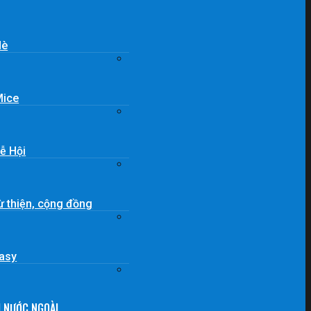
Hè
Mice
Lễ Hội
từ thiện, cộng đồng
Easy
H NƯỚC NGOÀI