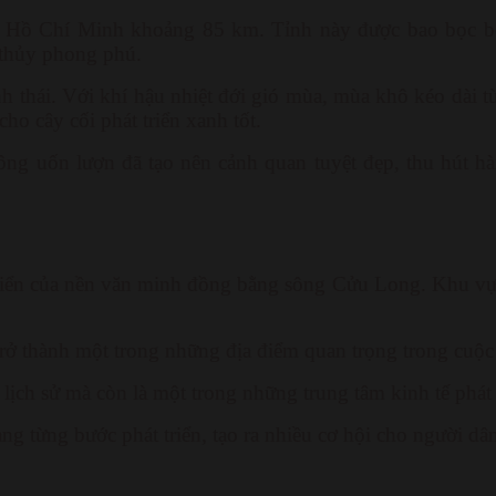
ố Hồ Chí Minh khoảng 85 km. Tỉnh này được bao bọc b
 thủy phong phú.
sinh thái. Với khí hậu nhiệt đới gió mùa, mùa khô kéo dài
ho cây cối phát triển xanh tốt.
g uốn lượn đã tạo nên cảnh quan tuyệt đẹp, thu hút hà
 triển của nền văn minh đồng bằng sông Cửu Long. Khu vực
ở thành một trong những địa điểm quan trọng trong cuộc 
 lịch sử mà còn là một trong những trung tâm kinh tế phá
g từng bước phát triển, tạo ra nhiều cơ hội cho người dân