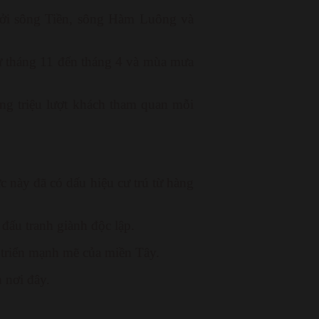
ởi sông Tiền, sông Hàm Luông và
 từ tháng 11 đến tháng 4 và mùa mưa
ng triệu lượt khách tham quan mỗi
 này đã có dấu hiệu cư trú từ hàng
đấu tranh giành độc lập.
t triển mạnh mẽ của miền Tây.
 nơi đây.