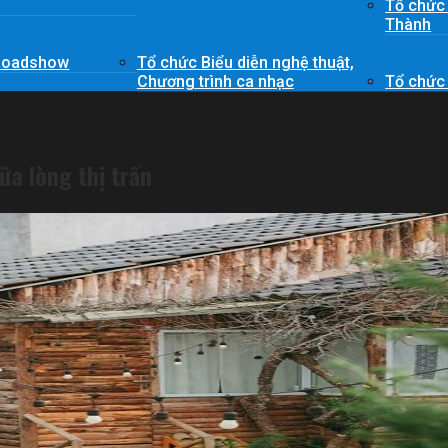
Tổ chức
Thành
 Roadshow
Tổ chức Biểu diễn nghệ thuật,
Chương trình ca nhạc
Tổ chức
a lòng thị trấn