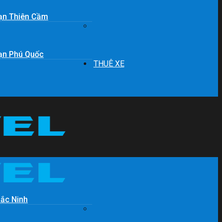
ạn Thiên Cầm
ạn Phú Quốc
THUÊ XE
Bắc Ninh