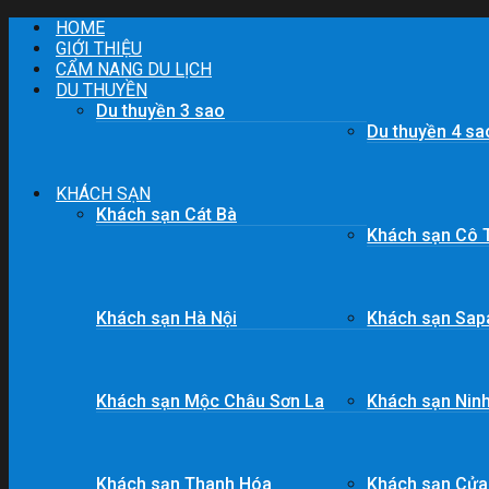
Skip
HOME
to
GIỚI THIỆU
content
CẨM NANG DU LỊCH
DU THUYỀN
Du thuyền 3 sao
Du thuyền 4 sa
KHÁCH SẠN
Khách sạn Cát Bà
Khách sạn Cô 
Khách sạn Hà Nội
Khách sạn Sap
Khách sạn Mộc Châu Sơn La
Khách sạn Ninh
Khách sạn Thanh Hóa
Khách sạn Cửa