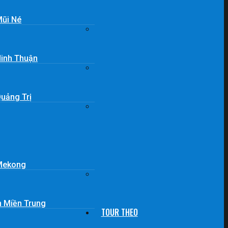
Mũi Né
Ninh Thuận
Quảng Trị
 Mekong
n Miền Trung
TOUR THEO