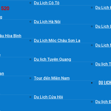
Du Lịch Cô Tô
Du Lịch 
 520
ng
Du Lịch Hà Nội
Du Lịch
âu Hòa Bình
Du Lịch Mộc Châu Sơn La
Du Lịch 
ọ
Du lịch Tuyên Quang
Du lịch
Lạn
Tour đến Miền Nam
DU LỊC
ò
Du Lịch Cửa Hội
Du lịch 