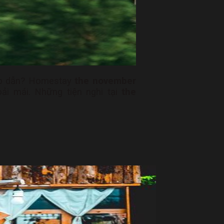
hấp dẫn? Homestay
the november
ải mái. Những tiện nghi tại
the