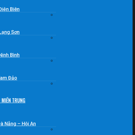
Điện Biên
 Lạng Sơn
Ninh Bình
 Tam Đảo
H MIỀN TRUNG
Đà Nẵng – Hội An