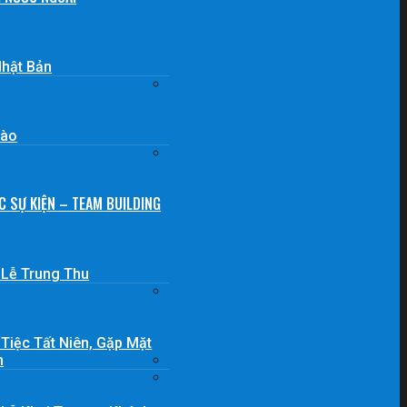
Nhật Bản
Lào
C SỰ KIỆN – TEAM BUILDING
 Lễ Trung Thu
Tiệc Tất Niên, Gặp Mặt
m