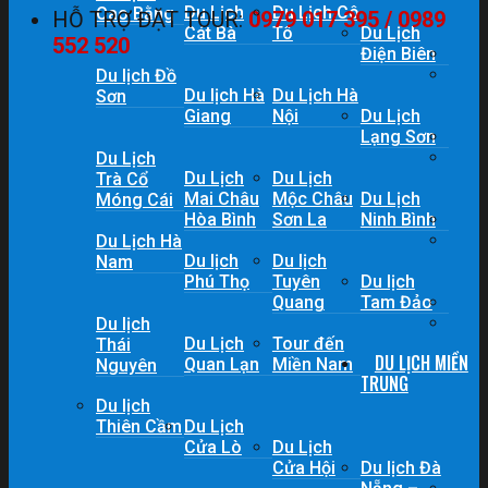
Du Lịch
Du Lịch Cô
Cao Bằng
HỖ TRỢ ĐẶT TOUR:
0979 017 395 / 0989
Cát Bà
Tô
Du Lịch
552 520
Điện Biên
Du lịch Đồ
Du lịch Hà
Du Lịch Hà
Sơn
Giang
Nội
Du Lịch
Lạng Sơn
Du Lịch
Du Lịch
Du Lịch
Trà Cổ
Mai Châu
Mộc Châu
Du Lịch
Móng Cái
Hòa Bình
Sơn La
Ninh Bình
Du Lịch Hà
Du lịch
Du lịch
Nam
Phú Thọ
Tuyên
Du lịch
Quang
Tam Đảo
Du lịch
Du Lịch
Tour đến
Thái
DU LỊCH MIỀN
Quan Lạn
Miền Nam
Nguyên
TRUNG
Du lịch
Thiên Cầm
Du Lịch
Cửa Lò
Du Lịch
Cửa Hội
Du lịch Đà