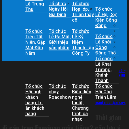
Tổ chức
Tổ chức
Lễ Trung
Ngày Hội
Họp lớp,
Tổ chức
Thu
Gia Đình
Tri ân thầy
Lễ Hội, Sự
cô
Kiện Cộng
Đồng
Tổ chức
Tổ chức
Tổ chức
Tổ chức
Tiệc Tất
Lễ Ra Mắt,
Lễ Kỷ
Lễ Khởi
Niên, Gặp
Giới thiệu
Niệm
Công
Mặt Đầu
sản phẩm
Thành Lập
Động Thổ
Năm
Công Ty
Tổ chức
Lễ Khai
Trương,
GỢI Ý
,
Khánh
KINH
Thành
Tổ chức
Tổ chức
Tổ chức
Tổ chức
Hội nghị
chạy
Biểu diễn
Hội Chợ
khách
Roadshow
nghệ
Triển Lãm
hàng, tri
thuật,
NGHIỆM DU LỊCH SAPA
ân khách
Chương
hàng
trình ca
Thời gian
nhạc
đi cáp treo Fansipan mấy tiếng? cần lưu ý