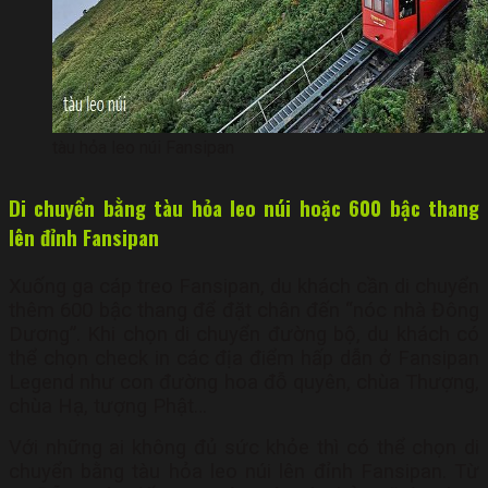
tàu hỏa leo núi Fansipan
Di chuyển bằng tàu hỏa leo núi hoặc 600 bậc thang
lên đỉnh Fansipan
Xuống ga cáp treo Fansipan, du khách cần di chuyển
thêm 600 bậc thang để đặt chân đến “nóc nhà Đông
Dương”. Khi chọn di chuyển đường bộ, du khách có
thể chọn check in các địa điểm hấp dẫn ở Fansipan
Legend như con đường hoa đỗ quyên, chùa Thượng,
chùa Hạ, tượng Phật…
Với những ai không đủ sức khỏe thì có thể chọn di
chuyển bằng tàu hỏa leo núi lên đỉnh Fansipan. Từ