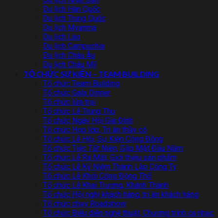
Du lịch Hàn Quốc
Du lịch Trung Quốc
Du lịch Myanma
Du lịch Lào
Du lịch Campuchia
Du lịch Châu Âu
Du lịch Châu Mỹ
TỔ CHỨC SỰ KIỆN – TEAM BUILDING
Tổ chức Team Building
Tổ chức Gala Dinner
Tổ chức lửa trại
Tổ chức Lễ Trung Thu
Tổ chức Ngày Hội Gia Đình
Tổ chức Họp lớp, Tri ân thầy cô
Tổ chức Lễ Hội, Sự Kiện Cộng Đồng
Tổ chức Tiệc Tất Niên, Gặp Mặt Đầu Năm
Tổ chức Lễ Ra Mắt, Giới thiệu sản phẩm
Tổ chức Lễ Kỷ Niệm Thành Lập Công Ty
Tổ chức Lễ Khởi Công Động Thổ
Tổ chức Lễ Khai Trương, Khánh Thành
Tổ chức Hội nghị khách hàng, tri ân khách hàng
Tổ chức chạy Roadshow
Tổ chức Biểu diễn nghệ thuật, Chương trình ca nhạc