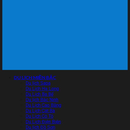
DU LỊCH MIỀN BẮC
Du lịch Sapa
Du Lịch Hạ Long
Du Lịch Ba Bể
Du lịch Bắc Ninh
Du Lịch Cao Bằng
Du Lịch Cát Bà
Du Lịch Cô Tô
Du Lịch Điện Biên
Du lịch Đồ Sơn