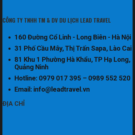
CÔNG TY TNHH TM & DV DU LỊCH LEAD TRAVEL
160 Đường Cổ Linh - Long Biên - Hà Nội
31 Phố Cầu Mây, Thị Trấn Sapa, Lào Cai
81 Khu 1 Phường Hà Khẩu, TP Hạ Long,
Quảng Ninh
Hotline: 0979 017 395 – 0989 552 520
Email: info@leadtravel.vn
ĐỊA CHỈ