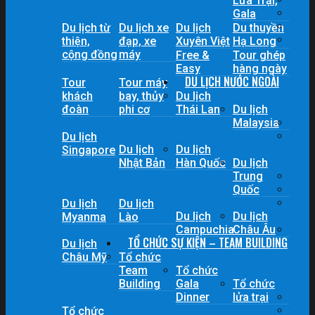
Lửa Trại,
Gala
Du lịch từ
Du lịch xe
Du lịch
Du thuyền
thiện,
đạp, xe
Xuyên Việt
Hạ Long
cộng đồng
máy
Free &
Tour ghép
Easy
hàng ngày
DU LỊCH NƯỚC NGOÀI
Tour
Tour máy
khách
bay, thủy
Du lịch
đoàn
phi cơ
Thái Lan
Du lịch
Malaysia
Du lịch
Du lịch
Du lịch
Singapore
Nhật Bản
Hàn Quốc
Du lịch
Trung
Quốc
Du lịch
Du lịch
Du lịch
Du lịch
Myanma
Lào
Campuchia
Châu Âu
TỔ CHỨC SỰ KIỆN – TEAM BUILDING
Du lịch
Châu Mỹ
Tổ chức
Team
Tổ chức
Building
Gala
Tổ chức
Dinner
lửa trại
Tổ chức