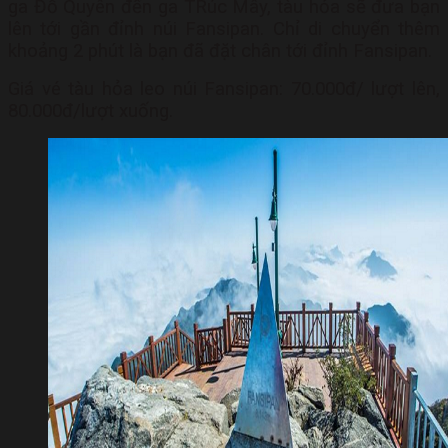
ga Đỗ Quyên đến ga TRúc Mây, tàu hỏa sẽ đưa bạn
lên tới gần đỉnh núi Fansipan. Chỉ di chuyển thêm
khoảng 2 phút là bạn đã đặt chân tới đỉnh Fansipan.
Giá vé tàu hỏa leo núi Fansipan: 70.000đ/ lượt lên,
80.000đ/lượt xuống.