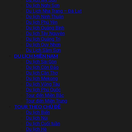
Du lịch Nghi Sơn
Du Lịch Nha Trang – Đà Lạt
Du lịch Ninh Thuận
Du lịch Phú Yên
Du lịch Quảng Bình
Du lịch Tây Nguyên
Du lịch Quảng Trị
Du lịch Quy Nhơn
Du Lịch Sầm Sơn
DU LỊCH MIỀN NAM
Du lịch Sài Gòn
Du lịch Côn Đảo
Du lịch Cần Thơ
Du lịch Mekong
Du lịch Vũng Tàu
Du lịch Phú Quốc
Tour đến Miền Bắc
Tour đến Miền Trung
TOUR THEO CHỦ ĐỀ
Du lịch Biển
Du lịch Núi
Du lịch Cuối tuần
Du lịch Hè