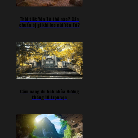
Thời tiết Yên Tử thế nào? Cần
chuẩn bị gì khi leo núi Yên Tử?
Cẩm nang du lịch chùa Hương
tháng 10 trọn vẹn