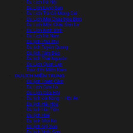
Du Lịch Hà Nội
Du Lịch Lạng Sơn
Du Lịch Trà Cổ Móng Cái
Du Lịch Mai Châu Hòa Bình
Du Lịch Mộc Châu Sơn La
Du Lịch Ninh Bình
Du Lịch Hà Nam
Du lịch Phú Thọ
Du lịch Tuyên Quang
Du lịch Tam Đảo
Du lịch Thái Nguyên
Du Lịch Quan Lạn
Tour đến Miền Nam
DU LỊCH MIỀN TRUNG
Du lịch Thiên Cầm
Du Lịch Cửa Lò
Du Lịch Cửa Hội
Du lịch Đà Nẵng – Hội An
Du lịch Hải Hòa
Du lịch Hải Tiến
Du lịch Huế
Du lịch Mũi Né
Du lịch Mỹ Sơn
Du lịch Nghi Sơn