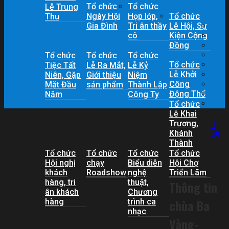
Tổ chức
Tổ chức
Lễ Trung
Ngày Hội
Họp lớp,
Tổ chức
Thu
Gia Đình
Tri ân thầy
Lễ Hội, Sự
cô
Kiện Cộng
Đồng
Tổ chức
Tổ chức
Tổ chức
Tổ chức
Tiệc Tất
Lễ Ra Mắt,
Lễ Kỷ
Lễ Khởi
Niên, Gặp
Giới thiệu
Niệm
Công
Mặt Đầu
sản phẩm
Thành Lập
Động Thổ
Năm
Công Ty
Tổ chức
Lễ Khai
Trương,
LỄ
Khánh
HỘI
Thành
Tổ chức
Tổ chức
Tổ chức
Tổ chức
Hội nghị
chạy
Biểu diễn
Hội Chợ
khách
Roadshow
nghệ
Triển Lãm
hàng, tri
thuật,
Thông tin
ân khách
Chương
chùa Ba
hàng
trình ca
nhạc
Vàng-