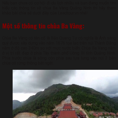
Nếu bạn chưa có cơ hội đi du lịch nhiều và bạn đang muốn tìm
hiểu các thông tin về chùa Ba Vàng Quảng Ninh thì hãy tham
khảo bài chia sẻ dưới đây của Leadtour.vn nhé!
Một số thông tin chùa Ba Vàng:
Chùa Ba Vàng có tên cổ là Bảo Quang Tự có nghĩa là Ánh sáng
quý được xây dựng vào năm 1676 tọa lạc trên núi Thành Đẳng
nằm ở độ cao 340m so với mực nước biển. Chùa Ba Vang nằm
ở vị trí rất đẹp ở phía Tây thành phố Uông Bí tỉnh Quảng Ninh.
Phía trước chùa là sông còn phía sau tựa lưng vào núi 2 bên
chùa có rừng thông bát ngát.