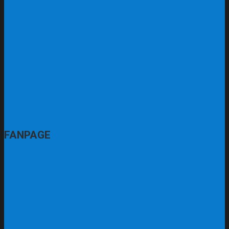
FANPAGE