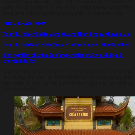
Quan Âm, ông Ác, ông Thiện…đều có chiều cao từ 2m trở lên
trong đó có tượng A Di Đà là một trong những tượng Phật
bằng gỗ là một trong những tượng phật lớn nhất miền Bắc.
THAM KHẢO THÊM:
Tour du lịch chùa Ba Vàng Quảng Ninh 1 ngày Khuyến Mại
Tour du lịch Ninh Bình 2 ngày 1 đêm Khuyến Mại Đặc Biệt
Kinh nghiệm đi chùa Ba Vàng chi tiết nhất và Những lời
khuyên hữu ích
Chùa Ba Vàng có các công trình như khu giảng đạo, trai phòng,
lầu chuông, thư viện…có thiết kế hài hòa, liên hoàn và tạo điều
kiện thuận lợi cho các nhà sư hành đạo cũng như các phật tử
đến chùa lễ phật.