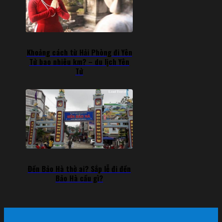
Khoảng cách từ Hải Phòng đi Yên
Tử bao nhiêu km? – du lịch Yên
Tử
Đền Bảo Hà thờ ai? Sắp lễ đi đền
Bảo Hà cầu gì?