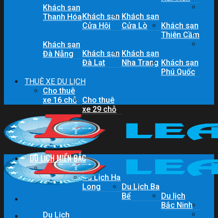
Khách sạn
Khách sạn
Khách sạn
Thanh Hóa
Cửa Hội
Cửa Lò
Khách sạn
Thiên Cầm
Khách sạn
Khách sạn
Khách sạn
Đà Nẵng
Đà Lạt
Nha Trang
Khách sạn
Phú Quốc
THUÊ XE DU LỊCH
Cho thuê
xe 16 chỗ
Cho thuê
xe 29 chỗ
DU LỊCH MIỀN BẮC
Du lịch
Sapa
Du Lịch Hạ
Long
Du Lịch Ba
Bể
Du lịch
Bắc Ninh
Du Lịch