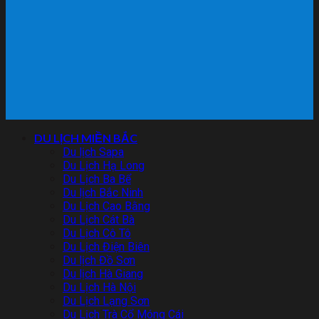
DU LỊCH MIỀN BẮC
Du lịch Sapa
Du Lịch Hạ Long
Du Lịch Ba Bể
Du lịch Bắc Ninh
Du Lịch Cao Bằng
Du Lịch Cát Bà
Du Lịch Cô Tô
Du Lịch Điện Biên
Du lịch Đồ Sơn
Du lịch Hà Giang
Du Lịch Hà Nội
Du Lịch Lạng Sơn
Du Lịch Trà Cổ Móng Cái