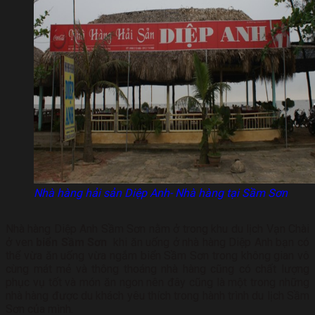
Nhà hàng hải sản Diệp Anh- Nhà hàng tại Sầm Sơn
Nhà hàng Diệp Anh Sầm Sơn nằm ở trong khu du lịch Vạn Chài
ở ven
biển Sầm Sơn
khi ăn uống ở nhà hàng Diệp Anh bạn có
thể vừa ăn uống vừa ngắm biển Sầm Sơn trong không gian vô
cùng mát mẻ và thông thoáng nhà hàng cũng có chất lượng
phục vụ tốt và món ăn ngon nên đây cũng là một trong những
nhà hàng được du khách yêu thích trong hành trình du lịch Sầm
Sơn của mình.