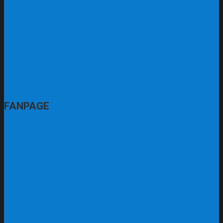
FANPAGE