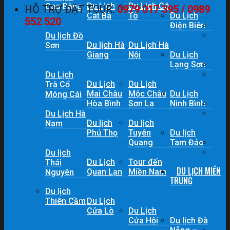
Du Lịch
Du Lịch Cô
Cao Bằng
HỖ TRỢ ĐẶT TOUR:
0979 017 395 / 0989
Cát Bà
Tô
Du Lịch
552 520
Điện Biên
Du lịch Đồ
Du lịch Hà
Du Lịch Hà
Sơn
Giang
Nội
Du Lịch
Lạng Sơn
Du Lịch
Du Lịch
Du Lịch
Trà Cổ
Mai Châu
Mộc Châu
Du Lịch
Móng Cái
Hòa Bình
Sơn La
Ninh Bình
Du Lịch Hà
Du lịch
Du lịch
Nam
Phú Thọ
Tuyên
Du lịch
Quang
Tam Đảo
Du lịch
Du Lịch
Tour đến
Thái
DU LỊCH MIỀN
Quan Lạn
Miền Nam
Nguyên
TRUNG
Du lịch
Thiên Cầm
Du Lịch
Cửa Lò
Du Lịch
Cửa Hội
Du lịch Đà