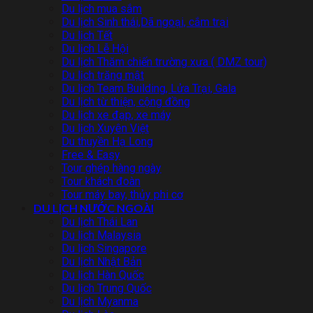
Du lịch mua sắm
Du lịch Sinh thái,Dã ngoại, cắm trại
Du lịch Tết
Du lịch Lễ Hội
Du lịch Thăm chiến trường xưa ( DMZ tour)
Du lịch trăng mật
Du lịch Team Building, Lửa Trại, Gala
Du lịch từ thiện, cộng đồng
Du lịch xe đạp, xe máy
Du lịch Xuyên Việt
Du thuyền Hạ Long
Free & Easy
Tour ghép hàng ngày
Tour khách đoàn
Tour máy bay, thủy phi cơ
DU LỊCH NƯỚC NGOÀI
Du lịch Thái Lan
Du lịch Malaysia
Du lịch Singapore
Du lịch Nhật Bản
Du lịch Hàn Quốc
Du lịch Trung Quốc
Du lịch Myanma