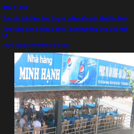
XEM THÊM:
Tour du lịch Sầm Sơn 2 ngày 1 đêm Khuyến Mại Đặc Biệt
Tour Sầm Sơn 3 ngày 2 đêm Team Building Độc Đáo Mới
Lạ
3.Nhà hàng Minh Hạnh Sầm Sơn: