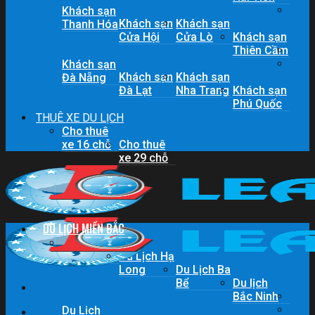
Khách sạn
Khách sạn
Khách sạn
Thanh Hóa
Cửa Hội
Cửa Lò
Khách sạn
Thiên Cầm
Khách sạn
Khách sạn
Khách sạn
Đà Nẵng
Đà Lạt
Nha Trang
Khách sạn
Phú Quốc
THUÊ XE DU LỊCH
Cho thuê
xe 16 chỗ
Cho thuê
xe 29 chỗ
DU LỊCH MIỀN BẮC
Du lịch
Sapa
Du Lịch Hạ
Long
Du Lịch Ba
Bể
Du lịch
Bắc Ninh
Du Lịch