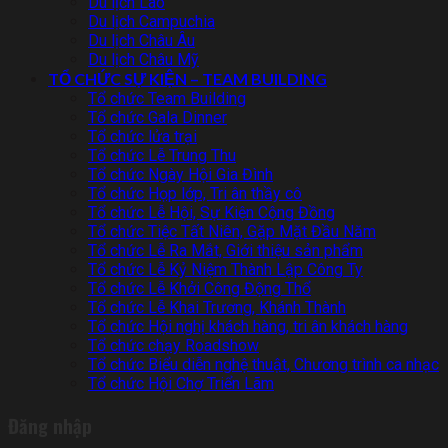
Du lịch Lào
Du lịch Campuchia
Du lịch Châu Âu
Du lịch Châu Mỹ
TỔ CHỨC SỰ KIỆN – TEAM BUILDING
Tổ chức Team Building
Tổ chức Gala Dinner
Tổ chức lửa trại
Tổ chức Lễ Trung Thu
Tổ chức Ngày Hội Gia Đình
Tổ chức Họp lớp, Tri ân thầy cô
Tổ chức Lễ Hội, Sự Kiện Cộng Đồng
Tổ chức Tiệc Tất Niên, Gặp Mặt Đầu Năm
Tổ chức Lễ Ra Mắt, Giới thiệu sản phẩm
Tổ chức Lễ Kỷ Niệm Thành Lập Công Ty
Tổ chức Lễ Khởi Công Động Thổ
Tổ chức Lễ Khai Trương, Khánh Thành
Tổ chức Hội nghị khách hàng, tri ân khách hàng
Tổ chức chạy Roadshow
Tổ chức Biểu diễn nghệ thuật, Chương trình ca nhạc
Tổ chức Hội Chợ Triển Lãm
Đăng nhập