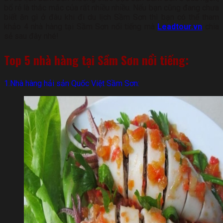
bổ rẻ là thắc mắc của rất nhiều nhiều. Nếu bạn cũng đang chưa
biết ăn gì ở đâu khi đi du lịch Sầm Sơn thì bạn có thể tham
khảo 4 nhà hàng tại Sầm Sơn nổi tiếng mà
Leadtour.vn
chia
sẻ sau đây nhé!
Top 5 nhà hàng tại Sầm Sơn nổi tiếng:
1.Nhà hàng hải sản Quốc Việt Sầm Sơn: