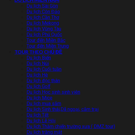
Du lịch Sài Gòn
Du lịch Côn Đảo
Du lịch Cần Thơ
Du lịch Mekong
Du lịch Vũng Tàu
Du lịch Phú Quốc
Tour đến Miền Bắc
Tour đến Miền Trung
TOUR THEO CHỦ ĐỀ
Du lịch Biển
Du lịch Núi
Du lịch Cuối tuần
Du lịch Hè
Du lịch độc thân
Du lịch Golf
Du lịch Học sinh sinh viên
Du lịch Mice
Du lịch mua sắm
Du lịch Sinh thái,Dã ngoại, cắm trại
Du lịch Tết
Du lịch Lễ Hội
Du lịch Thăm chiến trường xưa ( DMZ tour)
Du lịch trăng mật