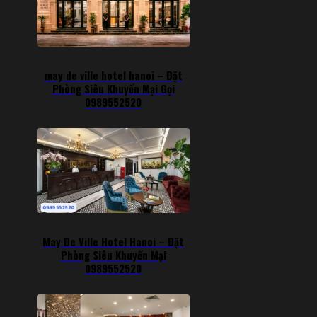
may de ville hotel hanoi – Đặt
Phòng Siêu Khuyến Mại Gọi
0989552520
May De Ville Hotel Hanoi – Đặt
Phòng Siêu Khuyến Mại
0989552520