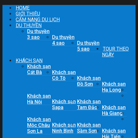
Skip
HOME
to
GIỚI THIỆU
content
CẨM NANG DU LỊCH
DU THUYỀN
Du thuyền
3 sao
Du thuyền
4 sao
Du thuyền
5 sao
TOUR THEO
NGÀY
KHÁCH SẠN
Khách sạn
Cát Bà
Khách sạn
Cô Tô
Khách sạn
Đồ Sơn
Khách sạn
Hạ Long
Khách sạn
Khách sạn
Khách sạn
Hà Nội
Sapa
Tam Đảo
Khách sạn
Hà Giang
Khách sạn
Khách sạn
Khách sạn
Mộc Châu
Ninh Bình
Sầm Sơn
Khách sạn
Sơn La
Hải Tiến