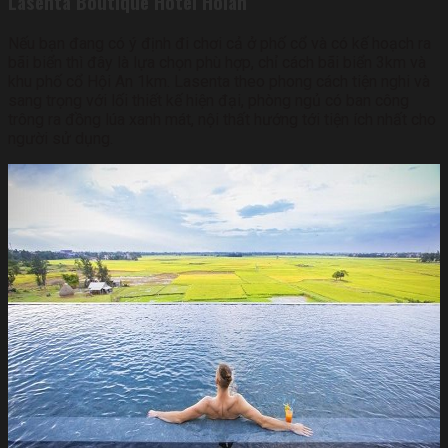
Lasenta Boutique Hotel Hoian
Nếu bạn đang có ý định đi chơi cả ở phố cổ và có kế hoạch ra
bãi biển thì đây là lựa chọn phù hợp, chỉ cách bãi biển 3km và
khu phố cổ Hội An 1km. Lasenta theo phong cách tiện nghi và
sang trọng với lối thiết kế hiện đại, phòng ngủ có ban công
trông ra đồng lúa xanh mát, nội thất hướng tới tiện ích nhất cho
người sử dụng.