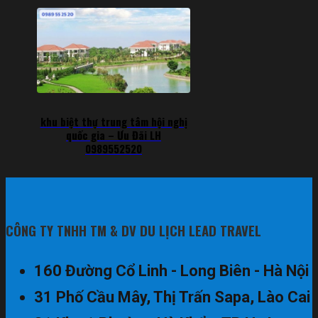
khu biệt thự trung tâm hội nghị
quốc gia – Ưu Đãi LH
0989552520
CÔNG TY TNHH TM & DV DU LỊCH LEAD TRAVEL
160 Đường Cổ Linh - Long Biên - Hà Nội
31 Phố Cầu Mây, Thị Trấn Sapa, Lào Cai