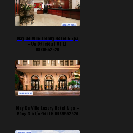
May De Ville Trendy Hotel & Spa
– Ưu Đãi siêu HOT LH
0989552520
May De Ville Luxury Hotel & pa –
Bảng Giá Ưu Đãi LH 0989552520