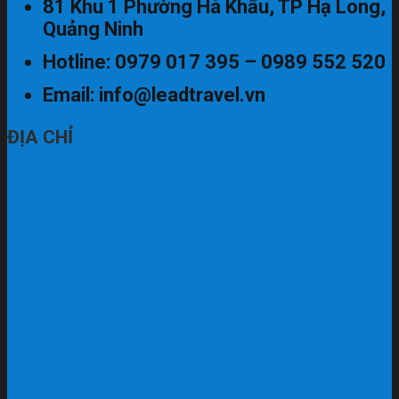
81 Khu 1 Phường Hà Khẩu, TP Hạ Long,
Quảng Ninh
Hotline: 0979 017 395 – 0989 552 520
Email: info@leadtravel.vn
ĐỊA CHỈ