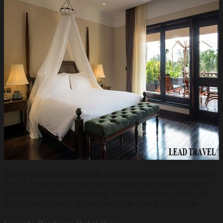
Bạn có thể thuê xe đạp miễn phí ở khách sạn để đi dạo quanh
phố cổ. Khách sạn có các dịch vụ chăm sóc sức khoe như
phòng xông hơi, bồn tắm nóng, bể sục, massage, phòng tập
gym… bạn cần lưu ý là khách sạn nhận phòng từ 15h nhé.