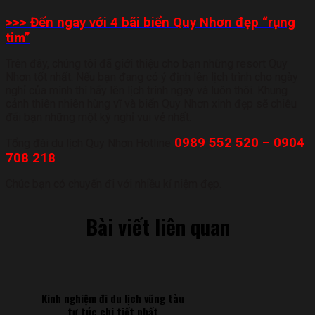
>>> Đến ngay với 4 bãi biển Quy Nhơn đẹp “rụng
tim”
Trên đây, chúng tôi đã giới thiệu cho bạn những resort Quy
Nhơn tốt nhất. Nếu bạn đang có ý định lên lịch trình cho ngày
nghỉ của mình thì hãy lên lịch trình ngay và luôn thôi. Khung
cảnh thiên nhiên hùng vĩ và biển Quy Nhơn xinh đẹp sẽ chiêu
đãi bạn những một kỳ nghỉ vui vẻ nhất.
0989 552 520 – 0904
Tổng đài du lịch Quy Nhơn Hotline
708 218
Chúc bạn có chuyến đi với nhiều kỉ niệm đẹp.
Bài viết liên quan
Kinh nghiệm đi du lịch vũng tàu
tự túc chi tiết nhất