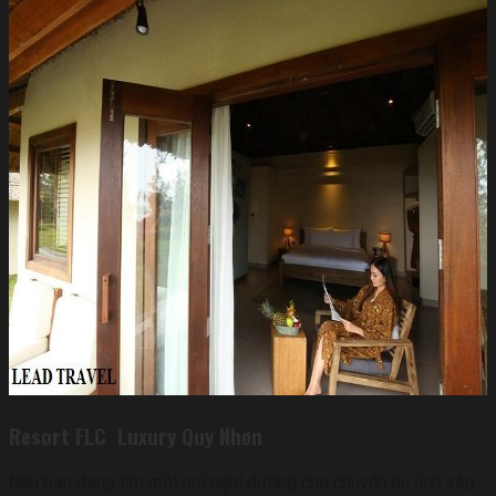
Resort FLC Luxury Quy Nhơn
Nếu bạn đang tìm một nơi nghỉ dưỡng cho chuyến du lịch sắp