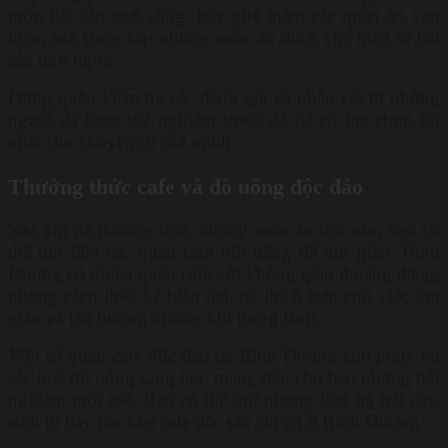
món hải sản tươi sống, hãy ghé thăm các quán ăn ven
biển, nơi cung cấp những món ăn được chế biến từ hải
sản tươi ngon.
Đừng quên kiểm tra các đánh giá và nhận xét từ những
người đã từng trải nghiệm trước đó để có lựa chọn tốt
nhất cho chuyến đi của mình.
Thưởng thức cafe và đồ uống độc đáo
Sau khi đã thưởng thức những món ăn đặc sản, bạn có
thể tìm đến các quán cafe nổi tiếng để thư giãn. Bình
Dương có nhiều quán cafe với không gian thoáng đãng,
phong cách thiết kế hiện đại, rất thích hợp cho việc thư
giãn và tận hưởng không khí trong lành.
Một số quán cafe độc đáo tại Bình Dương còn phục vụ
các loại đồ uống sáng tạo, mang đến cho bạn những trải
nghiệm mới mẻ. Bạn có thể thử những loại trà trái cây,
sinh tố hay các loại cafe đặc sản chỉ có ở Bình Dương.