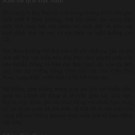
Khu du lịch Đại Nam
Khu du lịch Đại Nam là một trong những điểm đến phổ
biến nhất ở Bình Dương. Nơi đây được xây dựng trên
diện tích rộng lớn với nhiều trò chơi giải trí, khu vui
chơi dành cho trẻ em, và các dịch vụ nghỉ dưỡng cao
cấp.
Đại Nam không chỉ thu hút với các dịch vụ giải trí mà
còn nổi bật với kiến trúc độc đáo, hòa quyện giữa văn
hóa truyền thống và hiện đại. Bên cạnh đó, khu du lịch
này còn có những công trình nổi bật như chùa Đại
Nam, cung điện, vườn thú và hồ bơi nhân tạo.
Hệ thống giao thông trong khu du lịch rất thuận tiện,
giúp du khách dễ dàng di chuyển giữa các khu vực.
Ngoài việc tham gia các hoạt động vui chơi, bạn cũng
có thể tham quan và tìm hiểu về lịch sử và văn hóa của
vùng đất này thông qua các cuộc triển lãm và hoạt động
văn hóa.