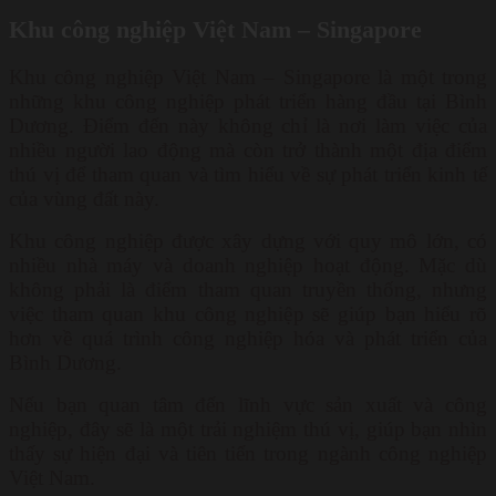
Khu công nghiệp Việt Nam – Singapore
Khu công nghiệp Việt Nam – Singapore là một trong
những khu công nghiệp phát triển hàng đầu tại Bình
Dương. Điểm đến này không chỉ là nơi làm việc của
nhiều người lao động mà còn trở thành một địa điểm
thú vị để tham quan và tìm hiểu về sự phát triển kinh tế
của vùng đất này.
Khu công nghiệp được xây dựng với quy mô lớn, có
nhiều nhà máy và doanh nghiệp hoạt động. Mặc dù
không phải là điểm tham quan truyền thống, nhưng
việc tham quan khu công nghiệp sẽ giúp bạn hiểu rõ
hơn về quá trình công nghiệp hóa và phát triển của
Bình Dương.
Nếu bạn quan tâm đến lĩnh vực sản xuất và công
nghiệp, đây sẽ là một trải nghiệm thú vị, giúp bạn nhìn
thấy sự hiện đại và tiên tiến trong ngành công nghiệp
Việt Nam.