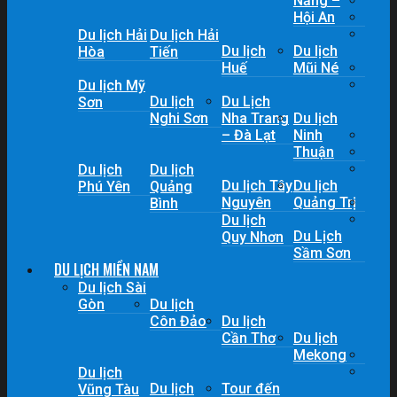
Nẵng –
Hội An
Du lịch Hải
Du lịch Hải
Du lịch
Du lịch
Hòa
Tiến
Huế
Mũi Né
Du lịch Mỹ
Du lịch
Du Lịch
Sơn
Nghi Sơn
Nha Trang
Du lịch
– Đà Lạt
Ninh
Thuận
Du lịch
Du lịch
Du lịch Tây
Du lịch
Phú Yên
Quảng
Nguyên
Quảng Trị
Bình
Du lịch
Du Lịch
Quy Nhơn
Sầm Sơn
DU LỊCH MIỀN NAM
Du lịch Sài
Gòn
Du lịch
Côn Đảo
Du lịch
Cần Thơ
Du lịch
Mekong
Du lịch
Du lịch
Tour đến
Vũng Tàu