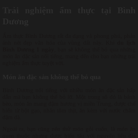
Trải nghiệm ẩm thực tại Bình
Dương
Ẩm thực Bình Dương rất đa dạng và phong phú, phản
ánh nét đẹp văn hóa của vùng đất này. Khi
du lịch
Bình Dương 1 ngày
, bạn sẽ không thể bỏ qua những
món ăn đặc sản nổi tiếng, mang đến cho bạn những trải
nghiệm ẩm thực tuyệt vời.
Món ăn đặc sản không thể bỏ qua
Bình Dương nổi tiếng với nhiều món ăn đặc sản hấp
dẫn mà bạn không thể bỏ lỡ. Một trong số đó là bánh
bèo, món ăn mang đậm hương vị miền Trung, được chế
biến từ bột gạo, nhân tôm thịt, ăn kèm với nước chấm
đậm đà.
Ngoài ra, bạn cũng nên thử món gỏi cuốn, là món ăn
quen thuộc nhưng được biến tấu với nguyên liệu địa