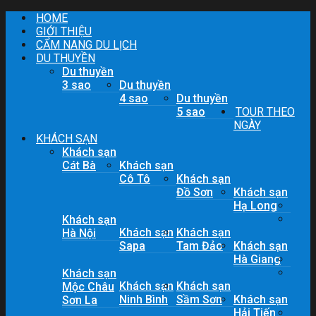
Skip
HOME
to
GIỚI THIỆU
content
CẨM NANG DU LỊCH
DU THUYỀN
Du thuyền
3 sao
Du thuyền
4 sao
Du thuyền
5 sao
TOUR THEO
NGÀY
KHÁCH SẠN
Khách sạn
Cát Bà
Khách sạn
Cô Tô
Khách sạn
Đồ Sơn
Khách sạn
Hạ Long
Khách sạn
Khách sạn
Khách sạn
Hà Nội
Sapa
Tam Đảo
Khách sạn
Hà Giang
Khách sạn
Khách sạn
Khách sạn
Mộc Châu
Ninh Bình
Sầm Sơn
Khách sạn
Sơn La
Hải Tiến