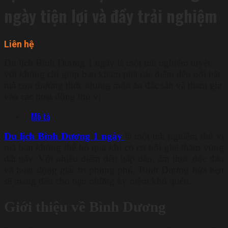
ngày tiện lợi và đầy trải nghiệm
Liên hệ
Du lịch Bình Dương 1 ngày là một trải nghiệm tuyệt
vời không chỉ giúp bạn khám phá các điểm đến nổi bật
mà còn thưởng thức những món ăn đặc sản và tham gia
vào các hoạt động thú vị
Mô tả
Du lịch Bình Dương 1 ngày
là một trải nghiệm thú vị
mà bạn không thể bỏ qua khi có cơ hội ghé thăm vùng
đất này. Với nhiều điểm đến hấp dẫn, ẩm thực độc đáo
và hoạt động giải trí phong phú, Bình Dương hứa hẹn
sẽ mang đến cho bạn những kỷ niệm khó quên.
Giới thiệu về Bình Dương