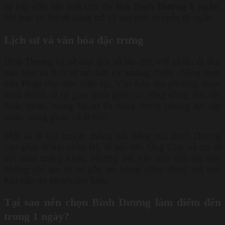
sự hấp dẫn đặc biệt cho
du lịch Bình Dương 1 ngày
,
khi bạn có thể dễ dàng trở về sau một chuyến đi ngắn.
Lịch sử và văn hóa đặc trưng
Bình Dương có bề dày lịch sử lâu đời, với nhiều di tích
văn hóa và lịch sử từ thời kỳ kháng chiến chống thực
dân Pháp cho đến hiện tại. Văn hóa địa phương được
hình thành từ sự giao thoa giữa các cộng đồng dân tộc
khác nhau, mang lại sự đa dạng trong phong tục tập
quán, trang phục và lễ hội.
Một số lễ hội truyền thống nổi tiếng của Bình Dương
bao gồm lễ hội chùa Bà, lễ hội đền Ông Cọp và các lễ
hội mùa màng khác. Những nét văn hóa đặc sắc này
không chỉ tạo ra sự gắn bó trong cộng đồng mà còn
hấp dẫn du khách tìm hiểu.
Tại sao nên chọn Bình Dương làm điểm đến
trong 1 ngày?