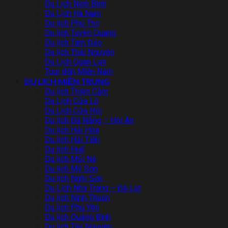
Du Lịch Ninh Bình
Du Lịch Hà Nam
Du lịch Phú Thọ
Du lịch Tuyên Quang
Du lịch Tam Đảo
Du lịch Thái Nguyên
Du Lịch Quan Lạn
Tour đến Miền Nam
DU LỊCH MIỀN TRUNG
Du lịch Thiên Cầm
Du Lịch Cửa Lò
Du Lịch Cửa Hội
Du lịch Đà Nẵng – Hội An
Du lịch Hải Hòa
Du lịch Hải Tiến
Du lịch Huế
Du lịch Mũi Né
Du lịch Mỹ Sơn
Du lịch Nghi Sơn
Du Lịch Nha Trang – Đà Lạt
Du lịch Ninh Thuận
Du lịch Phú Yên
Du lịch Quảng Bình
Du lịch Tây Nguyên