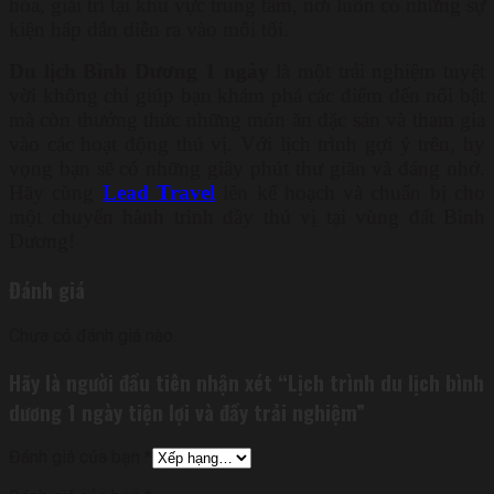
hóa, giải trí tại khu vực trung tâm, nơi luôn có những sự
kiện hấp dẫn diễn ra vào mỗi tối.
Du lịch Bình Dương 1 ngày
là một trải nghiệm tuyệt
vời không chỉ giúp bạn khám phá các điểm đến nổi bật
mà còn thưởng thức những món ăn đặc sản và tham gia
vào các hoạt động thú vị. Với lịch trình gợi ý trên, hy
vọng bạn sẽ có những giây phút thư giãn và đáng nhớ.
Hãy cùng
Lead Travel
lên kế hoạch và chuẩn bị cho
một chuyến hành trình đầy thú vị tại vùng đất Bình
Dương!
Đánh giá
Chưa có đánh giá nào.
Hãy là người đầu tiên nhận xét “Lịch trình du lịch bình
dương 1 ngày tiện lợi và đầy trải nghiệm”
Đánh giá của bạn
*