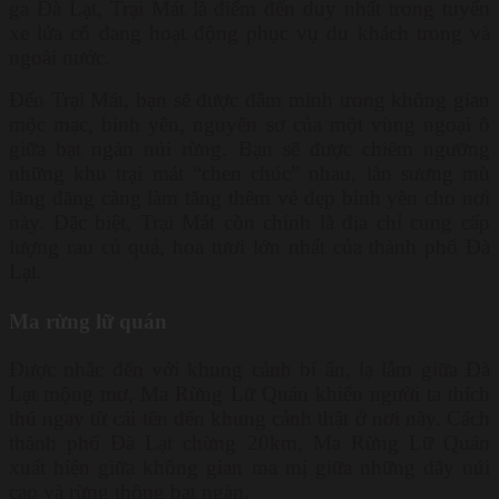
ga Đà Lạt, Trại Mát là điểm đến duy nhất trong tuyến
xe lửa cổ đang hoạt động phục vụ du khách trong và
ngoài nước.
Đến Trại Mát, bạn sẽ được đắm mình trong không gian
mộc mạc, bình yên, nguyên sơ của một vùng ngoại ô
giữa bạt ngàn núi rừng. Bạn sẽ được chiêm ngưỡng
những khu trại mát “chen chúc” nhau, làn sương mù
lãng đãng càng làm tăng thêm vẻ đẹp bình yên cho nơi
này. Đặc biệt, Trại Mát còn chính là địa chỉ cung cấp
lượng rau củ quả, hoa tươi lớn nhất của thành phố Đà
Lạt.
Ma rừng lữ quán
Được nhắc đến với khung cảnh bí ẩn, lạ lẫm giữa Đà
Lạt mộng mơ, Ma Rừng Lữ Quán khiến người ta thích
thú ngay từ cái tên đến khung cảnh thật ở nơi này. Cách
thành phố Đà Lạt chừng 20km, Ma Rừng Lữ Quán
xuất hiện giữa không gian ma mị giữa những dãy núi
cao và rừng thông bạt ngàn.