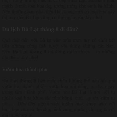
một trong những thác nước đẹp ở Đà Lạt. Hoa tam giác
mạch là một loài hoa đẹp tượng trưng cho sự kiêu hãnh.
Nếu thường bạn phải đến Hà Giang mới có loại hoa này
thì nay đến Đà Lạt cũng có thể ngắm rồi đấy nhé!
Du lịch Đà Lạt tháng 8 đi đâu?
Quả thật đến với Đà lạt vào mùa mưa tuy có chút bất
tiện nhưng cũng thật tuyệt vời đúng không các bạn.
Đến
Đà Lạt tháng 8
thì đừng quên check – in những
địa điểm này nhé!
Vườn hoa thành phố
Đà Lạt tháng 8
bạn chắc chắn không thể nào bỏ qua
vườn hoa thành phố – vườn hoa nổi tiếng, tọa lạc ngay
trung tâm thành phố. Vườn hoa Đà Lạt là nơi hội tụ
nhiều loài hoa khoe sắc như hồng, cúc, lay ơn, cẩm tú
cầu,… Đến đây ngoài việc ngắm hoa, chụp ảnh với
hoa, bạn còn có thể chụp ảnh cùng những chú ngựa với
giá thuê hợp lý.