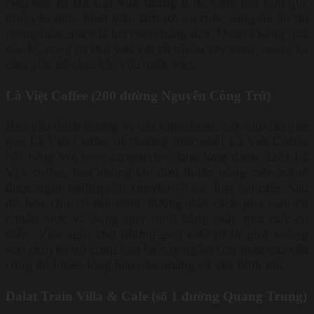
Nếu bạn
đi Đà Lạt vào tháng 8
để kiếm tìm một góc
nhỏ yên tĩnh, bình yên, tạm rời xa cuộc sống ồn ào thì
thongdalat.space là lựa chọn hàng đầu. Quán không quá
cầu kì, trang trí chủ yếu với rất nhiều cây cảnh, mang lại
cảm giác dễ chịu khi vừa bước vào.
Là Việt Coffee (200 đường Nguyễn Công Trứ)
Bạn yêu thích hương vị của capuchino, hãy một lần ghé
qua Là Việt Coffee để thưởng thức nhé! Là Việt Coffee
nổi tiếng với món cappuccino latte lừng danh. Đến Là
Việt coffee, bạn không chỉ đơn thuần uống cafe mà sẽ
được nghe những câu chuyện về các loại hạt cafe. Sau
đó bạn còn có thể được hướng dẫn cách pha cafe rất
chuẩn mực và đúng quy trình bằng máy pha cafe cổ
điển. Vừa ngồi chờ những giọt café từ từ giọt xuống
vừa chuyện trò cùng bạn bè hay ngắm cơn mưa qua cửa
cũng đủ khiến lòng bạn nhẹ nhàng và yên bình nhỉ.
Dalat Train Villa & Cafe (số 1 đường Quang Trung)