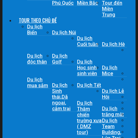
Phú Quốc
Miền Bắc
Tour đến
Miền
Trung
TOUR THEO CHỦ ĐỀ
Du lịch
Biển
Du lịch Núi
Du lịch
Cuối tuần
Du lịch Hè
Du lịch
Du lịch
độc thân
Golf
Du lịch
Học sinh
Du lịch
sinh viên
Mice
Du lịch
Du lịch
Du lịch Tết
mua sắm
Sinh
Du lịch Lễ
thái,Dã
Hội
ngoại,
Du lịch
cắm trại
Du lịch
Thăm
trăng mật
chiến
trường xưa
Du lịch
( DMZ
Team
tour)
Building,