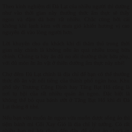
Theo kinh nghiệm đi Đà Lạt của nhiều người thì dường
như vào thời gian này thưởng thức ẩm thực sẽ thấy
ngon và đậm đà hơn rất nhiều. Chắc cũng bởi cái
không khí lạnh kèm với mưa gió khiến hương vị cao
nguyên đi vào lòng người hơn.
Lời khuyên cho du khách khi đi thăm thú trong thời
gian này chính là không nên ăn quá nhiều trong bữa
chính. Chúng ta hãy ăn đủ no rồi thưởng thức bữa phụ,
với đủ món ăn ăn vặt ở thiên đường ẩm thực này nhé!
Chợ đêm Đà Lạt chính là địa chỉ để bạn có thể thưởng
thức đồ ăn vặt nổi tiếng của thành phố ngàn hoa. Khu
phố tây Trương Công Định hay Tăng Bạt Hổ cũng là
nơi tụ hội của rất nhiều quán ăn ngon. Đặc biệt là
không thể bỏ qua bánh ướt ở Tăng Bạt Hổ khi đi Đà
Lạt tháng 8 nhé.
Nếu bạn vừa muốn ăn ngon vừa muốn được sống ảo thì
tiệm bánh mì Cối Xay Gió là địa chỉ lý tưởng. Có rất
nhiều bạn trẻ lựa chọn đến đây để sống ảo check-in