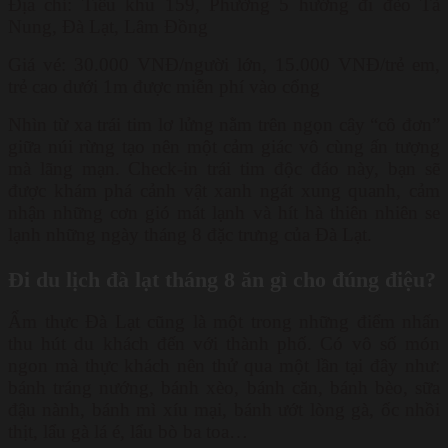
Địa chỉ: Tiểu khu 159, Phường 5 hướng đi đèo Tà
Nung, Đà Lạt, Lâm Đồng
Giá vé: 30.000 VNĐ/người lớn, 15.000 VNĐ/trẻ em,
trẻ cao dưới 1m được miễn phí vào cổng
Nhìn từ xa trái tim lơ lửng nằm trên ngọn cây “cô đơn”
giữa núi rừng tạo nên một cảm giác vô cùng ấn tượng
mà lãng mạn. Check-in trái tim độc đáo này, bạn sẽ
được khám phá cảnh vật xanh ngát xung quanh, cảm
nhận những cơn gió mát lạnh và hít hà thiên nhiên se
lạnh những ngày tháng 8 đặc trưng của Đà Lạt.
Đi
du lịch đà lạt tháng 8
ăn gì cho đúng điệu?
Ẩm thực Đà Lạt cũng là một trong những điểm nhấn
thu hút du khách đến với thành phố. Có vô số món
ngon mà thực khách nên thử qua một lần tại đây như:
bánh tráng nướng, bánh xèo, bánh căn, bánh bèo, sữa
đậu nành, bánh mì xíu mại, bánh ướt lòng gà, ốc nhồi
thịt, lẩu gà lá é, lẩu bò ba toa…