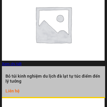
Xem chi tiết
Bỏ túi kinh nghiệm du lịch đà lạt tự túc điểm đến
lý tưởng
Liên hệ