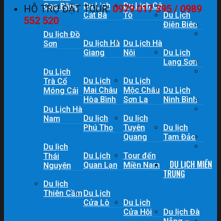
Du Lịch
Du Lịch Cô
Cao Bằng
HỖ TRỢ ĐẶT TOUR:
0979 017 395 / 0989
Cát Bà
Tô
Du Lịch
552 520
Điện Biên
Du lịch Đồ
Du lịch Hà
Du Lịch Hà
Sơn
Giang
Nội
Du Lịch
Lạng Sơn
Du Lịch
Du Lịch
Du Lịch
Trà Cổ
Mai Châu
Mộc Châu
Du Lịch
Móng Cái
Hòa Bình
Sơn La
Ninh Bình
Du Lịch Hà
Du lịch
Du lịch
Nam
Phú Thọ
Tuyên
Du lịch
Quang
Tam Đảo
Du lịch
Du Lịch
Tour đến
Thái
DU LỊCH MIỀN
Quan Lạn
Miền Nam
Nguyên
TRUNG
Du lịch
Thiên Cầm
Du Lịch
Cửa Lò
Du Lịch
Cửa Hội
Du lịch Đà