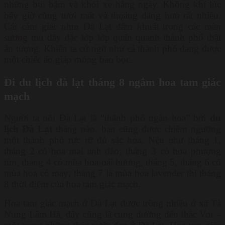
những bụi bặm và khói xe hằng ngày. Không khí lúc
bấy giờ cũng tươi mát và thoáng đãng hơn rất nhiều.
Cái cảm giác nhìn Đà Lạt đẫm khuất trong các màn
sương mù dày đặc lớp lớp quấn quanh thành phố thật
ấn tượng. Khiến ta cứ ngỡ như cả thành phố đang được
một chiếc áo giáp mỏng bao bọc.
Đi
du lịch đà lạt tháng 8
ngắm hoa tam giác
mạch
Người ta nói Đà Lạt là “thành phố ngàn hoa” bởi
du
lịch Đà Lạt
tháng nào, bạn cũng được chiêm ngưỡng
một thành phố rực rỡ đủ sắc hoa. Nếu như tháng 1,
tháng 2 có hoa mai anh đào; tháng 3 có hoa phượng
tím, tháng 4 có mùa hoa oải hương, tháng 5, tháng 6 có
mùa hoa cỏ may; tháng 7 là mùa hoa lavender thì tháng
8 thời điểm của hoa tam giác mạch.
Hoa tam giác mạch ở Đà Lạt được trồng nhiều ở xã Tà
Nung Lâm Hà, đây cũng là cung đường đến thác Voi –