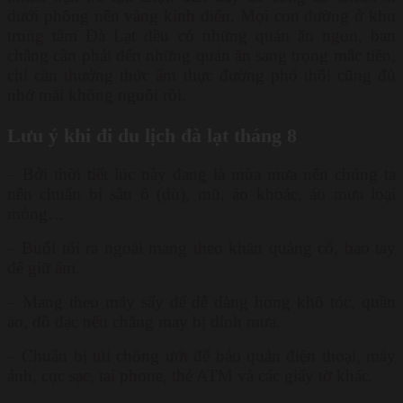
dưới phông nền vàng kinh điển. Mọi con đường ở khu
trung tâm Đà Lạt đều có những quán ăn ngon, bạn
chẳng cần phải đến những quán ăn sang trọng mắc tiền,
chỉ cần thưởng thức ẩm thực đường phố thôi cũng đủ
nhớ mãi không nguôi rồi.
Lưu ý khi đi du lịch đà lạt tháng 8
– Bởi thời tiết lúc này đang là mùa mưa nên chúng ta
nên chuẩn bị sẵn ô (dù), mũ, áo khoác, áo mưa loại
mỏng…
– Buổi tối ra ngoài mang theo khăn quàng cổ, bao tay
để giữ ấm.
– Mang theo máy sấy để dễ dàng hong khô tóc, quần
áo, đồ đạc nếu chẳng may bị dính mưa.
– Chuẩn bị túi chống ướt để bảo quản điện thoại, máy
ảnh, cục sạc, tai phone, thẻ ATM và các giấy tờ khác.