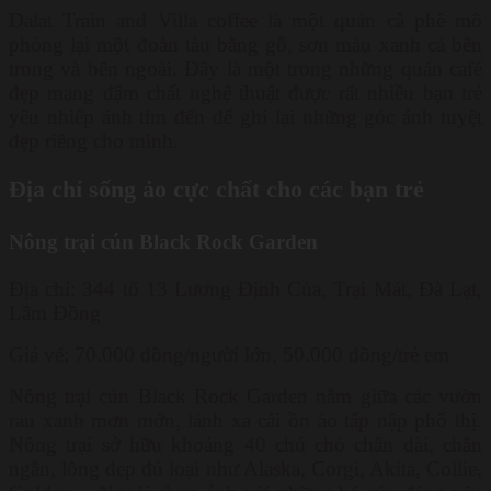
Dalat Train and Villa coffee là một quán cà phê mô
phỏng lại một đoàn tàu bằng gỗ, sơn màu xanh cả bên
trong và bên ngoài. Đây là một trong những quán café
đẹp mang đậm chất nghệ thuật được rất nhiều bạn trẻ
yêu nhiếp ảnh tìm đến để ghi lại những góc ảnh tuyệt
đẹp riêng cho mình.
Địa chỉ sống ảo cực chất cho các bạn trẻ
Nông trại cún Black Rock Garden
Địa chỉ: 344 tổ 13 Lương Định Của, Trại Mát, Đà Lạt,
Lâm Đồng
Giá vé: 70.000 đồng/người lớn, 50.000 đồng/trẻ em
Nông trại cún Black Rock Garden nằm giữa các vườn
rau xanh mơn mởn, lánh xa cái ồn ào tấp nập phố thị.
Nông trại sở hữu khoảng 40 chú chó chân dài, chân
ngắn, lông đẹp đủ loại như Alaska, Corgi, Akita, Collie,