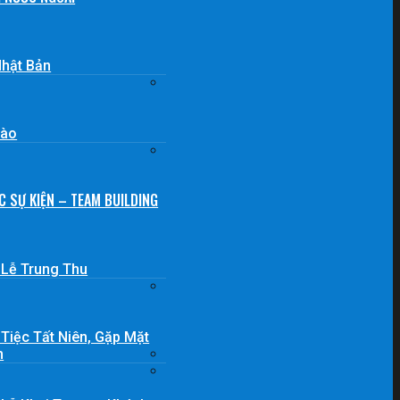
Nhật Bản
Lào
C SỰ KIỆN – TEAM BUILDING
 Lễ Trung Thu
Tiệc Tất Niên, Gặp Mặt
m