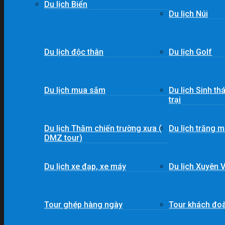
Du lịch Biển
Du lịch Núi
Du lịch độc thân
Du lịch Golf
Du lịch mua sắm
Du lịch Sinh th
trại
Du lịch Thăm chiến trường xưa (
Du lịch trăng m
DMZ tour)
Du lịch xe đạp, xe máy
Du lịch Xuyên V
Tour ghép hàng ngày
Tour khách đo