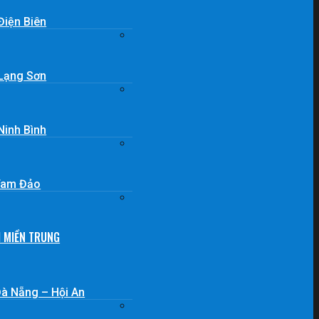
Điện Biên
 Lạng Sơn
Ninh Bình
 Tam Đảo
H MIỀN TRUNG
Đà Nẵng – Hội An