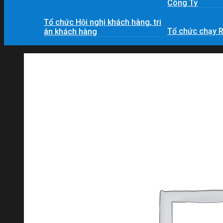
Công Ty
Tổ chức Hội nghị khách hàng, tri
Tổ chức chạy
ân khách hàng