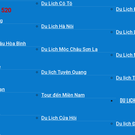
Du Lịch Cô Tô
Du Lịch 
 520
ng
Du Lịch Hà Nội
Du Lịch
âu Hòa Bình
Du Lịch Mộc Châu Sơn La
Du Lịch 
ọ
Du lịch Tuyên Quang
Du lịch
Lạn
Tour đến Miền Nam
DU LỊC
ò
Du Lịch Cửa Hội
Du lịch 