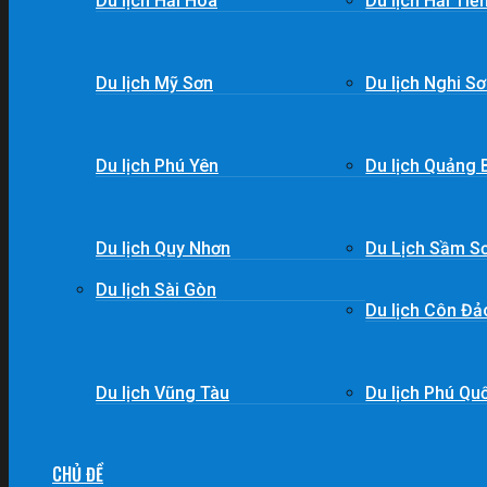
Du lịch Hải Hòa
Du lịch Hải Tiế
Du lịch Mỹ Sơn
Du lịch Nghi S
Du lịch Phú Yên
Du lịch Quảng 
Du lịch Quy Nhơn
Du Lịch Sầm S
Du lịch Sài Gòn
Du lịch Côn Đả
Du lịch Vũng Tàu
Du lịch Phú Qu
CHỦ ĐỀ