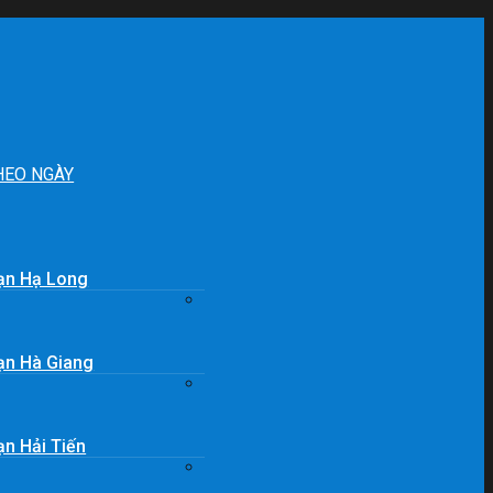
HEO NGÀY
ạn Hạ Long
ạn Hà Giang
n Hải Tiến