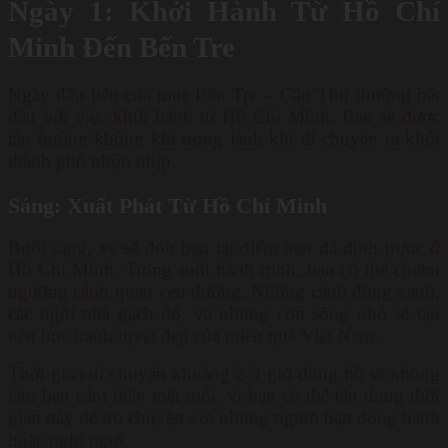
Ngày 1: Khởi Hành Từ Hồ Chí
Minh Đến Bến Tre
Ngày đầu tiên của tour Bến Tre – Cần Thơ thường bắt
đầu với việc khởi hành từ Hồ Chí Minh. Bạn sẽ được
tận hưởng không khí trong lành khi di chuyển ra khỏi
thành phố nhộn nhịp.
Sáng: Xuất Phát Từ Hồ Chí Minh
Buổi sáng, xe sẽ đón bạn tại điểm hẹn đã định trước ở
Hồ Chí Minh. Trong suốt hành trình, bạn có thể chiêm
ngưỡng cảnh quan ven đường. Những cánh đồng xanh,
các ngôi nhà gạch đỏ, và những con sông nhỏ sẽ tạo
nên bức tranh tuyệt đẹp của miền quê Việt Nam.
Thời gian di chuyển khoảng 2-3 giờ đồng hồ sẽ không
làm bạn cảm thấy mệt mỏi, vì bạn có thể tận dụng thời
gian này để trò chuyện với những người bạn đồng hành
hoặc nghỉ ngơi.