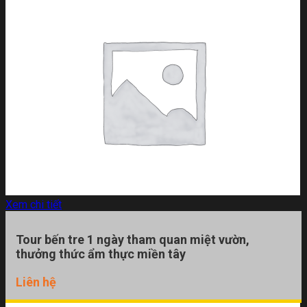
Xem chi tiết
Tour bến tre 1 ngày tham quan miệt vườn,
thưởng thức ẩm thực miền tây
Liên hệ