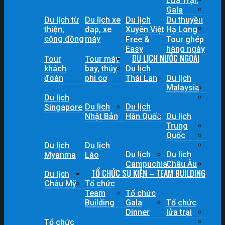
Lửa Trại,
Gala
Du lịch từ
Du lịch xe
Du lịch
Du thuyền
thiện,
đạp, xe
Xuyên Việt
Hạ Long
cộng đồng
máy
Free &
Tour ghép
Easy
hàng ngày
DU LỊCH NƯỚC NGOÀI
Tour
Tour máy
khách
bay, thủy
Du lịch
đoàn
phi cơ
Thái Lan
Du lịch
Malaysia
Du lịch
Du lịch
Du lịch
Singapore
Nhật Bản
Hàn Quốc
Du lịch
Trung
Quốc
Du lịch
Du lịch
Du lịch
Du lịch
Myanma
Lào
Campuchia
Châu Âu
TỔ CHỨC SỰ KIỆN – TEAM BUILDING
Du lịch
Châu Mỹ
Tổ chức
Team
Tổ chức
Building
Gala
Tổ chức
Dinner
lửa trại
Tổ chức