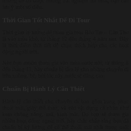
nhưng để có được những trải nghiệm tốt nhất, bạn cần
lưu ý một số điều.
Thời Gian Tốt Nhất Để Đi Tour
Thời gian lý tưởng để tham gia tour Bến Tre – Cần Thơ
là vào mùa khô, từ tháng 12 đến tháng 4 năm sau. Đây
là thời điểm thời tiết dễ chịu, thích hợp cho các hoạt
động ngoài trời.
Nếu bạn muốn tham gia vào mùa nước nổi, từ tháng 8
đến tháng 11, hãy chuẩn bị tâm lý cho những chuyến đi
trên xuồng, bè, bởi lúc này nước sẽ dâng cao.
Chuẩn Bị Hành Lý Cần Thiết
Hành lý cần thiết cho chuyến đi bao gồm trang phục
thoải mái, giày thể thao, và các vật dụng cá nhân như
kem chống nắng, mũ, kính mắt. Do bạn sẽ tham gia
nhiều hoạt động ngoài trời, hãy chắc chắn rằng bạn đã
chuẩn bị kỹ lưỡng để có thể thoải mái nhất trong suốt