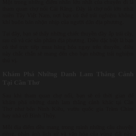
Một trong những điểm nhấn lớn nhất của chuyến đi là
tham quan chợ nổi Cái Răng. Đây là chợ nổi lớn nhất
miền Tây Việt Nam, nơi bạn có thể trải nghiệm không
khí buôn bán nhộn nhịp của người dân địa phương.
Tại đây, bạn sẽ thấy những chiếc thuyền đầy ắp trái cây,
rau củ và các sản phẩm địa phương. Điều đặc biệt là bạn
có thể trực tiếp mua hàng hóa ngay trên thuyền, điều
này chắc chắn sẽ mang đến cho bạn những trải nghiệm
thú vị.
Khám Phá Những Danh Lam Thắng Cảnh
Tại Cần Thơ
Sau khi tham quan chợ nổi, bạn sẽ có thời gian để
khám phá những danh lam thắng cảnh khác tại Cần
Thơ như bến Ninh Kiều, vườn quốc gia Tràm Chim
hay nhà cổ Bình Thủy.
Mỗi địa điểm đều mang trong mình những câu chuyện
riêng, phản ánh lịch sử và văn hóa của vùng đất này.