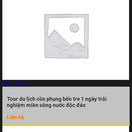
Xem chi tiết
Tour du lịch cồn phụng bến tre 1 ngày trải
nghiệm miền sông nước độc đáo
Liên hệ