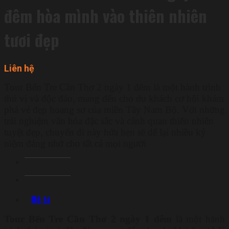
đêm hòa mình vào thiên nhiên
tươi đẹp
Liên hệ
Tour Bến Tre Cần Thơ 2 ngày 1 đêm là một hành trình
thú vị và độc đáo, mang đến cho du khách cơ hội khám
phá vẻ đẹp hoang sơ của miền Tây Nam Bộ. Với những
trải nghiệm văn hóa đặc sắc và cảnh quan thiên nhiên
tuyệt đẹp, chuyến đi này hứa hẹn sẽ để lại nhiều kỷ
niệm đáng nhớ cho tất cả mọi người
Mô tả
Tour Bến Tre Cần Thơ 2 ngày 1 đêm
là một hành