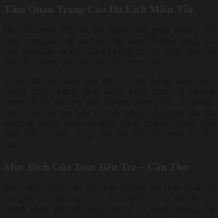
Tầm Quan Trọng Của Du Lịch Miền Tây
Du lịch miền Tây đã trở thành một phần không thể
thiếu trong bản đồ du lịch Việt Nam. Những vùng đất
như Bến Tre và Cần Thơ không chỉ có cảnh đẹp mà
còn chứa đựng bản sắc văn hóa phong phú.
Vùng đất này được biết đến với hệ thống sông ngòi
chằng chịt, những cánh đồng xanh mướt và những
vườn cây ăn trái trĩu quả. Không những thế, du khách
còn có cơ hội tìm hiểu về cuộc sống của người dân địa
phương thông qua các hoạt động truyền thống như
đánh bắt cá, làm nông, hay chế biến các món ăn đặc
sản.
Mục Đích Của Tour Bến Tre – Cần Thơ
Mục đích chính của tour này không chỉ đơn thuần là
thư giãn và nghỉ ngơi, mà còn nhằm tạo cơ hội cho du
khách khám phá văn hóa, lịch sử và truyền thống của