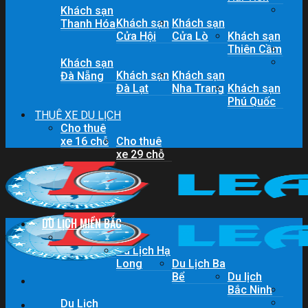
Khách sạn
Khách sạn
Khách sạn
Thanh Hóa
Cửa Hội
Cửa Lò
Khách sạn
Thiên Cầm
Khách sạn
Khách sạn
Khách sạn
Đà Nẵng
Đà Lạt
Nha Trang
Khách sạn
Phú Quốc
THUÊ XE DU LỊCH
Cho thuê
xe 16 chỗ
Cho thuê
xe 29 chỗ
DU LỊCH MIỀN BẮC
Du lịch
Sapa
Du Lịch Hạ
Long
Du Lịch Ba
Bể
Du lịch
Bắc Ninh
Du Lịch