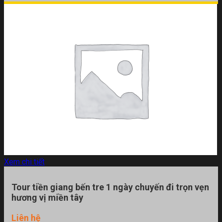
Xem chi tiết
Tour tiền giang bến tre 1 ngày chuyến đi trọn vẹn
hương vị miền tây
Liên hệ