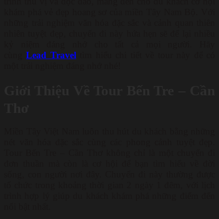
trình thú vị và độc đáo, mang đến cho du khách cơ hội
khám phá vẻ đẹp hoang sơ của miền Tây Nam Bộ. Với
những trải nghiệm văn hóa đặc sắc và cảnh quan thiên
nhiên tuyệt đẹp, chuyến đi này hứa hẹn sẽ để lại nhiều
kỷ niệm đáng nhớ cho tất cả mọi người. Hãy
cùng
Lead Trave
l
tìm hiểu chi tiết về tour này để có
một trải nghiệm đáng nhớ nhé!
Giới Thiệu Về Tour Bến Tre – Cần
Thơ
Miền Tây Việt Nam luôn thu hút du khách bằng những
nét văn hóa đặc sắc cùng các phong cảnh tuyệt đẹp.
Tour Bến Tre – Cần Thơ không chỉ là một chuyến đi
đơn thuần mà còn là cơ hội để bạn tìm hiểu về đời
sống, con người nơi đây. Chuyến đi này thường được
tổ chức trong khoảng thời gian 2 ngày 1 đêm, với lịch
trình hợp lý giúp du khách khám phá những điểm đến
nổi bật nhất.