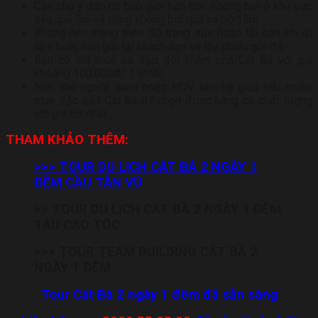
Cần chú ý đến cờ báo giới hạn bơi. Không bơi ở khu vực
sâu quá 5m và cũng không bơi quá xa bờ 15m
Không nên mang theo đồ trang sức hoặc tài sản khi đi
tắm biển, nên gửi tại khách sạn và lấy phiếu gửi đồ
Bạn có thể thuê xe đạp đôi khám phá Cát Bà với giá
khoảng 100.000đ/ 1 chiếc
Nên nhờ người quen hoặc HDV liên hệ giúp nếu muốn
mua đặc sản Cát Bà để chọn được hàng có chất lượng
với giá tốt nhất
THAM KHẢO THÊM:
>>> TOUR DU LỊCH CÁT BÀ 2 NGÀY 1
ĐÊM CẦU TÂN VŨ
>> TOUR DU LỊCH CÁT BÀ 2 NGÀY 1 ĐÊM
TÀU CAO TỐC
>>> TOUR TEAM BUILDING CÁT BÀ 2
NGÀY 1 ĐÊM
Tour Cát Bà 2 ngày 1 đêm đã sẵn sàng