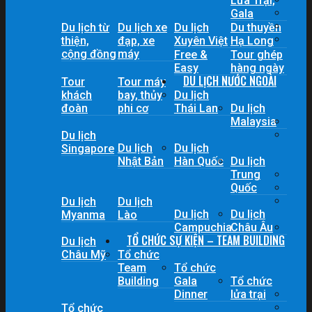
Lửa Trại,
Gala
Du lịch từ
Du lịch xe
Du lịch
Du thuyền
thiện,
đạp, xe
Xuyên Việt
Hạ Long
cộng đồng
máy
Free &
Tour ghép
Easy
hàng ngày
DU LỊCH NƯỚC NGOÀI
Tour
Tour máy
khách
bay, thủy
Du lịch
đoàn
phi cơ
Thái Lan
Du lịch
Malaysia
Du lịch
Du lịch
Du lịch
Singapore
Nhật Bản
Hàn Quốc
Du lịch
Trung
Quốc
Du lịch
Du lịch
Du lịch
Du lịch
Myanma
Lào
Campuchia
Châu Âu
TỔ CHỨC SỰ KIỆN – TEAM BUILDING
Du lịch
Châu Mỹ
Tổ chức
Team
Tổ chức
Building
Gala
Tổ chức
Dinner
lửa trại
Tổ chức