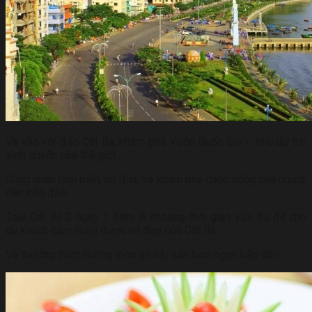
Và vào với đảo Cát Bà, khám phá Vườn Quốc Gia – Khu dự trữ
sinh quyển của thế giới
Cùng nhau tắm biển, nô đùa, và khám phá cuộc sống của người
dân trên đảo
Tour Cát Bà 2 ngày 1 đêm là khoảng thời gian vừa đủ để cho
du khách cảm nhận được vẻ đẹp của Cát Bà
Và thưởng thức những món ăn hải sản tươi ngon hấp dẫn