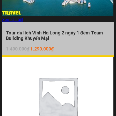
Xem chi tiết
Tour du lịch Vịnh Hạ Long 2 ngày 1 đêm Team
Building Khuyến Mại
Giá
Giá
1.490.000
₫
1.290.000
₫
gốc
hiện
là:
tại
1.490.000₫.
là:
1.290.000₫.