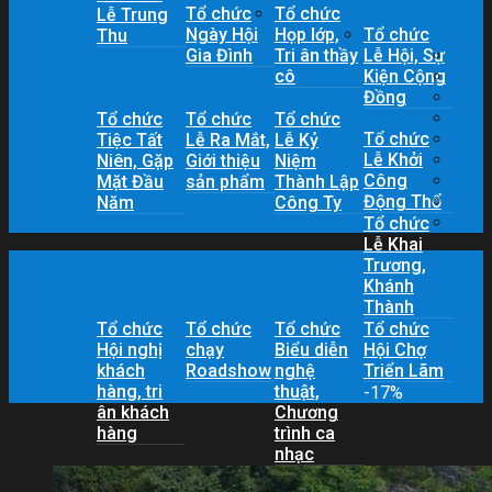
Tổ chức
Tổ chức
Lễ Trung
Ngày Hội
Họp lớp,
Tổ chức
Thu
Gia Đình
Tri ân thầy
Lễ Hội, Sự
cô
Kiện Cộng
Đồng
Tổ chức
Tổ chức
Tổ chức
Tổ chức
Tiệc Tất
Lễ Ra Mắt,
Lễ Kỷ
Lễ Khởi
Niên, Gặp
Giới thiệu
Niệm
Công
Mặt Đầu
sản phẩm
Thành Lập
Động Thổ
Năm
Công Ty
Tổ chức
Lễ Khai
Trương,
Khánh
Thành
Tổ chức
Tổ chức
Tổ chức
Tổ chức
Hội nghị
chạy
Biểu diễn
Hội Chợ
khách
Roadshow
nghệ
Triển Lãm
hàng, tri
thuật,
-17%
ân khách
Chương
hàng
trình ca
nhạc