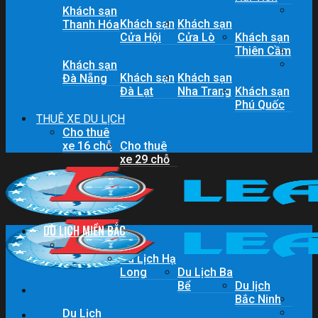
Khách sạn
Khách sạn
Khách sạn
Thanh Hóa
Cửa Hội
Cửa Lò
Khách sạn
Thiên Cầm
Khách sạn
Khách sạn
Khách sạn
Đà Nẵng
Đà Lạt
Nha Trang
Khách sạn
Phú Quốc
THUÊ XE DU LỊCH
Cho thuê
xe 16 chỗ
Cho thuê
xe 29 chỗ
DU LỊCH MIỀN BẮC
Du lịch
Sapa
Du Lịch Hạ
Long
Du Lịch Ba
Bể
Du lịch
Bắc Ninh
Du Lịch