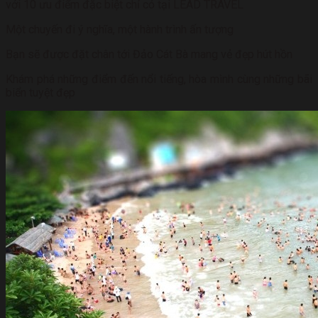
với 10 ưu điểm đặc biệt chỉ có tại LEAD TRAVEL
Một chuyến đi ý nghĩa, một hành trình ấn tượng
Bạn sẽ được đặt chân tới Đảo Cát Bà mang vẻ đẹp hút hồn
Khám phá những điểm đến nổi tiếng, hòa mình cùng những bãi
biển tuyệt đẹp