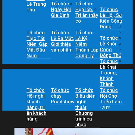
Tổ chức
Tổ chức
Lễ Trung
Ngày Hội
Họp lớp,
Tổ chức
Thu
Gia Đình
Tri ân thầy
Lễ Hội, Sự
cô
Kiện Cộng
Đồng
Tổ chức
Tổ chức
Tổ chức
Tổ chức
Tiệc Tất
Lễ Ra Mắt,
Lễ Kỷ
Lễ Khởi
Niên, Gặp
Giới thiệu
Niệm
Công
Mặt Đầu
sản phẩm
Thành Lập
Động Thổ
Năm
Công Ty
Tổ chức
Lễ Khai
Trương,
Khánh
Thành
Tổ chức
Tổ chức
Tổ chức
Tổ chức
Hội nghị
chạy
Biểu diễn
Hội Chợ
khách
Roadshow
nghệ
Triển Lãm
hàng, tri
thuật,
-20%
ân khách
Chương
hàng
trình ca
nhạc