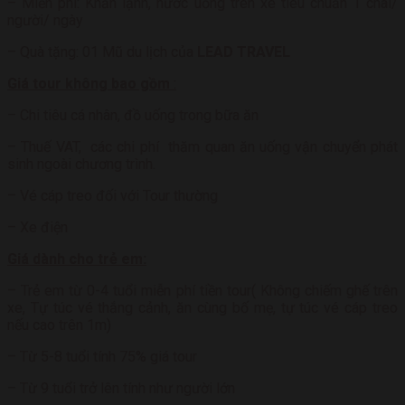
– Miễn phí: Khăn lạnh, nước uống trên xe tiêu chuẩn 1 chai/
người/ ngày
– Quà tặng: 01 Mũ du lịch của
LEAD TRAVEL
Giá tour không bao gồm
:
– Chi tiêu cá nhân, đồ uống trong bữa ăn
– Thuế VAT, các chi phí thăm quan ăn uống vận chuyển phát
sinh ngoài chương trình.
– Vé cáp treo đối với Tour thường
– Xe điện
Giá dành cho trẻ em:
– Trẻ em từ 0-4 tuổi miễn phí tiền tour( Không chiếm ghế trên
xe, Tự túc vé thắng cảnh, ăn cùng bố mẹ, tự túc vé cáp treo
nếu cao trên 1m)
– Từ 5-8 tuổi tính 75% giá tour
– Từ 9 tuổi trở lên tính như người lớn