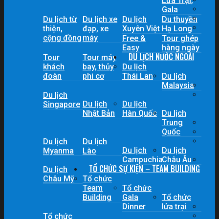
Lửa Trại,
Gala
Du lịch từ
Du lịch xe
Du lịch
Du thuyền
thiện,
đạp, xe
Xuyên Việt
Hạ Long
cộng đồng
máy
Free &
Tour ghép
Easy
hàng ngày
DU LỊCH NƯỚC NGOÀI
Tour
Tour máy
khách
bay, thủy
Du lịch
đoàn
phi cơ
Thái Lan
Du lịch
Malaysia
Du lịch
Du lịch
Du lịch
Singapore
Nhật Bản
Hàn Quốc
Du lịch
Trung
Quốc
Du lịch
Du lịch
Du lịch
Du lịch
Myanma
Lào
Campuchia
Châu Âu
TỔ CHỨC SỰ KIỆN – TEAM BUILDING
Du lịch
Châu Mỹ
Tổ chức
Team
Tổ chức
Building
Gala
Tổ chức
Dinner
lửa trại
Tổ chức