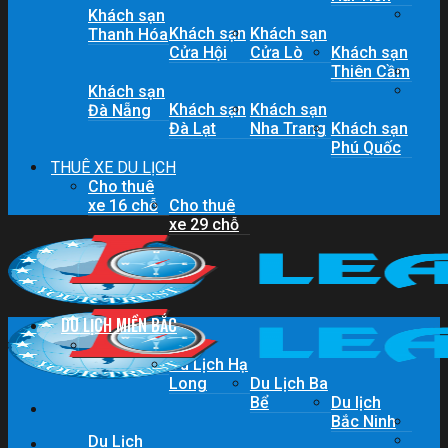
Khách sạn
Khách sạn
Khách sạn
Thanh Hóa
Cửa Hội
Cửa Lò
Khách sạn
Thiên Cầm
Khách sạn
Khách sạn
Khách sạn
Đà Nẵng
Đà Lạt
Nha Trang
Khách sạn
Phú Quốc
THUÊ XE DU LỊCH
Cho thuê
xe 16 chỗ
Cho thuê
xe 29 chỗ
DU LỊCH MIỀN BẮC
Du lịch
Sapa
Du Lịch Hạ
Long
Du Lịch Ba
Bể
Du lịch
Bắc Ninh
Du Lịch