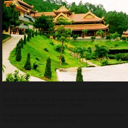
Đây là một trong ba trung tâm phật giáo lớn nhất Việt Nam
Đặc biệt hơn, khi tham gia tour du khách sẽ có cơ hội tận
hưởng 8 ưu điểm nổi bật từ LEAD TRAVEL
Trong đó với những đoàn từ 40 người lớn trở lên sẽ được tham
gia Chương Trình Bốc Thăm May Mắn