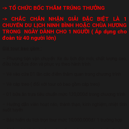
-> TỔ CHỨC BỐC THĂM TRÚNG THƯỞNG
-> CHẮC CHẮN NHẬN GIẢI ĐẶC BIỆT LÀ 1
CHUYẾN DU LỊCH NINH BÌNH HOẶC CHÙA HƯƠNG
TRONG NGÀY DÀNH CHO 1 NGƯỜI ( Áp dụng cho
đoàn từ 40 người lớn)
Giá tour bao gồm :
– Phương tiện vận chuyển: Xe du lịch đời mới, chất lượng cao,
điều hòa đưa đón và phục vụ theo hành trình.
– Vé vào cửa 01 lần các điểm thăm quan trong chương trình
– Vé cáp treo ( đối với tour có bao gồm cáp treo)
– 01 bữa ăn trưa tiêu chuẩn mức 120,000đ trong chương trình
– Hướng dẫn viên hoạt náo, thành thạo, kinh nghiệm, nhiệt tình
suốt tuyến
– Bảo hiểm du lịch trọn tour mức 10,000,000đ/ 1 trường hợp