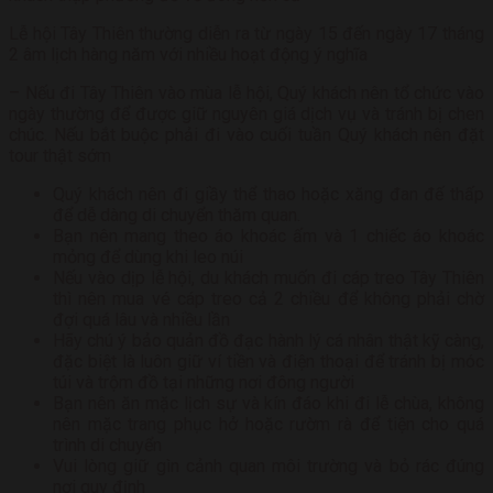
Lễ hội Tây Thiên thường diễn ra từ ngày 15 đến ngày 17 tháng
2 âm lịch hàng năm với nhiều hoạt động ý nghĩa
– Nếu đi Tây Thiên vào mùa lễ hội, Quý khách nên tổ chức vào
ngày thường để được giữ nguyên giá dịch vụ và tránh bị chen
chúc. Nếu bắt buộc phải đi vào cuối tuần Quý khách nên đặt
tour thật sớm
Quý khách nên đi giầy thể thao hoặc xăng đan đế thấp
để dễ dàng di chuyển thăm quan.
Bạn nên mang theo áo khoác ấm và 1 chiếc áo khoác
mỏng để dùng khi leo núi
Nếu vào dịp lễ hội, du khách muốn đi cáp treo Tây Thiên
thì nên mua vé cáp treo cả 2 chiều để không phải chờ
đợi quá lâu và nhiều lần
Hãy chú ý bảo quản đồ đạc hành lý cá nhân thật kỹ càng,
đặc biệt là luôn giữ ví tiền và điện thoại để tránh bị móc
túi và trộm đồ tại những nơi đông người
Bạn nên ăn mặc lịch sự và kín đáo khi đi lễ chùa, không
nên mặc trang phục hở hoặc rườm rà để tiện cho quá
trình di chuyển
Vui lòng giữ gìn cảnh quan môi trường và bỏ rác đúng
nơi quy định