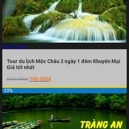
Xem chi tiết
Tour du lịch Mộc Châu 2 ngày 1 đêm Khuyến Mại
Giá tốt nhất
Giá
Giá
890.000
₫
790.000
₫
gốc
hiện
là:
tại
-20%
890.000₫.
là:
790.000₫.