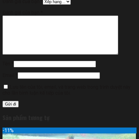
Đánh giá của bạn
*
Đánh giá của bạn
*
Tên
*
Email
*
Lưu tên của tôi, email, và trang web trong trình duyệt này
cho lần bình luận kế tiếp của tôi.
Sản phẩm tương tự
-11%