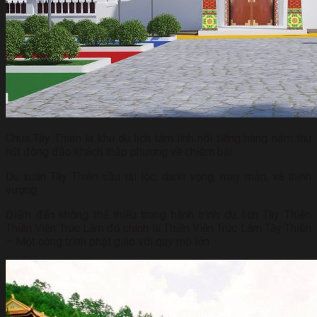
Chùa Tây Thiên là khu du lịch tâm linh nổi tiếng hàng năm thu
hút đông đảo khách thập phương về chiêm bái
Du xuân Tây Thiên cầu tài lộc, danh vọng, may mắn, và thịnh
vượng
Điểm đến không thể thiếu trong hành trình du lịch Tây Thiên
Thiền Viện Trúc Lâm đó chính là Thiền Viện Trúc Lâm Tây Thiên
– Một công trình phật giáo với quy mô lớn