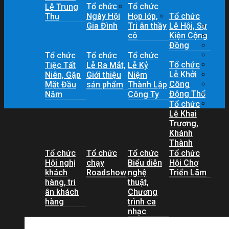
Tổ chức
Tổ chức
Lễ Trung
Ngày Hội
Họp lớp,
Tổ chức
Thu
Gia Đình
Tri ân thầy
Lễ Hội, Sự
cô
Kiện Cộng
Đồng
Tổ chức
Tổ chức
Tổ chức
Tổ chức
Tiệc Tất
Lễ Ra Mắt,
Lễ Kỷ
Lễ Khởi
Niên, Gặp
Giới thiệu
Niệm
Công
Mặt Đầu
sản phẩm
Thành Lập
Động Thổ
Năm
Công Ty
Tổ chức
Lễ Khai
Trương,
Khánh
Thành
Tổ chức
Tổ chức
Tổ chức
Tổ chức
Hội nghị
chạy
Biểu diễn
Hội Chợ
khách
Roadshow
nghệ
Triển Lãm
hàng, tri
thuật,
ân khách
Chương
hàng
trình ca
nhạc