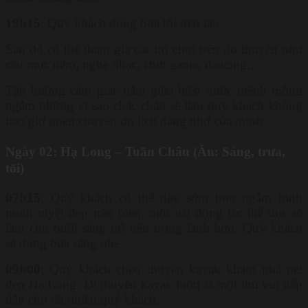
19h15
: Quý khách dùng bữa tối trên tàu.
Sau đó có thể tham gia các trò chơi trên du thuyền như
câu mực đêm, nghe nhạc, chơi game, dancing,…
Tận hưởng cảm giác nằm giữa biển nước mênh mông
ngắm những vì sao chắc chắn sẽ làm quý khách không
bao giờ quên chuyến du lịch đáng nhớ của mình.
Ngày 02: Hạ Long – Tuần Châu (Ăn: Sáng, trưa,
tối)
07h15
: Quý khách có thể dậy sớm hơn ngắm bình
minh tuyệt đẹp trên biển, một vài động tác thể dục sẽ
làm cho buổi sáng trở nên trong lành hơn. Quý khách
sẽ dùng bữa sáng nhẹ.
09h00
: Quý khách chèo thuyền kayak khám phá nét
đẹp Hạ Long. Đi thuyền kayak luôn là một thú vui hấp
dẫn cho rất nhiều quý khách.