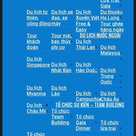
Lửa Trại,
Gala
Du lịch từ
Du lịch xe
Du lịch
Du thuyền
thiện,
đạp, xe
Xuyên Việt
Hạ Long
cộng đồng
máy
Free &
Tour ghép
Easy
hàng ngày
DU LỊCH NƯỚC NGOÀI
Tour
Tour máy
khách
bay, thủy
Du lịch
đoàn
phi cơ
Thái Lan
Du lịch
Malaysia
Du lịch
Du lịch
Du lịch
Singapore
Nhật Bản
Hàn Quốc
Du lịch
Trung
Quốc
Du lịch
Du lịch
Du lịch
Du lịch
Myanma
Lào
Campuchia
Châu Âu
TỔ CHỨC SỰ KIỆN – TEAM BUILDING
Du lịch
Châu Mỹ
Tổ chức
Team
Tổ chức
Building
Gala
Tổ chức
Dinner
lửa trại
Tổ chức