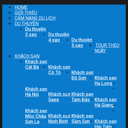
Skip
HOME
to
GIỚI THIỆU
content
CẨM NANG DU LỊCH
DU THUYỀN
Du thuyền
3 sao
Du thuyền
4 sao
Du thuyền
5 sao
TOUR THEO
NGÀY
KHÁCH SẠN
Khách sạn
Cát Bà
Khách sạn
Cô Tô
Khách sạn
Đồ Sơn
Khách sạn
Hạ Long
Khách sạn
Khách sạn
Khách sạn
Hà Nội
Sapa
Tam Đảo
Khách sạn
Hà Giang
Khách sạn
Khách sạn
Khách sạn
Mộc Châu
Ninh Bình
Sầm Sơn
Khách sạn
Sơn La
Hải Tiến