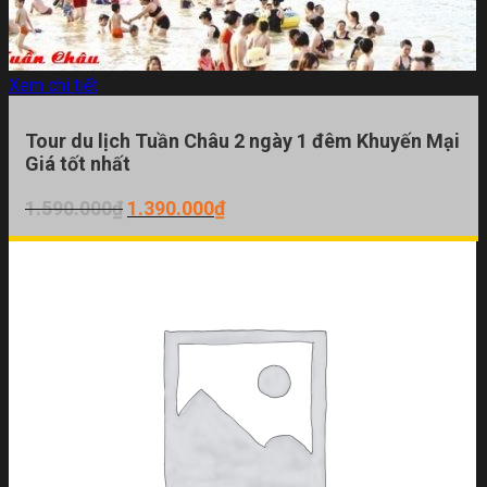
Xem chi tiết
Tour du lịch Tuần Châu 2 ngày 1 đêm Khuyến Mại
Giá tốt nhất
Giá
Giá
1.590.000
₫
1.390.000
₫
gốc
hiện
là:
tại
1.590.000₫.
là:
1.390.000₫.