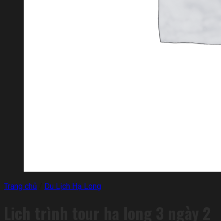
Trang chủ
/
Du Lịch Hạ Long
Lịch trình tour hạ long 3 ngày 2