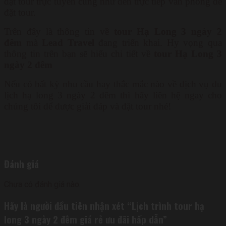
đặt tour trực tuyến cũng như đến trực tiếp văn phòng để
đặt tour.
Trên đây là thông tin về
tour Hạ Long 3 ngày 2
đêm
mà
Lead Travel
đang triển khai. Hy vọng qua
thông tin trên bạn sẽ hiểu chi tiết về
tour Hạ Long 3
ngày 2 đêm
Nếu có bất kỳ nhu cầu hay thắc mắc nào về dịch vụ du
lịch hạ long 3 ngày 2 đêm thì hãy liên hệ ngay cho
chúng tôi để được giải đáp và đặt tour nhé!
Đánh giá
Chưa có đánh giá nào.
Hãy là người đầu tiên nhận xét “Lịch trình tour hạ
long 3 ngày 2 đêm giá rẻ ưu đãi hấp dẫn”