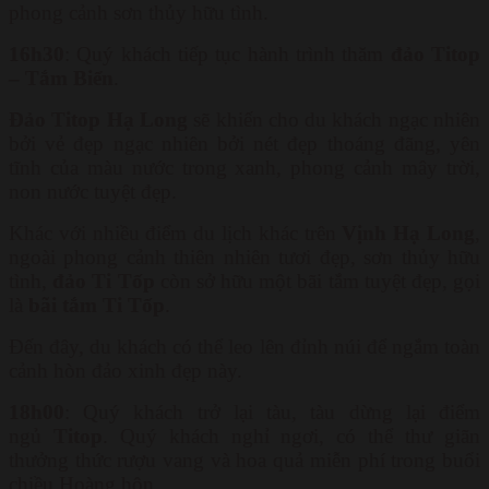
phong cảnh sơn thủy hữu tình.
16h30
: Quý khách tiếp tục hành trình thăm
đảo Titop
– Tắm Biển
.
Đảo Titop Hạ Long
sẽ khiến cho du khách ngạc nhiên
bởi vẻ đẹp ngạc nhiên bởi nét đẹp thoáng đãng, yên
tĩnh của màu nước trong xanh, phong cảnh mây trời,
non nước tuyệt đẹp.
Khác với nhiều điểm du lịch khác trên
Vịnh Hạ Long
,
ngoài phong cảnh thiên nhiên tươi đẹp, sơn thủy hữu
tình,
đảo Ti Tốp
còn sở hữu một bãi tắm tuyệt đẹp, gọi
là
bãi tắm Ti Tốp
.
Đến đây, du khách có thể leo lên đỉnh núi để ngắm toàn
cảnh hòn đảo xinh đẹp này.
18h00
: Quý khách trở lại tàu, tàu dừng lại điểm
ngủ
Titop
. Quý khách nghỉ ngơi, có thể thư giãn
thưởng thức rượu vang và hoa quả miễn phí trong buổi
chiều Hoàng hôn.