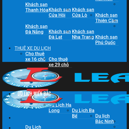
Khách sạn
Khách sạn
Khách sạn
Thanh Hóa
Cửa Hội
Cửa Lò
Khách sạn
Thiên Cầm
Khách sạn
Khách sạn
Khách sạn
Đà Nẵng
Đà Lạt
Nha Trang
Khách sạn
Phú Quốc
THUÊ XE DU LỊCH
Cho thuê
xe 16 chỗ
Cho thuê
xe 29 chỗ
DU LỊCH MIỀN BẮC
Du lịch
Sapa
Du Lịch Hạ
Long
Du Lịch Ba
Bể
Du lịch
Bắc Ninh
Du Lịch