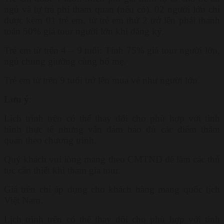
ngủ và tự trả phí tham quan (nếu có). 02 người lớn chỉ
được kèm 01 trẻ em, từ trẻ em thứ 2 trở lên phải thanh
toán 50% giá tour người lớn khi đăng ký.
Trẻ em từ trên 4 – 9 tuổi: Tính 75% giá tour người lớn,
ngủ chung giường cùng bố mẹ.
Trẻ em từ trên 9 tuổi trở lên mua vé như người lớn.
Lưu ý
:
Lịch trình trên có thể thay đổi cho phù hợp với tình
hình thực tế nhưng vẫn đảm bảo đủ các điểm thăm
quan theo chương trình.
Quý khách vui lòng mang theo CMTND để làm các thủ
tục cần thiết khi tham gia tour.
Giá trên chỉ áp dụng cho khách hàng mang quốc tịch
Việt Nam.
Lịch trình trên có thể thay đổi cho phù hợp với tình