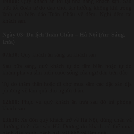
19h00
: Quý khách ăn tối tại nhà hàng khách sạn. Sau
bữa tối đoàn tự do dạo chơi tận hưởng không khí trong
lành của biển đảo Tuần Châu về đêm. Nghỉ đêm tại
khách sạn.
Ngày 03: Du lịch Tuần Châu – Hà Nội (Ăn: Sáng,
trưa)
07h30
: Quý khách ăn sáng tại khách sạn
Sau bữa sáng, quý khách tự do tắm biển hoặc tự do
khám phá và tắm biển cuộc sống của ngư dân trên đảo
Tự do thăm thân hoặc đi chợ mua sắm các đặc sản địa
phương về làm quà cho người thân.
12h00
: Phục vụ quý khách ăn trưa sau đó trả phòng
khách sạn.
13h30
: Xe đón quý khách trở về Hà Nội, dừng chân và
thưởng thức đặc sản Hải Dương du khách có thể mua
bánh đậu xanh, bánh gai, vải khô về làm quà.