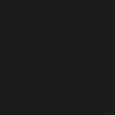
Trong quá trình trải nghiệm du lịch
tour Hạ Long 3
ngày 2 đêm
thì khách hàng cũng cần lưu ý một số điều
để tránh xảy ra trường hợp đáng tiếc. Khi đi Hạ Long
quý khách cần lưu ý:
Mang theo giấy tờ tùy thân (CMND, thẻ căn cước,… )
Đối với khách ngoại quốc thì mang theo Passport, visa,
…
Cung cấp chính xác số tuổi, giấy khai sinh của trẻ em
dưới 14 tuổi
Đối với trường hợp không có cha mẹ đi cùng thì phải
có giấy ủy quyền của cha mẹ có xác nhận của cơ quan
có thẩm quyền
Nên mang theo một vài loại thuốc đau bụng, thuốc
chống say, cảm, sốt,… để tránh trường hợp xấu
Nên mang theo đồ ăn chay nếu quý khách ăn chay