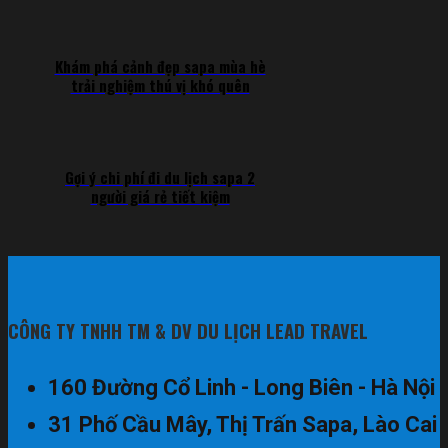
Khám phá cảnh đẹp sapa mùa hè
trải nghiệm thú vị khó quên
Gợi ý chi phí đi du lịch sapa 2
người giá rẻ tiết kiệm
CÔNG TY TNHH TM & DV DU LỊCH LEAD TRAVEL
160 Đường Cổ Linh - Long Biên - Hà Nội
31 Phố Cầu Mây, Thị Trấn Sapa, Lào Cai