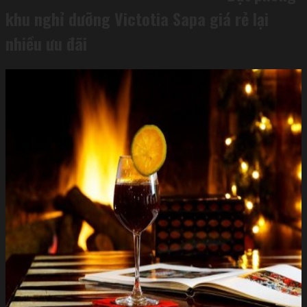
khu nghỉ dưỡng Victotia Sapa giá rẻ lại
nhiều ưu đãi