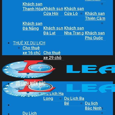
Khách sạn
Khách sạn
Khách sạn
Thanh Hóa
Cửa Hội
Cửa Lò
Khách sạn
Thiên Cầm
Khách sạn
Khách sạn
Khách sạn
Đà Nẵng
Đà Lạt
Nha Trang
Khách sạn
Phú Quốc
THUÊ XE DU LỊCH
Cho thuê
xe 16 chỗ
Cho thuê
xe 29 chỗ
DU LỊCH MIỀN BẮC
Du lịch
Sapa
Du Lịch Hạ
Long
Du Lịch Ba
Bể
Du lịch
Bắc Ninh
Du Lịch