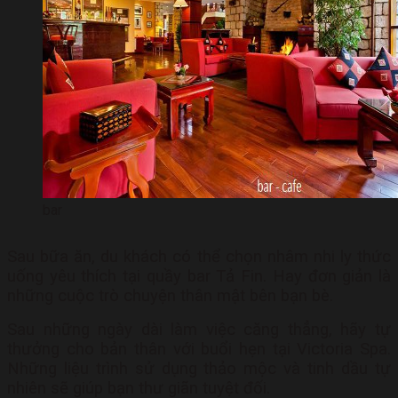
bar
Sau bữa ăn, du khách có thể chọn nhâm nhi ly thức
uống yêu thích tại quầy bar Tả Fin. Hay đơn giản là
những cuộc trò chuyện thân mật bên bạn bè.
Sau những ngày dài làm việc căng thẳng, hãy tự
thưởng cho bản thân với buổi hẹn tại Victoria Spa.
Những liệu trình sử dụng thảo mộc và tinh dầu tự
nhiên sẽ giúp bạn thư giãn tuyệt đối.