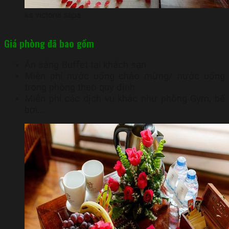
ks victoria sapa
Giá phòng đã bao gồm
Ăn sáng Buffet tại khách sạn
Miễn phí nước uống chào mừng/ nước uống
trong phòng theo quy định.
Miễn phí các dịch vụ khác như phòng Gym, bể
bơi…