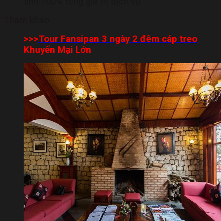
tính 100% tổng giá trị dịch vụ
Tham khảo
>>>
Tour Fansipan 3 ngày 2 đêm cáp treo
Khuyến Mại Lớn