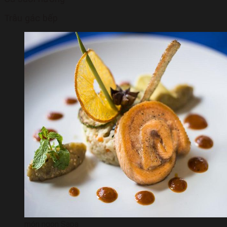
Trâu gác bếp
món ngon Sapa