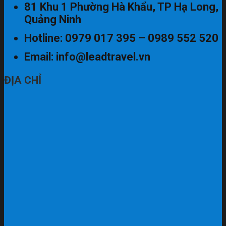
81 Khu 1 Phường Hà Khẩu, TP Hạ Long,
Quảng Ninh
Hotline: 0979 017 395 – 0989 552 520
Email: info@leadtravel.vn
ĐỊA CHỈ