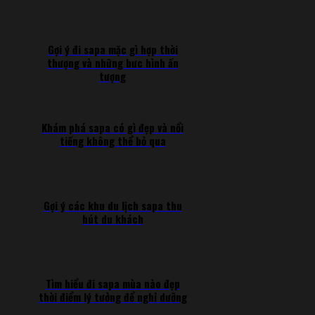
Gợi ý đi sapa mặc gì hợp thời
thượng và những bưc hình ấn
tượng
Khám phá sapa có gì đẹp và nổi
tiếng không thể bỏ qua
Gợi ý các khu du lịch sapa thu
hút du khách
Tìm hiểu đi sapa mùa nào đẹp
thời điểm lý tưởng để nghỉ dưỡng