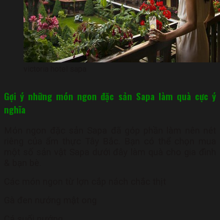
victoria hotel sapa
Gợi ý những món ngon đặc sản Sapa làm quà cực ý
nghĩa
Món ngon đặc sản Sapa đã góp phần làm nên nét
riêng của ẩm thực Tây Bắc. Bạn có thể chọn mua
một số sản vật Sapa dưới đây làm quà cho gia đình
& bạn bè.
Các món ngon từ lợn cắp nách chắc thịt
Gà đen nướng mật ong
Cá suối nướng