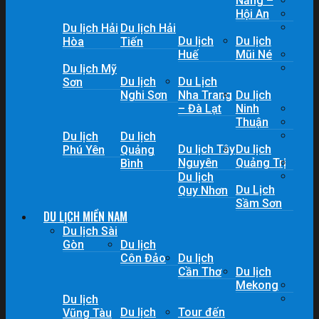
Nẵng –
Hội An
Du lịch Hải
Du lịch Hải
Du lịch
Du lịch
Hòa
Tiến
Huế
Mũi Né
Du lịch Mỹ
Du lịch
Du Lịch
Sơn
Nghi Sơn
Nha Trang
Du lịch
– Đà Lạt
Ninh
Thuận
Du lịch
Du lịch
Du lịch Tây
Du lịch
Phú Yên
Quảng
Nguyên
Quảng Trị
Bình
Du lịch
Du Lịch
Quy Nhơn
Sầm Sơn
DU LỊCH MIỀN NAM
Du lịch Sài
Gòn
Du lịch
Côn Đảo
Du lịch
Cần Thơ
Du lịch
Mekong
Du lịch
Du lịch
Tour đến
Vũng Tàu