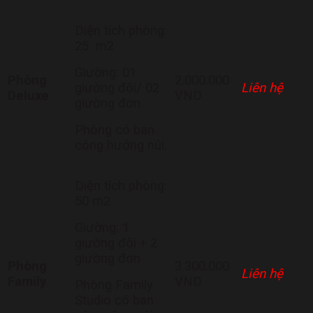
Diện tích phòng:
25 m2
Giường: 01
Phòng
2.000.000
giường đôi/ 02
Liên hệ
Deluxe
VND
giường đơn.
Phòng có ban
công hướng núi.
Diện tích phòng:
50 m2
Giường: 1
giường đôi + 2
giường đơn
Phòng
3.300.000
Liên hệ
Family
VND
Phòng Family
Studio có ban