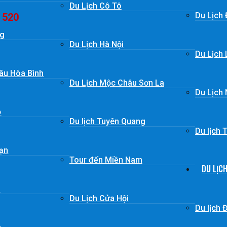
Du Lịch Cô Tô
Du Lịch 
 520
ng
Du Lịch Hà Nội
Du Lịch
âu Hòa Bình
Du Lịch Mộc Châu Sơn La
Du Lịch 
ọ
Du lịch Tuyên Quang
Du lịch
Lạn
Tour đến Miền Nam
DU LỊC
ò
Du Lịch Cửa Hội
Du lịch 