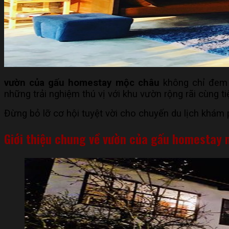
vườn của gấu homestay mộc châu
không chỉ đem 
những trải nghiệm thú vị với khu vườn rộng rãi cùng ti
Đừng bỏ lỡ cơ hội tuyệt vời cho chuyến du lịch khám
Giới thiệu chung về vườn của gấu homestay