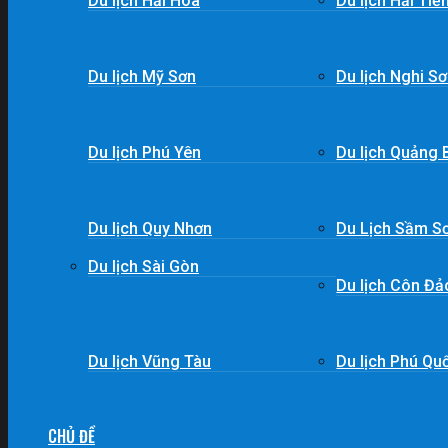
Du lịch Hải Hòa
Du lịch Hải Tiế
Du lịch Mỹ Sơn
Du lịch Nghi S
Du lịch Phú Yên
Du lịch Quảng 
Du lịch Quy Nhơn
Du Lịch Sầm S
Du lịch Sài Gòn
Du lịch Côn Đả
Du lịch Vũng Tàu
Du lịch Phú Qu
CHỦ ĐỀ