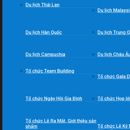
Du lịch Thái Lan
Du lịch Malays
Du lịch Hàn Quốc
Du lịch Trung 
Du lịch Campuchia
Du lịch Châu Â
Tổ chức Team Building
Tổ chức Gala D
Tổ chức Ngày Hội Gia Đình
Tổ chức Họp lớp
Tổ chức Lễ Ra Mắt, Giới thiệu sản
Tổ chức Lễ Kỷ
phẩm