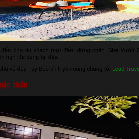
đến cho du khách một đểm dừng chân. Ghé Vườn Củ
ện nghi đa dạng tại đây.
 phá vẻ đẹp Tây Bắc bình yên cùng chúng tôi
Lead Trave
 mộc châu