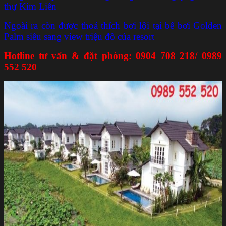
thự Kim Liên
Ngoài ra còn được thoả thích bơi lội tại bể bơi Golden
Palm siêu sang view triệu đô của resort
Hotline tư vấn & đặt phòng: 0904 708 218/ 0989
552 520