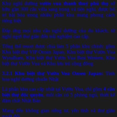
Khu nghỉ dưỡng
vườn vua thanh thuỷ phú thọ
sở
hữu gần 300 căn villa sang trọng và tiện nghi, được bố
trí hài hòa trong nhiều phân khu mang phong cách
riêng biệt.
Đáp ứng mọi nhu cầu nghỉ dưỡng của du khách, từ
nghỉ ngơi thư giãn đến trải nghiệm cao cấp.
Tổng thể resort được chia làm 5 phân khu chính: gồm
Khu biệt thự VIP Onsen Japan, Khu biệt thự Vườn Vua
Wyndham, Khu biệt thự Vườn Vua Best Western, Khu
biệt thự Vườn Vua và Khu lưu trú cộng đồng
3.2.1 Khu biệt thự Vườn Vua Onsen Japan:
Tinh
hoa nghỉ dưỡng chuẩn Nhật
Là phân khu cao cấp nhất tại Vườn Vua, chỉ gồm
4 căn
biệt thự độc quyền
, mỗi căn có 5 phòng ngủ, thiết kế
đậm chất Nhật Bản
Mang đến không gian riêng tư, yên tĩnh và thư giãn
tuyệt đối.