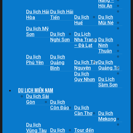
Nẵng –
Hội An
Du lịch Hải
Du lịch Hải
Du lịch
Du lịch
Hòa
Tiến
Huế
Mũi Né
Du lịch Mỹ
Du lịch
Du Lịch
Sơn
Nghi Sơn
Nha Trang
Du lịch
– Đà Lạt
Ninh
Thuận
Du lịch
Du lịch
Du lịch Tây
Du lịch
Phú Yên
Quảng
Nguyên
Quảng Trị
Bình
Du lịch
Du Lịch
Quy Nhơn
Sầm Sơn
DU LỊCH MIỀN NAM
Du lịch Sài
Gòn
Du lịch
Côn Đảo
Du lịch
Cần Thơ
Du lịch
Mekong
Du lịch
Du lịch
Tour đến
Vũng Tàu