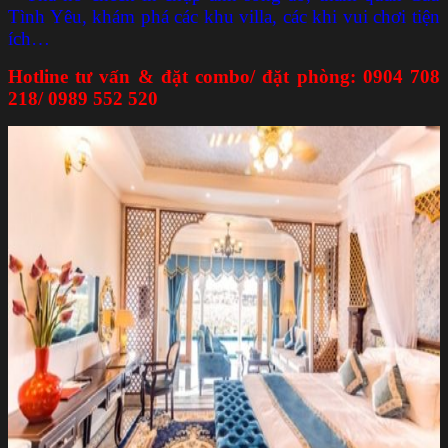
Tình Yêu, khám phá các khu villa, các khi vui chơi tiện
ích…
Hotline tư vấn & đặt combo/ đặt phòng: 0904 708
218/ 0989 552 520