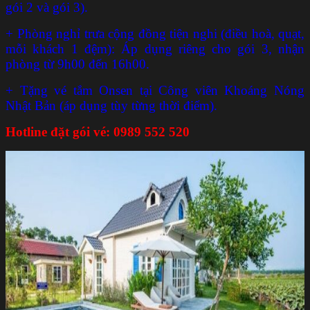
gói 2 và gói 3).
+ Phòng nghỉ trưa cộng đồng tiện nghi (điều hoà, quạt,
mỗi khách 1 đệm): Áp dụng riêng cho gói 3, nhận
phòng từ 9h00 đến 16h00.
+ Tặng vé tắm Onsen tại Công viên Khoáng Nóng
Nhật Bản (áp dụng tùy từng thời điểm).
Hotline đặt gói vé: 0989 552 520