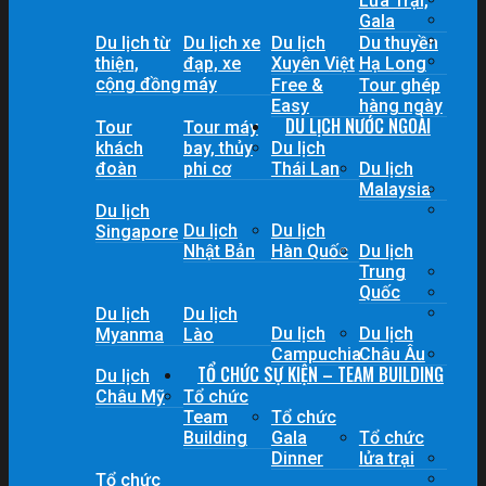
Lửa Trại,
Gala
Du lịch từ
Du lịch xe
Du lịch
Du thuyền
thiện,
đạp, xe
Xuyên Việt
Hạ Long
cộng đồng
máy
Free &
Tour ghép
Easy
hàng ngày
DU LỊCH NƯỚC NGOÀI
Tour
Tour máy
khách
bay, thủy
Du lịch
đoàn
phi cơ
Thái Lan
Du lịch
Malaysia
Du lịch
Du lịch
Du lịch
Singapore
Nhật Bản
Hàn Quốc
Du lịch
Trung
Quốc
Du lịch
Du lịch
Du lịch
Du lịch
Myanma
Lào
Campuchia
Châu Âu
TỔ CHỨC SỰ KIỆN – TEAM BUILDING
Du lịch
Châu Mỹ
Tổ chức
Team
Tổ chức
Building
Gala
Tổ chức
Dinner
lửa trại
Tổ chức