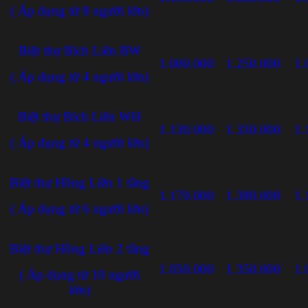
( Áp dụng từ 8 người lớn)
Biệt thự Bích Liên BW
1.000.000
1.250.000
1.
( Áp dụng từ 4 người lớn)
Biệt thự Bích Liên WH
1.130.000
1.330.000
1.
( Áp dụng từ 4 người lớn)
Biệt thự Hồng Liên 1 tầng
1.170.000
1.380.000
1.
( Áp dụng từ 6 người lớn)
Biệt thự Hồng Liên 2 tầng
1.050.000
1.350.000
1.
( Áp dụng từ 10 người
lớn)