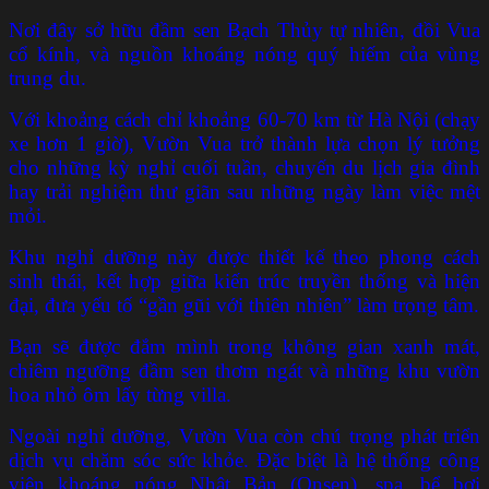
Nơi đây sở hữu đầm sen Bạch Thủy tự nhiên, đồi Vua
cổ kính, và nguồn khoáng nóng quý hiếm của vùng
trung du.
Với khoảng cách chỉ khoảng 60-70 km từ Hà Nội (chạy
xe hơn 1 giờ), Vườn Vua trở thành lựa chọn lý tưởng
cho những kỳ nghỉ cuối tuần, chuyến du lịch gia đình
hay trải nghiệm thư giãn sau những ngày làm việc mệt
mỏi.
Khu nghỉ dưỡng này được thiết kế theo phong cách
sinh thái, kết hợp giữa kiến trúc truyền thống và hiện
đại, đưa yếu tố “gần gũi với thiên nhiên” làm trọng tâm.
Bạn sẽ được đắm mình trong không gian xanh mát,
chiêm ngưỡng đầm sen thơm ngát và những khu vườn
hoa nhỏ ôm lấy từng villa.
Ngoài nghỉ dưỡng, Vườn Vua còn chú trọng phát triển
dịch vụ chăm sóc sức khỏe. Đặc biệt là hệ thống công
viên khoáng nóng Nhật Bản (Onsen), spa, bể bơi