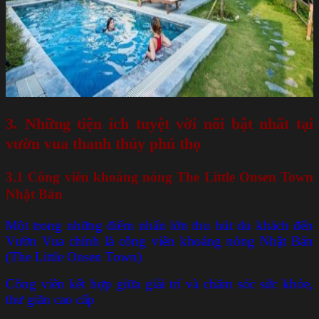
3. Những tiện ích tuyệt vời nổi bật nhất tại
vườn vua thanh thủy phú thọ
3.1 Công viên khoáng nóng The Little Onsen Town
Nhật Bản
Một trong những điểm nhấn lớn thu hút du khách đến
Vườn Vua chính là công viên khoáng nóng Nhật Bản
(The Little Onsen Town)
Công viên kết hợp giữa giải trí và chăm sóc sức khỏe,
thư giãn cao cấp