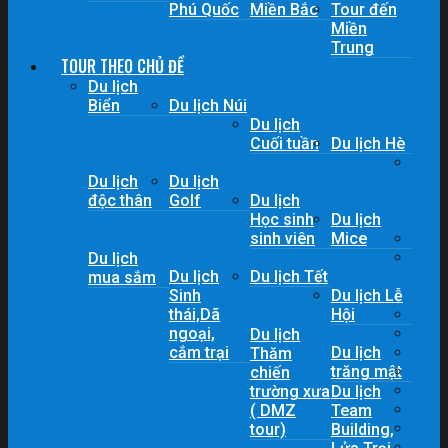
Phú Quốc
Miền Bắc
Tour đến
Miền
Trung
TOUR THEO CHỦ ĐỀ
Du lịch
Biển
Du lịch Núi
Du lịch
Cuối tuần
Du lịch Hè
Du lịch
Du lịch
độc thân
Golf
Du lịch
Học sinh
Du lịch
sinh viên
Mice
Du lịch
Du lịch
Du lịch Tết
mua sắm
Sinh
Du lịch Lễ
thái,Dã
Hội
ngoại,
Du lịch
cắm trại
Du lịch
Thăm
trăng mật
chiến
trường xưa
Du lịch
( DMZ
Team
tour)
Building,