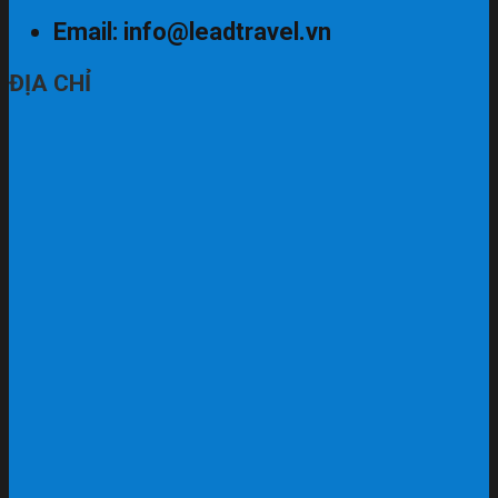
Email: info@leadtravel.vn
ĐỊA CHỈ