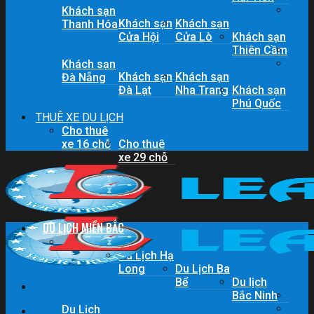
Khách sạn
Khách sạn
Khách sạn
Thanh Hóa
Cửa Hội
Cửa Lò
Khách sạn
Thiên Cầm
Khách sạn
Khách sạn
Khách sạn
Đà Nẵng
Đà Lạt
Nha Trang
Khách sạn
Phú Quốc
THUÊ XE DU LỊCH
Cho thuê
xe 16 chỗ
Cho thuê
xe 29 chỗ
DU LỊCH MIỀN BẮC
Du lịch
Sapa
Du Lịch Hạ
Long
Du Lịch Ba
Bể
Du lịch
Bắc Ninh
Du Lịch