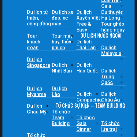
Lửa Trại,
Gala
Du lịch từ
Du lịch xe
Du lịch
Du thuyền
thiện,
đạp, xe
Xuyên Việt
Hạ Long
cộng đồng
máy
Free &
Tour ghép
Easy
hàng ngày
DU LỊCH NƯỚC NGOÀI
Tour
Tour máy
khách
bay, thủy
Du lịch
đoàn
phi cơ
Thái Lan
Du lịch
Malaysia
Du lịch
Du lịch
Du lịch
Singapore
Nhật Bản
Hàn Quốc
Du lịch
Trung
Quốc
Du lịch
Du lịch
Du lịch
Du lịch
Myanma
Lào
Campuchia
Châu Âu
TỔ CHỨC SỰ KIỆN – TEAM BUILDING
Du lịch
Châu Mỹ
Tổ chức
Team
Tổ chức
Building
Gala
Tổ chức
Dinner
lửa trại
Tổ chức