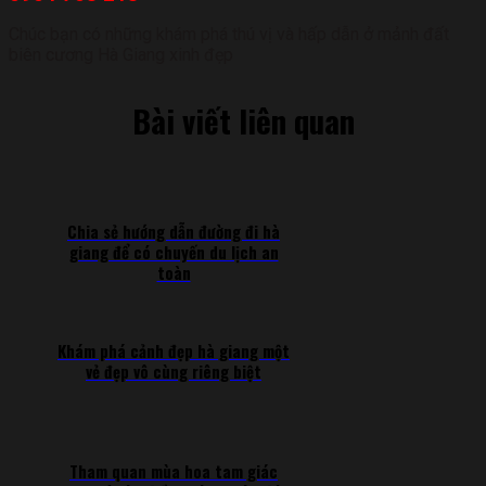
Chúc bạn có những khám phá thú vị và hấp dẫn ở mảnh đất
biên cương Hà Giang xinh đẹp
Bài viết liên quan
Chia sẻ hướng dẫn đường đi hà
giang để có chuyến du lịch an
toàn
Khám phá cảnh đẹp hà giang một
vẻ đẹp vô cùng riêng biệt
Tham quan mùa hoa tam giác