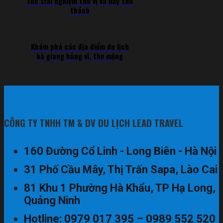
túc trải nghiệm thú vị và đầy thử
thách
Khám phá các địa điểm du lịch
hà giang hùng vĩ, thơ mộng
CÔNG TY TNHH TM & DV DU LỊCH LEAD TRAVEL
160 Đường Cổ Linh - Long Biên - Hà Nội
31 Phố Cầu Mây, Thị Trấn Sapa, Lào Cai
81 Khu 1 Phường Hà Khẩu, TP Hạ Long,
Quảng Ninh
Hotline: 0979 017 395 – 0989 552 520