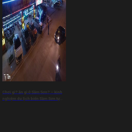
Chơi gì? ăn gì ở Sầm Sơn? – kinh
nghiệm du lịch biển Sầm Sơn tự
túc