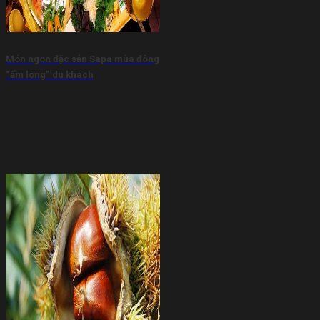
Món ngon đặc sản Sapa mùa đông
“ấm lòng” du khách