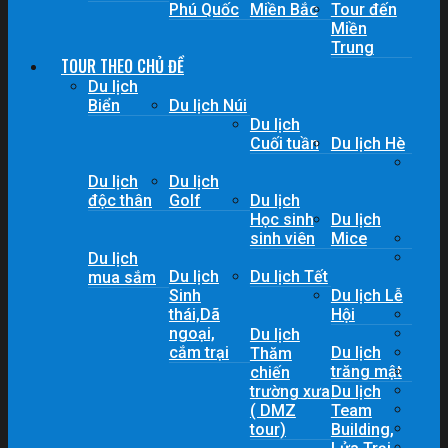
Phú Quốc
Miền Bắc
Tour đến
Miền
Trung
TOUR THEO CHỦ ĐỀ
Du lịch
Biển
Du lịch Núi
Du lịch
Cuối tuần
Du lịch Hè
Du lịch
Du lịch
độc thân
Golf
Du lịch
Học sinh
Du lịch
sinh viên
Mice
Du lịch
Du lịch
Du lịch Tết
mua sắm
Sinh
Du lịch Lễ
thái,Dã
Hội
ngoại,
Du lịch
cắm trại
Du lịch
Thăm
trăng mật
chiến
trường xưa
Du lịch
( DMZ
Team
tour)
Building,