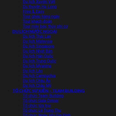
Du lịch Xuyên Việt
Du thuyền Hạ Long
Free & Easy
Tour ghép hàng ngày
Tour khách đoàn
Tour máy bay, thủy phi cơ
DU LỊCH NƯỚC NGOÀI
Du lịch Thái Lan
Du lịch Malaysia
Du lịch Singapore
Du lịch Nhật Bản
Du lịch Hàn Quốc
Du lịch Trung Quốc
Du lịch Myanma
Du lịch Lào
Du lịch Campuchia
Du lịch Châu Âu
Du lịch Châu Mỹ
TỔ CHỨC SỰ KIỆN – TEAM BUILDING
Tổ chức Team Building
Tổ chức Gala Dinner
Tổ chức lửa trại
Tổ chức Lễ Trung Thu
Tổ chức Ngày Hội Gia Đình