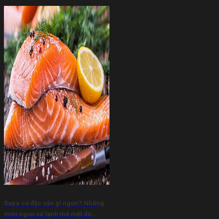
Sapa có đặc sản gì ngon? Những
món ngon xứ lạnh mê mệt du