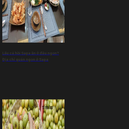
Lẩu cá hồi Sapa ăn ở đâu ngon?
Địa chỉ quán ngon ở Sapa