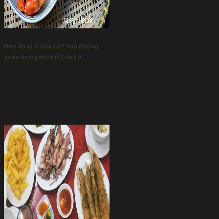
Nên ăn gì ở Cửa Lò? Top những
quán ăn ngon rẻ ở Cửa Lò