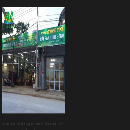
Top 3 nhà hàng ngon biển Hải Tiến