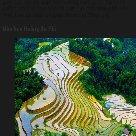
góc cua tay áo gấp, tận hưởng cảm giác thả mình
xuống những con dốc và cơn gió mát lành phả vào
mặt, bạn sẽ thấy chuyến đi cực kì đáng giá.
Mùa hẹn Hoàng Su Phì