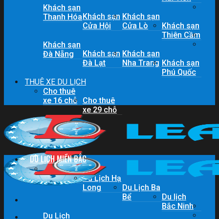
Khách sạn
Khách sạn
Khách sạn
Thanh Hóa
Cửa Hội
Cửa Lò
Khách sạn
Thiên Cầm
Khách sạn
Khách sạn
Khách sạn
Đà Nẵng
Đà Lạt
Nha Trang
Khách sạn
Phú Quốc
THUÊ XE DU LỊCH
Cho thuê
xe 16 chỗ
Cho thuê
xe 29 chỗ
DU LỊCH MIỀN BẮC
Du lịch
Sapa
Du Lịch Hạ
Long
Du Lịch Ba
Bể
Du lịch
Bắc Ninh
Du Lịch