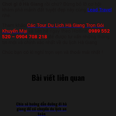
Chơi gì ở Hà Giang
rồi chứ? Đừng bỏ lỡ cơ hội
khám phá mảnh đất tuyệt đẹp này cùng
Lead Travel
nhé.
Tham khảo
Các Tour Du Lịch Hà Giang Trọn Gói
Khuyến Mại
và liên hệ ngay theo Hotline
0989 552
520 – 0904 708 218
để được tư vấn những thông
tin mới và chính xác nhất về du lịch Hà Giang
Chúc bạn có kì nghỉ trọn vẹn và thoải mái nhất !
Bài viết liên quan
Chia sẻ hướng dẫn đường đi hà
giang để có chuyến du lịch an
toàn