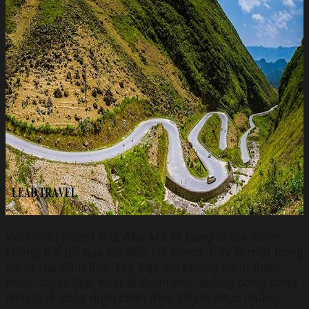
Với nhiều phượt thủ, đèo Mã Pí Lèng là địa điểm
không thể bỏ qua khi đến Hà Giang. Đây là một trong
số tứ đại đỉnh đèo Tây Bắc với phong cảnh thiên
nhiên tuyệt đẹp, nhất là đoạn nhìn xuống dòng sông
Nho Quế chảy dưới chân đèo. Chinh phục những