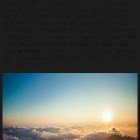
Chiêu Lầu Thi và Tây Côn Lĩnh. Tây Côn Lĩnh còn
được biết đến cái tên khác là “nóc nhà Đông Bắc”
với độ cao 2.427m, tuy không phải là ngọn núi cao
nhất Việt Nam nhưng với việc chinh phục Tây Côn
Lĩnh khó hơn rất nhiều bởi cung đường xa, chưa hình
thành tuyến như Fansipan. Trong chuyến hành trình
chinh phục Tây Côn Lĩnh, du khách sẽ được chiêm
ngưỡng những rừng chè Shan tuyết cổ thụ hơn trăm
năm tuổi, ao nuôi cá hồi và biển mây bồng bềnh trên
đỉnh Tây Côn Lĩnh hùng vĩ.