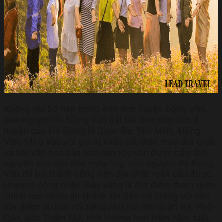
Không chỉ bó hẹp trong diện tích huyện Đồng Văn,
cao nguyên đá Đồng Văn trải dài trên diện tích 4
huyện của Hà Giang là Quản Bạ, Yên Minh, Đồng
Văn, Mèo Vạc với giá trị khảo cổ, diện mạo địa chất
và nét văn hóa bản sắc dân tộc vẫn được bảo tồn
nguyên vẹn cho đến ngày nay, cao nguyên đá Đồng
Văn đã trở thành công viên địa chất toàn cầu được
Unesco công nhận. Đây cũng là địa điểm tham quan
chính của nhiều du khách khi đến Hà Giang với các
địa điểm du lịch nổi tiếng như núi đôi Quản Bạ, Phố
Cáo, dốc Thẩm Mã, nhà Vương hơn trăm năm tuổi,