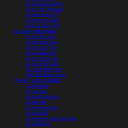
Du lịch Quảng Bình
Du lịch Tây Nguyên
Du lịch Quảng Trị
Du lịch Quy Nhơn
Du Lịch Sầm Sơn
DU LỊCH MIỀN NAM
Du lịch Sài Gòn
Du lịch Côn Đảo
Du lịch Cần Thơ
Du lịch Mekong
Du lịch Vũng Tàu
Du lịch Phú Quốc
Tour đến Miền Bắc
Tour đến Miền Trung
TOUR THEO CHỦ ĐỀ
Du lịch Biển
Du lịch Núi
Du lịch Cuối tuần
Du lịch Hè
Du lịch độc thân
Du lịch Golf
Du lịch Học sinh sinh viên
Du lịch Mice