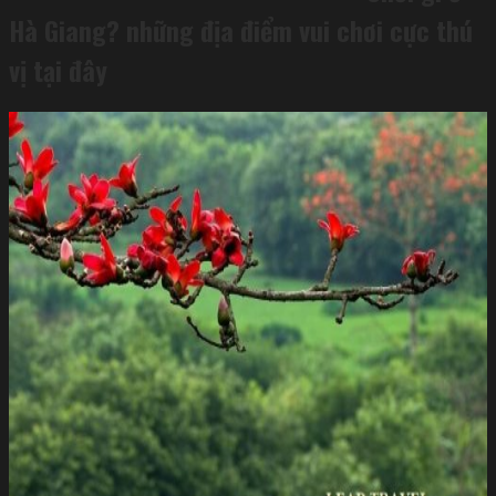
Hà Giang? những địa điểm vui chơi cực thú
vị tại đây