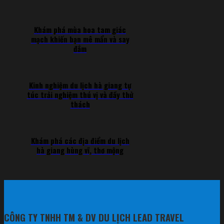
Khám phá mùa hoa tam giác
mạch khiến bạn mê mẩn và say
đắm
Kinh nghiệm du lịch hà giang tự
túc trải nghiệm thú vị và đầy thử
thách
Khám phá các địa điểm du lịch
hà giang hùng vĩ, thơ mộng
CÔNG TY TNHH TM & DV DU LỊCH LEAD TRAVEL