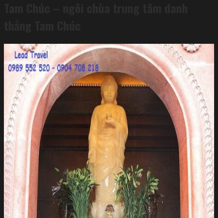
Tam Chúc – ngôi chùa trung tâm danh
thắng Tam Chúc