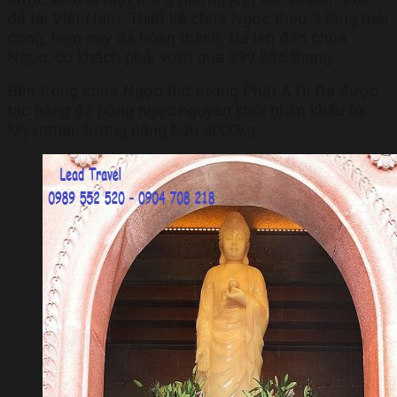
đá tại Việt Nam. Thiết kế chùa Ngọc theo 3 tầng mái
cong, hiện nay đã hòan thành. Để lên đến chùa
Ngọc, du khách phải vượt qua 299 bậc thang.
Bên trong chùa Ngọc thờ tượng Phật A Di Đà được
tạc bằng đá hồng ngọc nguyên khối nhập khẩu từ
Myanmar, tượng nặng hơn 4000kg.