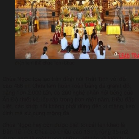
điện tam thế chùa Tam Chúc
Chùa Ngọc tọa lạc trên đỉnh núi Thất Tinh với độ
cao 468 m. Chùa làm hoàn toàn bằng đá granit đỏ,
nặng hơn 2.000 tấn, do 200 nghệ nhân nổi tiếng của
Ấn Độ thiết kế, lắp ráp trong hơn một năm. Điều đặc
biệt, các khớp nối không phải dùng đến xi măng, keo
dính mà sử dụng mộng đá.
Chùa Ngọc hay còn được biết tới cái tên khác là
Đàn Tế Trời. Chùa có chiều cao 13 m, rộng 36 m2
được xem là một trong những kiệt tác về kiến trúc