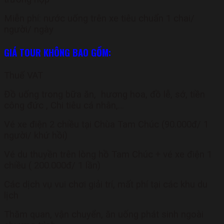
Miễn phí: nước uống trên xe tiêu chuẩn 1 chai/
người/ ngày
GIÁ TOUR KHÔNG BAO GỒM:
Thuế VAT
Đồ uống trong bữa ăn, hương hoa, đồ lễ, sớ, tiền
công đức , Chi tiêu cá nhân,…
Vé xe điện 2 chiều tại Chùa Tam Chúc (90.000đ/ 1
người/ khứ hồi)
Vé du thuyền trên lòng hồ Tam Chúc + vé xe điện 1
chiều ( 200.000đ/ 1 lần)
Các dịch vụ vui chơi giải trí, mất phí tại các khu du
lịch
Thăm quan, vận chuyển, ăn uống phát sinh ngoài