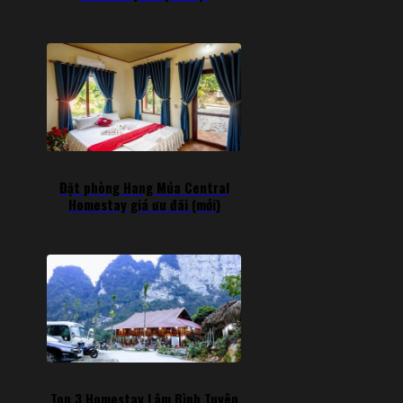
Đặt phòng Hang Múa Central
Homestay giá ưu đãi (mới)
Top 3 Homestay Lâm Bình Tuyên