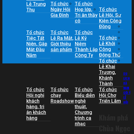
Tổ chức
Tổ chức
Lễ Trung
Ngày Hội
Họp lớp,
Tổ chức
Thu
Gia Đình
Tri ân thầy
Lễ Hội, Sự
cô
Kiện Cộng
Đồng
Tổ chức
Tổ chức
Tổ chức
Tổ chức
Tiệc Tất
Lễ Ra Mắt,
Lễ Kỷ
Lễ Khởi
Niên, Gặp
Giới thiệu
Niệm
Công
Mặt Đầu
sản phẩm
Thành Lập
Động Thổ
Năm
Công Ty
Tổ chức
Lễ Khai
Trương,
DU
Khánh
LỊCH
HÀ
Thành
NAM
,
Tổ chức
Tổ chức
Tổ chức
Tổ chức
GỢI Ý
,
Hội nghị
chạy
Biểu diễn
Hội Chợ
LỄ
khách
Roadshow
nghệ
Triển Lãm
HỘI
hàng, tri
thuật,
ân khách
Chương
Khám phá
hàng
trình ca
nhạc
Chùa Ngọc