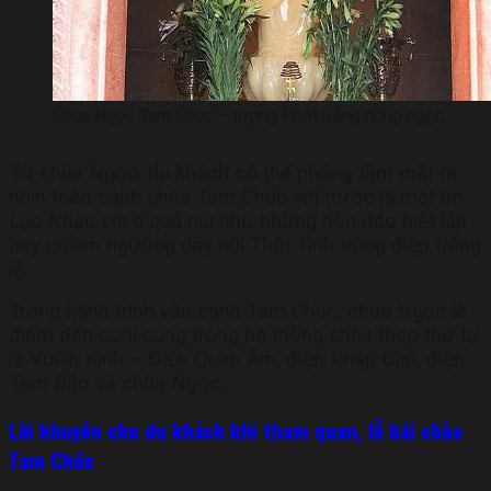
Chùa Ngọc Tam Chúc – tượng Phật bằng hồng ngọc
Từ chùa Ngọc, du khách có thể phóng tầm mắt ra
nhìn toàn cảnh chùa Tam Chúc với trước là mặt hồ
Lục Nhạc với 6 quả núi như những hòn đảo biệt lập
hay chiêm ngưỡng dãy núi Thất Tinh trùng điệp tráng
lệ.
Trong hành trình vãn cảnh Tam Chúc, chùa Ngọc là
điểm đến cuối cùng trong hệ thống chùa theo thứ tự
là Vườn Kinh – Điện Quan Âm, điện Pháp Chủ, điện
Tam Bảo và chùa Ngọc.
Lời khuyên cho du khách khi tham quan, lễ bái chùa
Tam Chúc