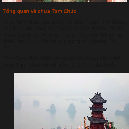
Tổng quan về chùa Tam Chúc
Chùa Tam Chúc tọa lạc tại Ba Sao, huyện Kim Bảng,
tỉnh Hà Nam, cách thành phố Phủ Lý khoảng 20 km.
Khoảng cách từ Hà Nội – Tam Chúc hơn 60 km, từ
chùa Tam Chúc đến chùa Hương chỉ khoảng 10
km…
Chùa Tam Chúc hiện nay được xây dựng bên cạnh
chùa Tam Chúc cổ
có niên đại từ thời nhà Đinh.