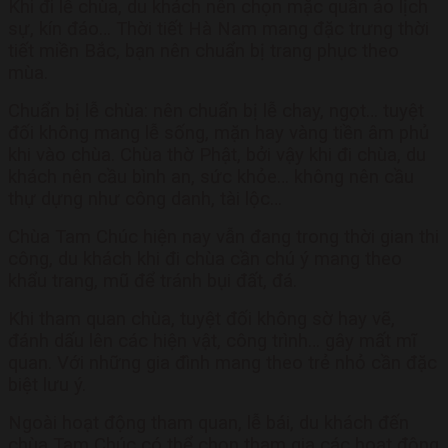
Khi đi lễ chùa, du khách nên chọn mặc quần áo lịch
sự, kín đáo… Thời tiết Hà Nam mang đặc trưng thời
tiết miền Bắc, bạn nên chuẩn bị trang phục theo
mùa.
Chuẩn bị lễ chùa: nên chuẩn bị lễ chay, ngọt… tuyệt
đối không mang lễ sống, mặn hay vàng tiền âm phủ
khi vào chùa. Chùa thờ Phật, bởi vậy khi đi chùa, du
khách nên cầu bình an, sức khỏe… không nên cầu
thự dựng như công danh, tài lộc…
Chùa Tam Chúc hiện nay vẫn đang trong thời gian thi
công, du khách khi đi chùa cần chú ý mang theo
khẩu trang, mũ để tránh bụi đất, đá.
Khi tham quan chùa, tuyệt đối không sờ hay vẽ,
đánh dấu lên các hiện vật, công trình… gây mất mĩ
quan. Với những gia đình mang theo trẻ nhỏ cần đặc
biệt lưu ý.
Ngoài hoạt động tham quan, lễ bái, du khách đến
chùa Tam Chúc có thể chọn tham gia các hoạt động