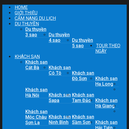
Skip
HOME
to
GIỚI THIỆU
content
CẨM NANG DU LỊCH
DU THUYỀN
Du thuyền
3 sao
Du thuyền
4 sao
Du thuyền
5 sao
TOUR THEO
NGÀY
KHÁCH SẠN
Khách sạn
Cát Bà
Khách sạn
Cô Tô
Khách sạn
Đồ Sơn
Khách sạn
Hạ Long
Khách sạn
Khách sạn
Khách sạn
Hà Nội
Sapa
Tam Đảo
Khách sạn
Hà Giang
Khách sạn
Khách sạn
Khách sạn
Mộc Châu
Ninh Bình
Sầm Sơn
Khách sạn
Sơn La
Hải Tiến