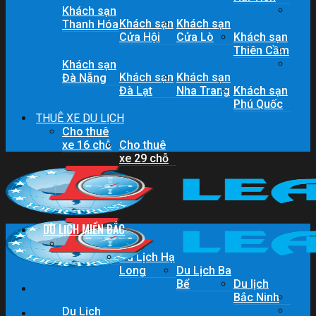
Khách sạn
Khách sạn
Khách sạn
Thanh Hóa
Cửa Hội
Cửa Lò
Khách sạn
Thiên Cầm
Khách sạn
Khách sạn
Khách sạn
Đà Nẵng
Đà Lạt
Nha Trang
Khách sạn
Phú Quốc
THUÊ XE DU LỊCH
Cho thuê
xe 16 chỗ
Cho thuê
xe 29 chỗ
DU LỊCH MIỀN BẮC
Du lịch
Sapa
Du Lịch Hạ
Long
Du Lịch Ba
Bể
Du lịch
Bắc Ninh
Du Lịch