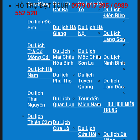
Du Lịch
Du Lịch Cô
Cao Bằng
HỖ TRỢ ĐẶT TOUR:
0979 017 395 / 0989
Cát Bà
Tô
Du Lịch
552 520
Điện Biên
Du lịch Đồ
Du lịch Hà
Du Lịch Hà
Sơn
Giang
Nội
Du Lịch
Lạng Sơn
Du Lịch
Du Lịch
Du Lịch
Trà Cổ
Mai Châu
Mộc Châu
Du Lịch
Móng Cái
Hòa Bình
Sơn La
Ninh Bình
Du Lịch Hà
Du lịch
Du lịch
Nam
Phú Thọ
Tuyên
Du lịch
Quang
Tam Đảo
Du lịch
Du Lịch
Tour đến
Thái
DU LỊCH MIỀN
Quan Lạn
Miền Nam
Nguyên
TRUNG
Du lịch
Thiên Cầm
Du Lịch
Cửa Lò
Du Lịch
Cửa Hội
Du lịch Đà