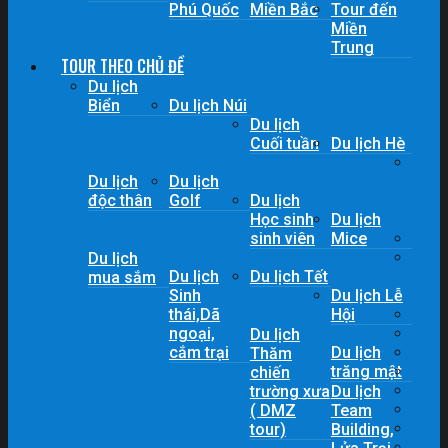
Phú Quốc
Miền Bắc
Tour đến
Miền
Trung
TOUR THEO CHỦ ĐỀ
Du lịch
Biển
Du lịch Núi
Du lịch
Cuối tuần
Du lịch Hè
Du lịch
Du lịch
độc thân
Golf
Du lịch
Học sinh
Du lịch
sinh viên
Mice
Du lịch
Du lịch
Du lịch Tết
mua sắm
Sinh
Du lịch Lễ
thái,Dã
Hội
ngoại,
Du lịch
cắm trại
Du lịch
Thăm
trăng mật
chiến
trường xưa
Du lịch
( DMZ
Team
tour)
Building,