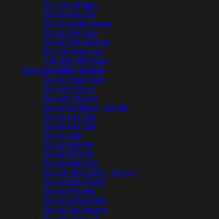
Du Lịch Hà Nam
Du lịch Phú Thọ
Du lịch Tuyên Quang
Du lịch Tam Đảo
Du lịch Thái Nguyên
Du Lịch Quan Lạn
Tour đến Miền Nam
DU LỊCH MIỀN TRUNG
Du lịch Thiên Cầm
Du Lịch Cửa Lò
Du Lịch Cửa Hội
Du lịch Đà Nẵng – Hội An
Du lịch Hải Hòa
Du lịch Hải Tiến
Du lịch Huế
Du lịch Mũi Né
Du lịch Mỹ Sơn
Du lịch Nghi Sơn
Du Lịch Nha Trang – Đà Lạt
Du lịch Ninh Thuận
Du lịch Phú Yên
Du lịch Quảng Bình
Du lịch Tây Nguyên