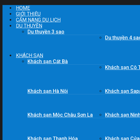
Skip
HOME
to
GIỚI THIỆU
content
CẨM NANG DU LỊCH
DU THUYỀN
Du thuyền 3 sao
Du thuyền 4 sa
KHÁCH SẠN
Khách sạn Cát Bà
Khách sạn Cô 
Khách sạn Hà Nội
Khách sạn Sap
Khách sạn Mộc Châu Sơn La
Khách sạn Ninh
Khách sạn Thanh Hóa
Khách sạn Cửa