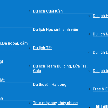
Du lịch Cuối tuần
Du lịch 
Du lịch Học sinh sinh viên
Du lịch 
ái,Dã ngoại, cắm
Du lịch Tết
Du lịch 
ật
Du lịch Team Building, Lửa Trại,
Gala
Du lịch 
iệt
Du thuyền Hạ Long
Free & 
àn
Tour máy bay, thủy phi cơ
DU LỊC