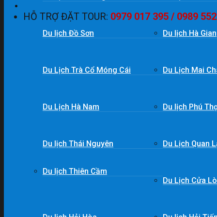
HỖ TRỢ ĐẶT TOUR:
0979 017 395 / 0989 552
Du lịch Đồ Sơn
Du lịch Hà Gia
Du Lịch Trà Cổ Móng Cái
Du Lịch Mai Ch
Du Lịch Hà Nam
Du lịch Phú Th
Du lịch Thái Nguyên
Du Lịch Quan 
Du lịch Thiên Cầm
Du Lịch Cửa L