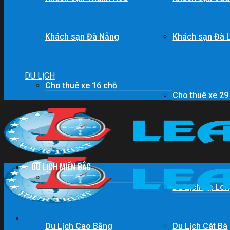
Khách sạn Đà Nẵng
Khách sạn Đà 
DU LỊCH
Cho thuê xe 16 chỗ
Cho thuê xe 29
DU LỊCH MIỀN BẮC
Du lịch Sapa
Du Lịch Hạ Lo
Du Lịch Cao Bằng
Du Lịch Cát Bà