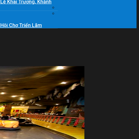
 Lễ Khai Trương, Khánh
 Hội Chợ Triển Lãm