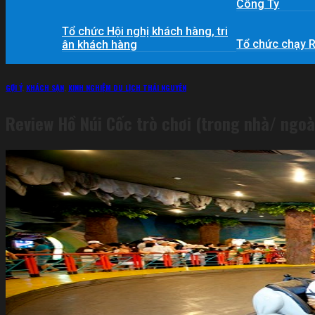
Công Ty
Tổ chức Hội nghị khách hàng, tri
Tổ chức chạy
ân khách hàng
GỢI Ý
,
KHÁCH SẠN
,
KINH NGHIỆM DU LỊCH THÁI NGUYÊN
Review Hồ Núi Cốc trò chơi (trong nhà/ ngoài 