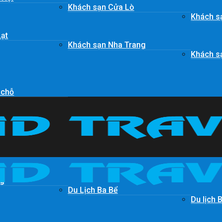
Khách sạn Cửa Lò
Khách s
Lạt
Khách sạn Nha Trang
Khách s
 chỗ
ng
Du Lịch Ba Bể
Du lịch 