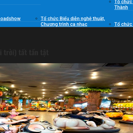
Tổ chức
Thành
 Roadshow
Tổ chức Biểu diễn nghệ thuật,
Chương trình ca nhạc
Tổ chức
trời) tất tần tật