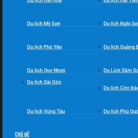
Du lịch Hải Hòa
Du lịch Hải Tiế
Du lịch Mỹ Sơn
Du lịch Nghi S
Du lịch Phú Yên
Du lịch Quảng 
Du lịch Quy Nhơn
Du Lịch Sầm S
Du lịch Sài Gòn
Du lịch Côn Đả
Du lịch Vũng Tàu
Du lịch Phú Qu
CHỦ ĐỀ