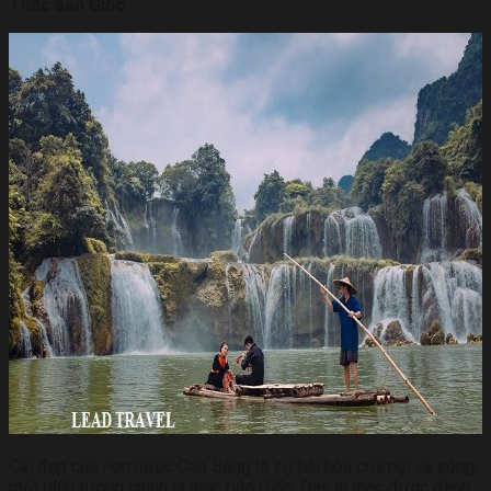
Thác bản Giốc
Cái đẹp của non nước Cao Bằng là sự hài hòa của núi và sông,
một biểu tượng chính là thác bản Giốc. Đây là thác được đánh