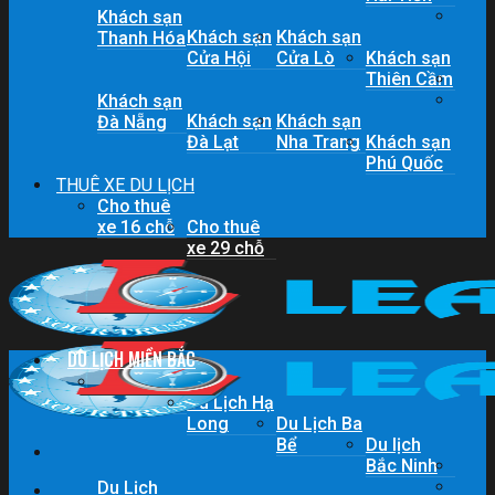
Khách sạn
Khách sạn
Khách sạn
Thanh Hóa
Cửa Hội
Cửa Lò
Khách sạn
Thiên Cầm
Khách sạn
Khách sạn
Khách sạn
Đà Nẵng
Đà Lạt
Nha Trang
Khách sạn
Phú Quốc
THUÊ XE DU LỊCH
Cho thuê
xe 16 chỗ
Cho thuê
xe 29 chỗ
DU LỊCH MIỀN BẮC
Du lịch
Sapa
Du Lịch Hạ
Long
Du Lịch Ba
Bể
Du lịch
Bắc Ninh
Du Lịch