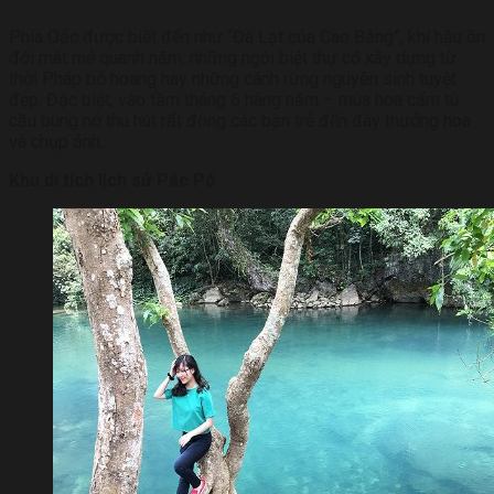
Phia Oắc được biết đến như “Đà Lạt của Cao Bằng”, khí hậu ôn
đới mát mẻ quanh năm, những ngôi biệt thự cổ xây dựng từ
thời Pháp bỏ hoang hay những cánh rừng nguyên sinh tuyệt
đẹp. Đặc biệt, vào tầm tháng 6 hàng năm – mùa hoa cẩm tú
cầu bung nở thu hút rất đông các bạn trẻ đến đây thưởng hoa
và chụp ảnh.
Khu di tích lịch sử Pác Pó