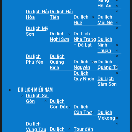
Nẵng –
Hội An
Du lịch Hải
Du lịch Hải
Du lịch
Du lịch
Hòa
Tiến
Huế
Mũi Né
Du lịch Mỹ
Du lịch
Du Lịch
Sơn
Nghi Sơn
Nha Trang
Du lịch
– Đà Lạt
Ninh
Thuận
Du lịch
Du lịch
Du lịch Tây
Du lịch
Phú Yên
Quảng
Nguyên
Quảng Trị
Bình
Du lịch
Du Lịch
Quy Nhơn
Sầm Sơn
DU LỊCH MIỀN NAM
Du lịch Sài
Gòn
Du lịch
Côn Đảo
Du lịch
Cần Thơ
Du lịch
Mekong
Du lịch
Du lịch
Tour đến
Vũng Tàu