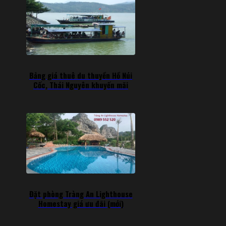
Bảng giá thuê du thuyền Hồ Núi
Cốc, Thái Nguyên khuyến mãi
Đặt phòng Tràng An Lighthouse
Homestay giá ưu đãi (mới)