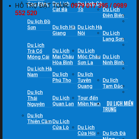
Du Lịch
Du Lịch Cô
Cao Bằng
HỖ TRỢ ĐẶT TOUR:
0979 017 395 / 0989
Cát Bà
Tô
Du Lịch
552 520
Điện Biên
Du lịch Đồ
Du lịch Hà
Du Lịch Hà
Sơn
Giang
Nội
Du Lịch
Lạng Sơn
Du Lịch
Du Lịch
Du Lịch
Trà Cổ
Mai Châu
Mộc Châu
Du Lịch
Móng Cái
Hòa Bình
Sơn La
Ninh Bình
Du Lịch Hà
Du lịch
Du lịch
Nam
Phú Thọ
Tuyên
Du lịch
Quang
Tam Đảo
Du lịch
Du Lịch
Tour đến
Thái
DU LỊCH MIỀN
Quan Lạn
Miền Nam
Nguyên
TRUNG
Du lịch
Thiên Cầm
Du Lịch
Cửa Lò
Du Lịch
Cửa Hội
Du lịch Đà