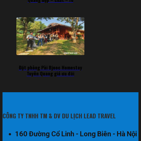
Đặt phòng Pài Bjooc Homestay
Tuyên Quang giá ưu đãi
CÔNG TY TNHH TM & DV DU LỊCH LEAD TRAVEL
160 Đường Cổ Linh - Long Biên - Hà Nội