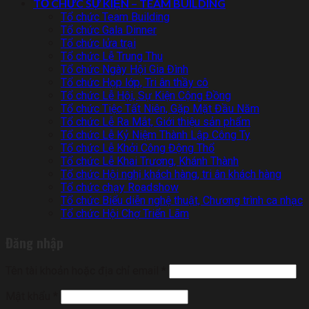
TỔ CHỨC SỰ KIỆN – TEAM BUILDING
Tổ chức Team Building
Tổ chức Gala Dinner
Tổ chức lửa trại
Tổ chức Lễ Trung Thu
Tổ chức Ngày Hội Gia Đình
Tổ chức Họp lớp, Tri ân thầy cô
Tổ chức Lễ Hội, Sự Kiện Cộng Đồng
Tổ chức Tiệc Tất Niên, Gặp Mặt Đầu Năm
Tổ chức Lễ Ra Mắt, Giới thiệu sản phẩm
Tổ chức Lễ Kỷ Niệm Thành Lập Công Ty
Tổ chức Lễ Khởi Công Động Thổ
Tổ chức Lễ Khai Trương, Khánh Thành
Tổ chức Hội nghị khách hàng, tri ân khách hàng
Tổ chức chạy Roadshow
Tổ chức Biểu diễn nghệ thuật, Chương trình ca nhạc
Tổ chức Hội Chợ Triển Lãm
Đăng nhập
Tên tài khoản hoặc địa chỉ email
*
Mật khẩu
*