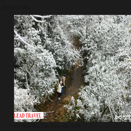
Núi Phia Oắc
lên Phia Oắc Cao Bằng săn tuyết