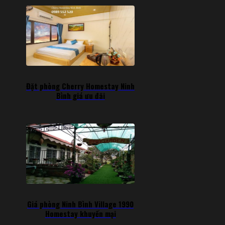
Đặt phòng Cherry Homestay Ninh
Bình giá ưu đãi
Giá phòng Ninh Bình Village 1990
Homestay khuyến mại