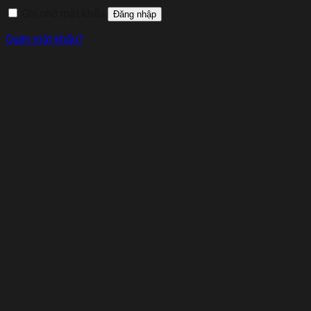
Ghi nhớ mật khẩu
Đăng nhập
Quên mật khẩu?