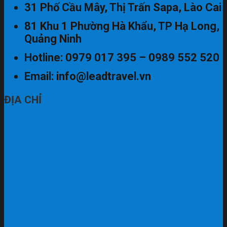
31 Phố Cầu Mây, Thị Trấn Sapa, Lào Cai
81 Khu 1 Phường Hà Khẩu, TP Hạ Long,
Quảng Ninh
Hotline: 0979 017 395 – 0989 552 520
Email: info@leadtravel.vn
ĐỊA CHỈ