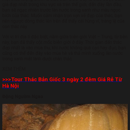
giá đẹp nhất trong khu vực và trên thế giới, đến đây lần đầu,
bạn sẽ ngạc nhiên trước làn nước trong xanh như màu ngọc
bích của thác. Muốn cảm nhận trọn vẹn vẻ đẹp của thác, bạn
nên ngược dòng thác lên trên để thấy cái hùng vĩ, tráng lệ của
con thác này.
Với vị trí địa lí đặc biệt, nằm giữa biên giới Việt – Trung, từ bên
này, bạn đã thấy cột mốc biên giới ở đây. Thời gian đến thác
đẹp nhất là vào mùa thu, khi nước không quá cạn hay đục, bạn
cũng có thể đến đây vào mùa hè và thả mình xuống làn nước
trong xanh mát lành dưới chân thác.
XEM THÊM
>>>Tour Thác Bản Giốc 3 ngày 2 đêm Giá Rẻ Từ
Hà Nội
Động Ngườm Ngao