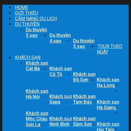
Skip
HOME
to
GIỚI THIỆU
content
CẨM NANG DU LỊCH
DU THUYỀN
Du thuyền
3 sao
Du thuyền
4 sao
Du thuyền
5 sao
TOUR THEO
NGÀY
KHÁCH SẠN
Khách sạn
Cát Bà
Khách sạn
Cô Tô
Khách sạn
Đồ Sơn
Khách sạn
Hạ Long
Khách sạn
Khách sạn
Khách sạn
Hà Nội
Sapa
Tam Đảo
Khách sạn
Hà Giang
Khách sạn
Khách sạn
Khách sạn
Mộc Châu
Ninh Bình
Sầm Sơn
Khách sạn
Sơn La
Hải Tiến