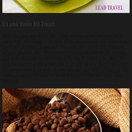
Cà phê Buôn Mê Thuột
Nếu bạn ghé qua Buôn Mê Thuột thì không nên bỏ qua thức
uống đặc sản ở đây – cà phê. Ở thủ phủ cà phê này, bạn có thể
tìm thấy các loại cà phê mà bạn nghĩ đến, từ cà phê chồn tới
cà phê gói pha sẵn. Thưởng thức một ly cà phê và tận hưởng
quá trình chế biến ra nó là một điều thú vị ở Đắc Lắc. Nếu đã
ưng cái hương vị nồng nàn đặc biệt của cà phê Buôn Mê Thuột
rồi thì hãy mua ít cà phê về làm quà cho gia đình và bạn bè. Rất
hiếm có cơ hội để mua và thưởng thức cà phê tại vườn luôn
đấy nhé.