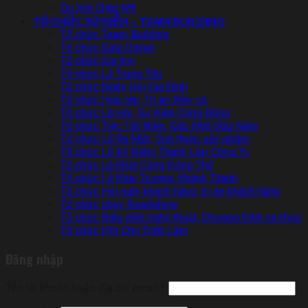
Du lịch Châu Mỹ
TỔ CHỨC SỰ KIỆN – TEAM BUILDING
Tổ chức Team Building
Tổ chức Gala Dinner
Tổ chức lửa trại
Tổ chức Lễ Trung Thu
Tổ chức Ngày Hội Gia Đình
Tổ chức Họp lớp, Tri ân thầy cô
Tổ chức Lễ Hội, Sự Kiện Cộng Đồng
Tổ chức Tiệc Tất Niên, Gặp Mặt Đầu Năm
Tổ chức Lễ Ra Mắt, Giới thiệu sản phẩm
Tổ chức Lễ Kỷ Niệm Thành Lập Công Ty
Tổ chức Lễ Khởi Công Động Thổ
Tổ chức Lễ Khai Trương, Khánh Thành
Tổ chức Hội nghị khách hàng, tri ân khách hàng
Tổ chức chạy Roadshow
Tổ chức Biểu diễn nghệ thuật, Chương trình ca nhạc
Tổ chức Hội Chợ Triển Lãm
Đăng nhập
Tên tài khoản hoặc địa chỉ email
*