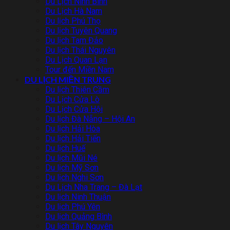
Du Lịch Ninh Bình
Du Lịch Hà Nam
Du lịch Phú Thọ
Du lịch Tuyên Quang
Du lịch Tam Đảo
Du lịch Thái Nguyên
Du Lịch Quan Lạn
Tour đến Miền Nam
DU LỊCH MIỀN TRUNG
Du lịch Thiên Cầm
Du Lịch Cửa Lò
Du Lịch Cửa Hội
Du lịch Đà Nẵng – Hội An
Du lịch Hải Hòa
Du lịch Hải Tiến
Du lịch Huế
Du lịch Mũi Né
Du lịch Mỹ Sơn
Du lịch Nghi Sơn
Du Lịch Nha Trang – Đà Lạt
Du lịch Ninh Thuận
Du lịch Phú Yên
Du lịch Quảng Bình
Du lịch Tây Nguyên