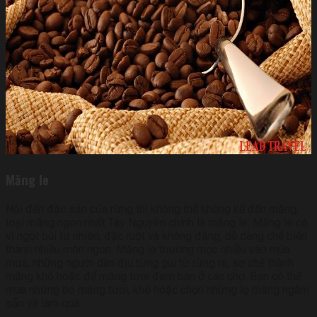
Măng le
Nói đến đặc sản của rừng thì không thể không kể đến măng,
loại măng ngon nhất Tây Nguyên chính là măng le. Măng le có
vị ngọt bùi tự nhiên, đặc ruột và không đắng, dễ dàng chế biến
thành nhiều món ngon. Măng le thường mọc nhiều vào mùa
mưa, những người dân địu từng gùi từ rừng ra, sơ chế thành
măng khô hoặc để măng tươi đem bán ở các chợ. Bạn có thể
mua những bó măng tươi, khô hoặc chọn những lọ măng ngâm
sẵn về làm quà.