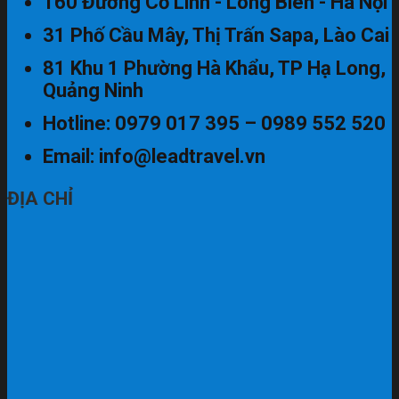
160 Đường Cổ Linh - Long Biên - Hà Nội
31 Phố Cầu Mây, Thị Trấn Sapa, Lào Cai
81 Khu 1 Phường Hà Khẩu, TP Hạ Long,
Quảng Ninh
Hotline: 0979 017 395 – 0989 552 520
Email: info@leadtravel.vn
ĐỊA CHỈ