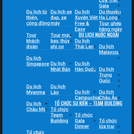
Lửa Trại,
Gala
Du lịch từ
Du lịch xe
Du lịch
Du thuyền
thiện,
đạp, xe
Xuyên Việt
Hạ Long
cộng đồng
máy
Free &
Tour ghép
Easy
hàng ngày
DU LỊCH NƯỚC NGOÀI
Tour
Tour máy
khách
bay, thủy
Du lịch
đoàn
phi cơ
Thái Lan
Du lịch
Malaysia
Du lịch
Du lịch
Du lịch
Singapore
Nhật Bản
Hàn Quốc
Du lịch
Trung
Quốc
Du lịch
Du lịch
Du lịch
Du lịch
Myanma
Lào
Campuchia
Châu Âu
TỔ CHỨC SỰ KIỆN – TEAM BUILDING
Du lịch
Châu Mỹ
Tổ chức
Team
Tổ chức
Building
Gala
Tổ chức
Dinner
lửa trại
Tổ chức