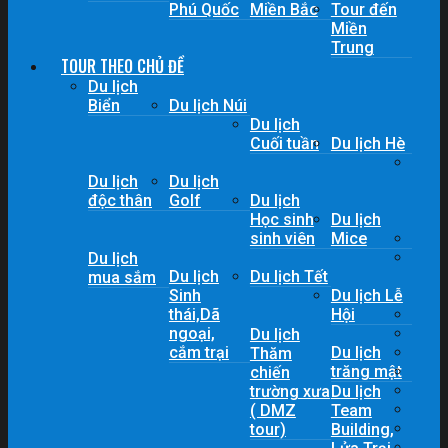
Phú Quốc
Miền Bắc
Tour đến
Miền
Trung
TOUR THEO CHỦ ĐỀ
Du lịch
Biển
Du lịch Núi
Du lịch
Cuối tuần
Du lịch Hè
Du lịch
Du lịch
độc thân
Golf
Du lịch
Học sinh
Du lịch
sinh viên
Mice
Du lịch
Du lịch
Du lịch Tết
mua sắm
Sinh
Du lịch Lễ
thái,Dã
Hội
ngoại,
Du lịch
cắm trại
Du lịch
Thăm
trăng mật
chiến
trường xưa
Du lịch
( DMZ
Team
tour)
Building,