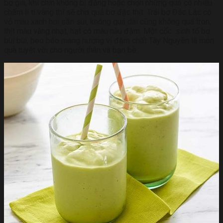
bơ già, khi chín không bị đắng hoặc chọn những quả có nhiều
chấm li ti vàng thì sẽ cho quả bơ đặc thịt. Trái bơ Đắc Lắc có
vỏ màu xanh hơi sần sùi, không quá dài cũng không quá tròn,
thịt màu vàng nhạt, hạt có màu nâu đậm. Một cốc sinh tố bơ
bùi bùi, beo béo mang hương vị đậm chất Tây Nguyên là món
quà tuyệt vời cho người thân và bạn bè.